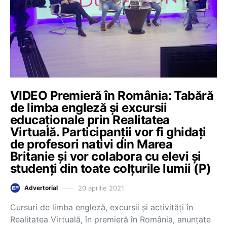
VIDEO Premieră în România: Tabără
de limba engleză și excursii
educaționale prin Realitatea
Virtuală. Participanții vor fi ghidați
de profesori nativi din Marea
Britanie și vor colabora cu elevi și
studenți din toate colțurile lumii (P)
20 aprilie 2021
Advertorial
Cursuri de limba engleză, excursii și activități în
Realitatea Virtuală, în premieră în România, anunțate