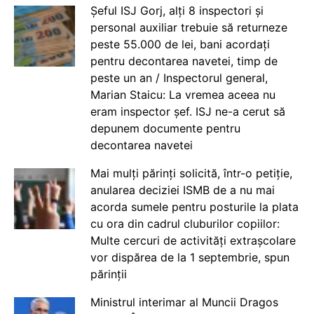
Șeful ISJ Gorj, alți 8 inspectori și
personal auxiliar trebuie să returneze
peste 55.000 de lei, bani acordați
pentru decontarea navetei, timp de
peste un an / Inspectorul general,
Marian Staicu: La vremea aceea nu
eram inspector șef. ISJ ne-a cerut să
depunem documente pentru
decontarea navetei
Mai mulți părinți solicită, într-o petiție,
anularea deciziei ISMB de a nu mai
acorda sumele pentru posturile la plata
cu ora din cadrul cluburilor copiilor:
Multe cercuri de activități extrașcolare
vor dispărea de la 1 septembrie, spun
părinții
Ministrul interimar al Muncii Dragos