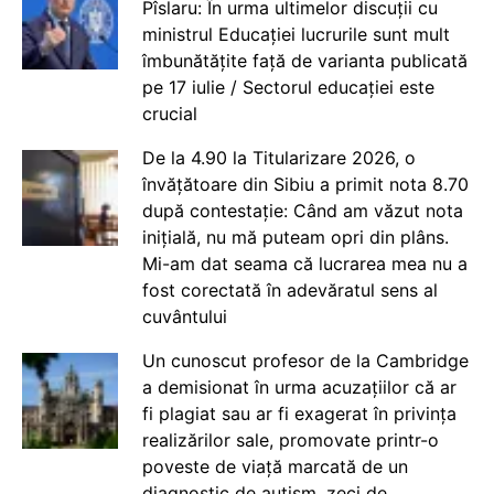
Pîslaru: În urma ultimelor discuții cu
ministrul Educației lucrurile sunt mult
îmbunătățite față de varianta publicată
pe 17 iulie / Sectorul educației este
crucial
De la 4.90 la Titularizare 2026, o
învățătoare din Sibiu a primit nota 8.70
după contestație: Când am văzut nota
inițială, nu mă puteam opri din plâns.
Mi-am dat seama că lucrarea mea nu a
fost corectată în adevăratul sens al
cuvântului
Un cunoscut profesor de la Cambridge
a demisionat în urma acuzațiilor că ar
fi plagiat sau ar fi exagerat în privința
realizărilor sale, promovate printr-o
poveste de viață marcată de un
diagnostic de autism, zeci de