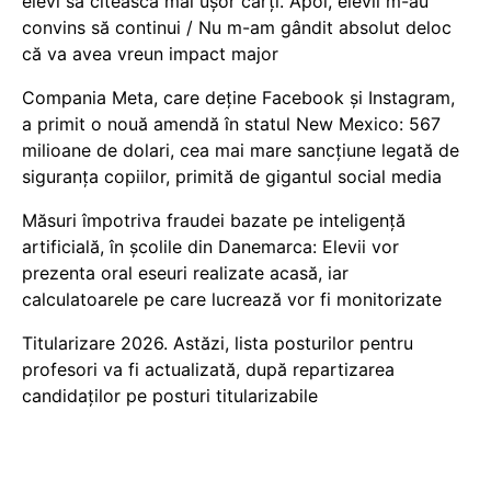
elevi să citească mai ușor cărți. Apoi, elevii m-au
convins să continui / Nu m-am gândit absolut deloc
că va avea vreun impact major
Compania Meta, care deține Facebook și Instagram,
a primit o nouă amendă în statul New Mexico: 567
milioane de dolari, cea mai mare sancțiune legată de
siguranța copiilor, primită de gigantul social media
Măsuri împotriva fraudei bazate pe inteligență
artificială, în școlile din Danemarca: Elevii vor
prezenta oral eseuri realizate acasă, iar
calculatoarele pe care lucrează vor fi monitorizate
Titularizare 2026. Astăzi, lista posturilor pentru
profesori va fi actualizată, după repartizarea
candidaților pe posturi titularizabile