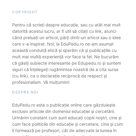
COPYRIGHT
Pentru că scrieți despre educație, sau cu atât mai mult
datorită acestui lucru, ar fi util să citați cu link, atunci
când preluați un articol, părți dintr-un articol sau o idee
care v-a inspirat. Noi, la EduPedu.ro ne-am asumat
această conduită etică și sperăm că și publicațiile cu
mult mai multă experiență vor face la fel. Ne bucurăm
că găsiți subiecte interesante pe Edupedu.ro și suntem
siguri că înțelegeți rugămintea noastră de a cita sursa
(cu link), ca o declarație reciprocă de respect și
profesionalism. Vă mulțumim!
DESPRE NOI
EduPedu.ro este o publicație online care găzduiește
exclusiv articole din domeniul educației și cercetării.
Urmărim constant cum sunt educați copiii noștri, cine și
cum face politicile din educație și cercetare, cine și cum
îi formează pe profesori, cât de adecvate la lumea în