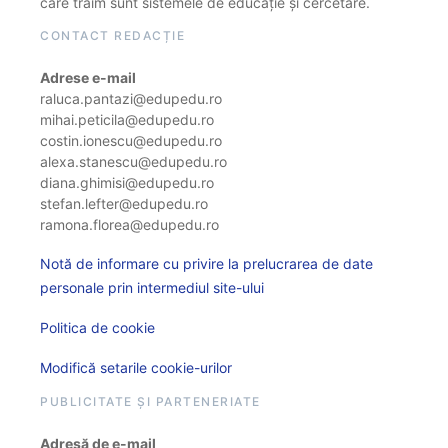
care trăim sunt sistemele de educație și cercetare.
CONTACT REDACȚIE
Adrese e-mail
raluca.pantazi@edupedu.ro
mihai.peticila@edupedu.ro
costin.ionescu@edupedu.ro
alexa.stanescu@edupedu.ro
diana.ghimisi@edupedu.ro
stefan.lefter@edupedu.ro
ramona.florea@edupedu.ro
Notă de informare cu privire la prelucrarea de date
personale prin intermediul site-ului
Politica de cookie
Modifică setarile cookie-urilor
PUBLICITATE ȘI PARTENERIATE
Adresă de e-mail