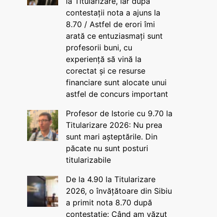
la Titularizare, iar după
contestații nota a ajuns la
8.70 / Astfel de erori îmi
arată ce entuziasmați sunt
profesorii buni, cu
experiență să vină la
corectat și ce resurse
financiare sunt alocate unui
astfel de concurs important
Profesor de Istorie cu 9.70 la
Titularizare 2026: Nu prea
sunt mari așteptările. Din
păcate nu sunt posturi
titularizabile
De la 4.90 la Titularizare
2026, o învățătoare din Sibiu
a primit nota 8.70 după
contestație: Când am văzut