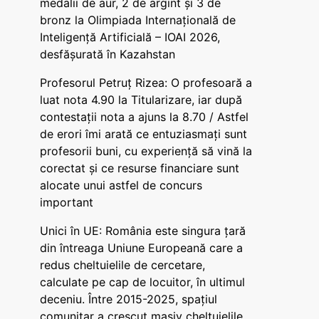
medalii de aur, 2 de argint și 3 de
bronz la Olimpiada Internațională de
Inteligență Artificială – IOAI 2026,
desfășurată în Kazahstan
Profesorul Petruț Rizea: O profesoară a
luat nota 4.90 la Titularizare, iar după
contestații nota a ajuns la 8.70 / Astfel
de erori îmi arată ce entuziasmați sunt
profesorii buni, cu experiență să vină la
corectat și ce resurse financiare sunt
alocate unui astfel de concurs
important
Unici în UE: România este singura țară
din întreaga Uniune Europeană care a
redus cheltuielile de cercetare,
calculate pe cap de locuitor, în ultimul
deceniu. Între 2015-2025, spațiul
comunitar a crescut masiv cheltuielile