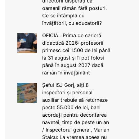
directorii disperați că
oamenii rămân fără posturi.
Ce se întâmplă cu
învățătorii, cu educatorii?
OFICIAL Prima de carieră
didactică 2026: profesorii
primesc cei 1.500 de lei până
la 31 august și îi pot folosi
până în august 2027 dacă
rămân în învățământ
Șeful ISJ Gorj, alți 8
inspectori și personal
auxiliar trebuie să returneze
peste 55.000 de lei, bani
acordați pentru decontarea
navetei, timp de peste un an
/ Inspectorul general, Marian
Staicu: La vremea aceea nu