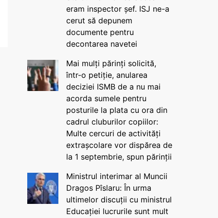
eram inspector șef. ISJ ne-a
cerut să depunem
documente pentru
decontarea navetei
Mai mulți părinți solicită,
într-o petiție, anularea
deciziei ISMB de a nu mai
acorda sumele pentru
posturile la plata cu ora din
cadrul cluburilor copiilor:
Multe cercuri de activități
extrașcolare vor dispărea de
la 1 septembrie, spun părinții
Ministrul interimar al Muncii
Dragos Pîslaru: În urma
ultimelor discuții cu ministrul
Educației lucrurile sunt mult