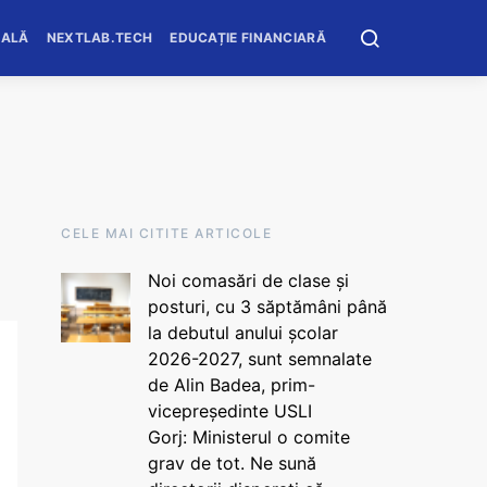
OALĂ
NEXTLAB.TECH
EDUCAȚIE FINANCIARĂ
CELE MAI CITITE ARTICOLE
Noi comasări de clase și
posturi, cu 3 săptămâni până
la debutul anului școlar
2026-2027, sunt semnalate
de Alin Badea, prim-
vicepreședinte USLI
Gorj: Ministerul o comite
grav de tot. Ne sună