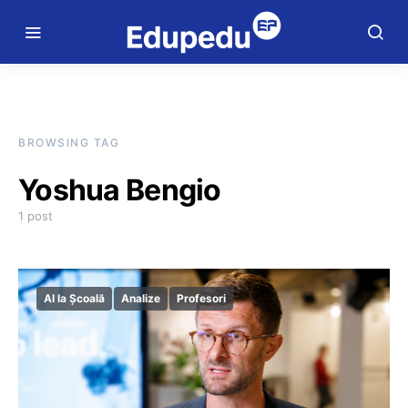
BROWSING TAG
Yoshua Bengio
1 post
AI la Școală
Analize
Profesori