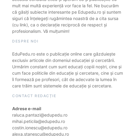
mult mai multă experiență vor face la fel. Ne bucurăm
că găsiți subiecte interesante pe Edupedu.ro și suntem
siguri că înțelegeți rugămintea noastră de a cita sursa
(cu link), ca o declarație reciprocă de respect și
profesionalism. Vă mulțumim!
DESPRE NOI
EduPedu.ro este o publicație online care găzduiește
exclusiv articole din domeniul educației și cercetării.
Urmărim constant cum sunt educați copiii noștri, cine și
cum face politicile din educație și cercetare, cine și cum
îi formează pe profesori, cât de adecvate la lumea în
care trăim sunt sistemele de educație și cercetare.
CONTACT REDACȚIE
Adrese e-mail
raluca.pantazi@edupedu.ro
mihai.peticila@edupedu.ro
costin.ionescu@edupedu.ro
alexa.stanescu@edupedu.ro