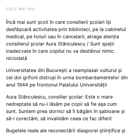
CELE MAI NOI
Încă mai sunt școli în care consilierii școlari își
desfășoară activitatea prin biblioteci, pe la cabinetul
medical, pe holuri sau în cancelarii, atrage atenția
consilierul școlar Aura Stănculescu / Sunt spații
inadecvate în care copilul nu va destăinui nimic
niciodată
Universitatea din București a reamplasat vulturul și
cei doi grifoni distruși în urma bombardamentelor din
anul 1944 pe frontonul Palatului Universității
Aura Stănculescu, consilier școlar: Este o mare
nedreptate să nu-i lăsăm pe copii să fie așa cum
sunt. Suntem prea dornici să îi băgăm în șabloane și
să-i corectăm, să invalidăm ceea ce fac diferit
Bugetele reale ale reconectării diasporei științifice și