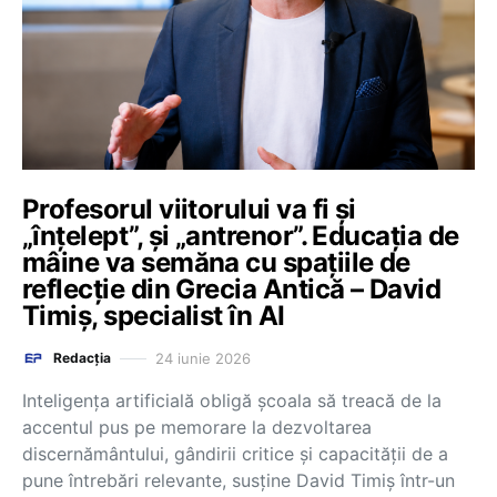
Profesorul viitorului va fi și
„înțelept”, și „antrenor”. Educația de
mâine va semăna cu spațiile de
reflecție din Grecia Antică – David
Timiș, specialist în AI
24 iunie 2026
Redacția
Inteligența artificială obligă școala să treacă de la
accentul pus pe memorare la dezvoltarea
discernământului, gândirii critice și capacității de a
pune întrebări relevante, susține David Timiș într-un