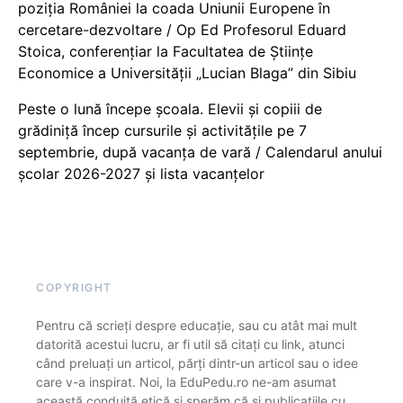
poziția României la coada Uniunii Europene în
cercetare-dezvoltare / Op Ed Profesorul Eduard
Stoica, conferențiar la Facultatea de Științe
Economice a Universității „Lucian Blaga” din Sibiu
Peste o lună începe școala. Elevii și copiii de
grădiniță încep cursurile și activitățile pe 7
septembrie, după vacanța de vară / Calendarul anului
școlar 2026-2027 și lista vacanțelor
COPYRIGHT
Pentru că scrieți despre educație, sau cu atât mai mult
datorită acestui lucru, ar fi util să citați cu link, atunci
când preluați un articol, părți dintr-un articol sau o idee
care v-a inspirat. Noi, la EduPedu.ro ne-am asumat
această conduită etică și sperăm că și publicațiile cu