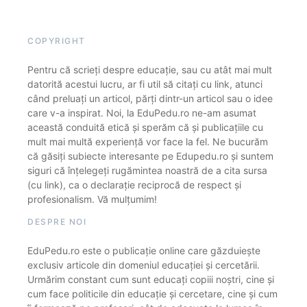
COPYRIGHT
Pentru că scrieți despre educație, sau cu atât mai mult
datorită acestui lucru, ar fi util să citați cu link, atunci
când preluați un articol, părți dintr-un articol sau o idee
care v-a inspirat. Noi, la EduPedu.ro ne-am asumat
această conduită etică și sperăm că și publicațiile cu
mult mai multă experiență vor face la fel. Ne bucurăm
că găsiți subiecte interesante pe Edupedu.ro și suntem
siguri că înțelegeți rugămintea noastră de a cita sursa
(cu link), ca o declarație reciprocă de respect și
profesionalism. Vă mulțumim!
DESPRE NOI
EduPedu.ro este o publicație online care găzduiește
exclusiv articole din domeniul educației și cercetării.
Urmărim constant cum sunt educați copiii noștri, cine și
cum face politicile din educație și cercetare, cine și cum