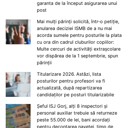
garanta de la început asigurarea unui
post
Mai mulți părinți solicită, într-o petiție,
anularea deciziei ISMB de a nu mai
acorda sumele pentru posturile la plata
cu ora din cadrul cluburilor copiilor:
Multe cercuri de activități extrașcolare
vor dispărea de la 1 septembrie, spun
părinții
Titularizare 2026. Astăzi, lista
posturilor pentru profesori va fi
actualizată, după repartizarea
candidaților pe posturi titularizabile
Șeful ISJ Gorj, alți 8 inspectori și
personal auxiliar trebuie să returneze
peste 55.000 de lei, bani acordați
pentru decontarea navetei, timp de