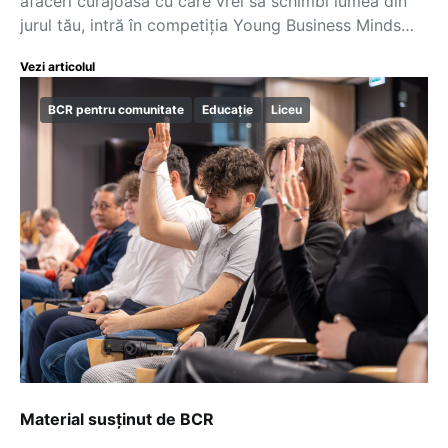
afaceri curajoasă cu care vrei să schimbi lumea din
jurul tău, intră în competiția Young Business Minds…
Vezi articolul
BCR pentru comunitate
Educație
Liceu
Material susținut de BCR