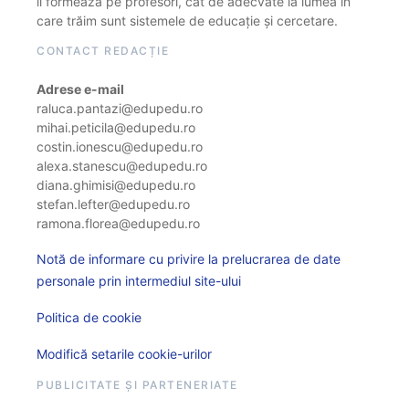
îi formează pe profesori, cât de adecvate la lumea în
care trăim sunt sistemele de educație și cercetare.
CONTACT REDACȚIE
Adrese e-mail
raluca.pantazi@edupedu.ro
mihai.peticila@edupedu.ro
costin.ionescu@edupedu.ro
alexa.stanescu@edupedu.ro
diana.ghimisi@edupedu.ro
stefan.lefter@edupedu.ro
ramona.florea@edupedu.ro
Notă de informare cu privire la prelucrarea de date
personale prin intermediul site-ului
Politica de cookie
Modifică setarile cookie-urilor
PUBLICITATE ȘI PARTENERIATE