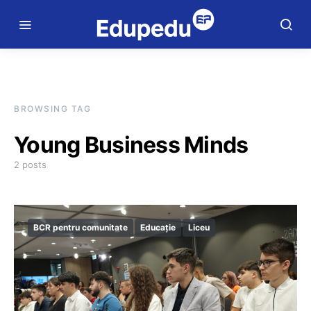
BROWSING TAG
Young Business Minds
2 posts
BCR pentru comunitate
Educație
Liceu