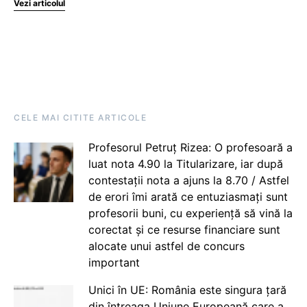
Vezi articolul
CELE MAI CITITE ARTICOLE
Profesorul Petruț Rizea: O profesoară a
luat nota 4.90 la Titularizare, iar după
contestații nota a ajuns la 8.70 / Astfel
de erori îmi arată ce entuziasmați sunt
profesorii buni, cu experiență să vină la
corectat și ce resurse financiare sunt
alocate unui astfel de concurs
important
Unici în UE: România este singura țară
din întreaga Uniune Europeană care a