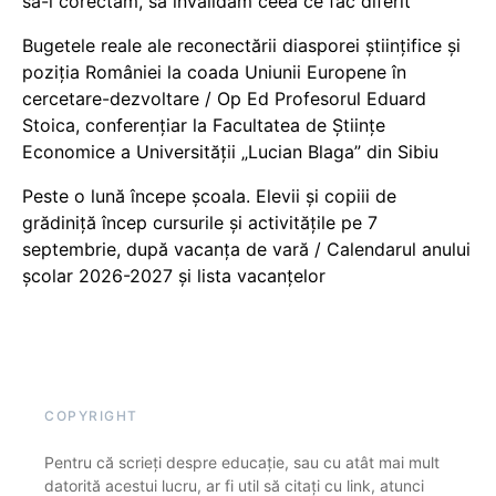
să-i corectăm, să invalidăm ceea ce fac diferit
Bugetele reale ale reconectării diasporei științifice și
poziția României la coada Uniunii Europene în
cercetare-dezvoltare / Op Ed Profesorul Eduard
Stoica, conferențiar la Facultatea de Științe
Economice a Universității „Lucian Blaga” din Sibiu
Peste o lună începe școala. Elevii și copiii de
grădiniță încep cursurile și activitățile pe 7
septembrie, după vacanța de vară / Calendarul anului
școlar 2026-2027 și lista vacanțelor
COPYRIGHT
Pentru că scrieți despre educație, sau cu atât mai mult
datorită acestui lucru, ar fi util să citați cu link, atunci