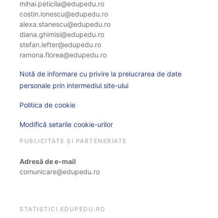
mihai.peticila@edupedu.ro
costin.ionescu@edupedu.ro
alexa.stanescu@edupedu.ro
diana.ghimisi@edupedu.ro
stefan.lefter@edupedu.ro
ramona.florea@edupedu.ro
Notă de informare cu privire la prelucrarea de date
personale prin intermediul site-ului
Politica de cookie
Modifică setarile cookie-urilor
PUBLICITATE ȘI PARTENERIATE
Adresă de e-mail
comunicare@edupedu.ro
STATISTICI EDUPEDU.RO