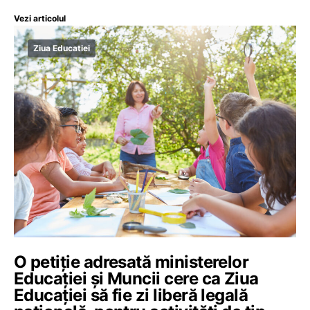
Vezi articolul
Ziua Educatiei
O petiție adresată ministerelor
Educației și Muncii cere ca Ziua
Educației să fie zi liberă legală