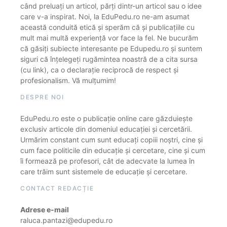
când preluați un articol, părți dintr-un articol sau o idee
care v-a inspirat. Noi, la EduPedu.ro ne-am asumat
această conduită etică și sperăm că și publicațiile cu
mult mai multă experiență vor face la fel. Ne bucurăm
că găsiți subiecte interesante pe Edupedu.ro și suntem
siguri că înțelegeți rugămintea noastră de a cita sursa
(cu link), ca o declarație reciprocă de respect și
profesionalism. Vă mulțumim!
DESPRE NOI
EduPedu.ro este o publicație online care găzduiește
exclusiv articole din domeniul educației și cercetării.
Urmărim constant cum sunt educați copiii noștri, cine și
cum face politicile din educație și cercetare, cine și cum
îi formează pe profesori, cât de adecvate la lumea în
care trăim sunt sistemele de educație și cercetare.
CONTACT REDACȚIE
Adrese e-mail
raluca.pantazi@edupedu.ro