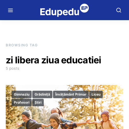
BROWSING TAG
zi libera ziua educatiei
5 posts
Gimnaziu
Grădiniță
Învățământ Primar
Liceu
Profesori
Știri