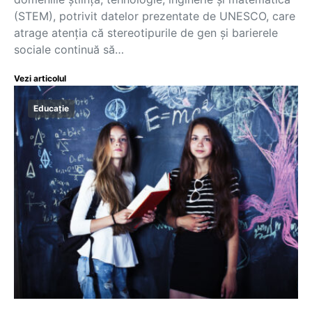
(STEM), potrivit datelor prezentate de UNESCO, care
atrage atenția că stereotipurile de gen și barierele
sociale continuă să…
Vezi articolul
Educație