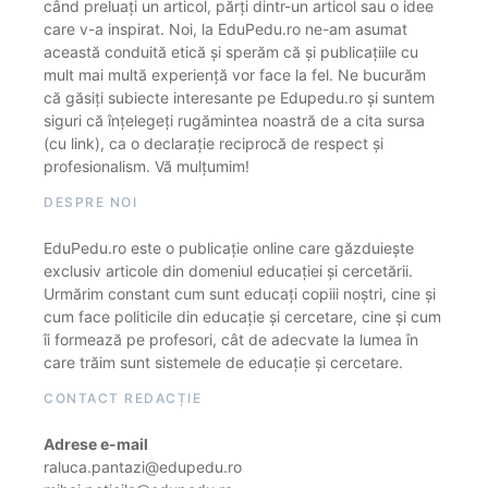
când preluați un articol, părți dintr-un articol sau o idee
care v-a inspirat. Noi, la EduPedu.ro ne-am asumat
această conduită etică și sperăm că și publicațiile cu
mult mai multă experiență vor face la fel. Ne bucurăm
că găsiți subiecte interesante pe Edupedu.ro și suntem
siguri că înțelegeți rugămintea noastră de a cita sursa
(cu link), ca o declarație reciprocă de respect și
profesionalism. Vă mulțumim!
DESPRE NOI
EduPedu.ro este o publicație online care găzduiește
exclusiv articole din domeniul educației și cercetării.
Urmărim constant cum sunt educați copiii noștri, cine și
cum face politicile din educație și cercetare, cine și cum
îi formează pe profesori, cât de adecvate la lumea în
care trăim sunt sistemele de educație și cercetare.
CONTACT REDACȚIE
Adrese e-mail
raluca.pantazi@edupedu.ro