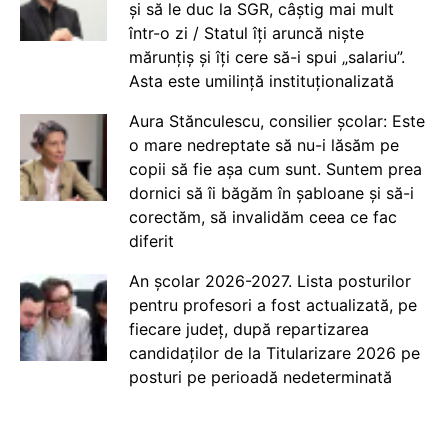
și să le duc la SGR, câștig mai mult
într-o zi / Statul îți aruncă niște
mărunțiș și îți cere să-i spui „salariu”.
Asta este umilință instituționalizată
Aura Stănculescu, consilier școlar: Este
o mare nedreptate să nu-i lăsăm pe
copii să fie așa cum sunt. Suntem prea
dornici să îi băgăm în șabloane și să-i
corectăm, să invalidăm ceea ce fac
diferit
An școlar 2026-2027. Lista posturilor
pentru profesori a fost actualizată, pe
fiecare județ, după repartizarea
candidaților de la Titularizare 2026 pe
posturi pe perioadă nedeterminată