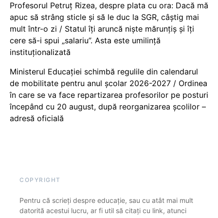
Profesorul Petruț Rizea, despre plata cu ora: Dacă mă
apuc să strâng sticle și să le duc la SGR, câștig mai
mult într-o zi / Statul îți aruncă niște mărunțiș și îți
cere să-i spui „salariu”. Asta este umilință
instituționalizată
Ministerul Educației schimbă regulile din calendarul
de mobilitate pentru anul școlar 2026-2027 / Ordinea
în care se va face repartizarea profesorilor pe posturi
începând cu 20 august, după reorganizarea școlilor –
adresă oficială
COPYRIGHT
Pentru că scrieți despre educație, sau cu atât mai mult
datorită acestui lucru, ar fi util să citați cu link, atunci