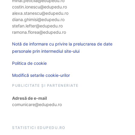
mihai.peticila@edupedu.ro
costin.ionescu@edupedu.ro
alexa.stanescu@edupedu.ro
diana.ghimisi@edupedu.ro
stefan.lefter@edupedu.ro
ramona.florea@edupedu.ro
Notă de informare cu privire la prelucrarea de date
personale prin intermediul site-ului
Politica de cookie
Modifică setarile cookie-urilor
PUBLICITATE ȘI PARTENERIATE
Adresă de e-mail
comunicare@edupedu.ro
STATISTICI EDUPEDU.RO