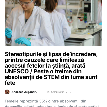
Stereotipurile și lipsa de încredere,
printre cauzele care limitează
accesul fetelor la știință, arată
UNESCO / Peste o treime din
absolvenții de STEM din lume sunt
fete
19 februarie 2026
Andreea Jugănaru
Femeile reprezintă 35% dintre absolvenții din
domeniile știință, tehnologie, inginerie și matematică