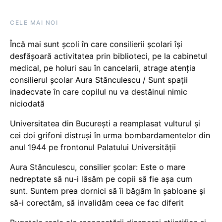
CELE MAI NOI
Încă mai sunt școli în care consilierii școlari își
desfășoară activitatea prin biblioteci, pe la cabinetul
medical, pe holuri sau în cancelarii, atrage atenția
consilierul școlar Aura Stănculescu / Sunt spații
inadecvate în care copilul nu va destăinui nimic
niciodată
Universitatea din București a reamplasat vulturul și
cei doi grifoni distruși în urma bombardamentelor din
anul 1944 pe frontonul Palatului Universității
Aura Stănculescu, consilier școlar: Este o mare
nedreptate să nu-i lăsăm pe copii să fie așa cum
sunt. Suntem prea dornici să îi băgăm în șabloane și
să-i corectăm, să invalidăm ceea ce fac diferit