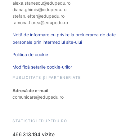
alexa.stanescu@edupedu.ro
diana.ghimisi@edupedu.ro
stefan.lefter@edupedu.ro
ramona.florea@edupedu.ro
Notă de informare cu privire la prelucrarea de date
personale prin intermediul site-ului
Politica de cookie
Modifică setarile cookie-urilor
PUBLICITATE ȘI PARTENERIATE
Adresă de e-mail
comunicare@edupedu.ro
STATISTICI EDUPEDU.RO
466.313.194 vizite