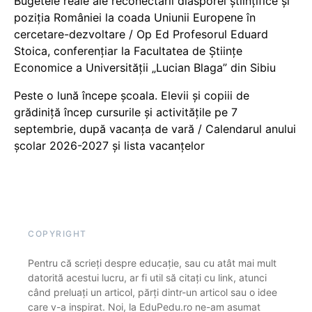
Bugetele reale ale reconectării diasporei științifice și
poziția României la coada Uniunii Europene în
cercetare-dezvoltare / Op Ed Profesorul Eduard
Stoica, conferențiar la Facultatea de Științe
Economice a Universității „Lucian Blaga” din Sibiu
Peste o lună începe școala. Elevii și copiii de
grădiniță încep cursurile și activitățile pe 7
septembrie, după vacanța de vară / Calendarul anului
școlar 2026-2027 și lista vacanțelor
COPYRIGHT
Pentru că scrieți despre educație, sau cu atât mai mult
datorită acestui lucru, ar fi util să citați cu link, atunci
când preluați un articol, părți dintr-un articol sau o idee
care v-a inspirat. Noi, la EduPedu.ro ne-am asumat