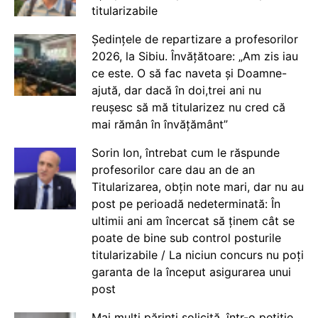
titularizabile
Ședințele de repartizare a profesorilor
2026, la Sibiu. Învățătoare: „Am zis iau
ce este. O să fac naveta și Doamne-
ajută, dar dacă în doi,trei ani nu
reușesc să mă titularizez nu cred că
mai rămân în învățământ”
Sorin Ion, întrebat cum le răspunde
profesorilor care dau an de an
Titularizarea, obțin note mari, dar nu au
post pe perioadă nedeterminată: În
ultimii ani am încercat să ținem cât se
poate de bine sub control posturile
titularizabile / La niciun concurs nu poți
garanta de la început asigurarea unui
post
Mai mulți părinți solicită, într-o petiție,