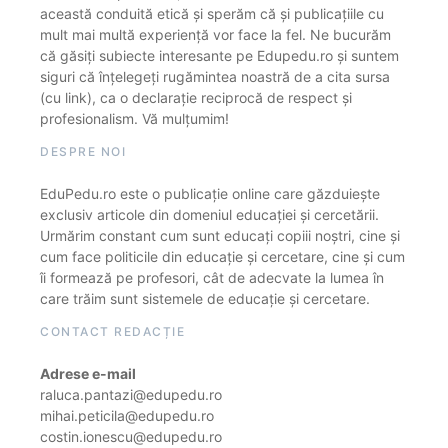
această conduită etică și sperăm că și publicațiile cu
mult mai multă experiență vor face la fel. Ne bucurăm
că găsiți subiecte interesante pe Edupedu.ro și suntem
siguri că înțelegeți rugămintea noastră de a cita sursa
(cu link), ca o declarație reciprocă de respect și
profesionalism. Vă mulțumim!
DESPRE NOI
EduPedu.ro este o publicație online care găzduiește
exclusiv articole din domeniul educației și cercetării.
Urmărim constant cum sunt educați copiii noștri, cine și
cum face politicile din educație și cercetare, cine și cum
îi formează pe profesori, cât de adecvate la lumea în
care trăim sunt sistemele de educație și cercetare.
CONTACT REDACȚIE
Adrese e-mail
raluca.pantazi@edupedu.ro
mihai.peticila@edupedu.ro
costin.ionescu@edupedu.ro