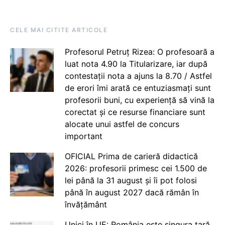
CELE MAI CITITE ARTICOLE
Profesorul Petruț Rizea: O profesoară a
luat nota 4.90 la Titularizare, iar după
contestații nota a ajuns la 8.70 / Astfel
de erori îmi arată ce entuziasmați sunt
profesorii buni, cu experiență să vină la
corectat și ce resurse financiare sunt
alocate unui astfel de concurs
important
OFICIAL Prima de carieră didactică
2026: profesorii primesc cei 1.500 de
lei până la 31 august și îi pot folosi
până în august 2027 dacă rămân în
învățământ
Unici în UE: România este singura țară