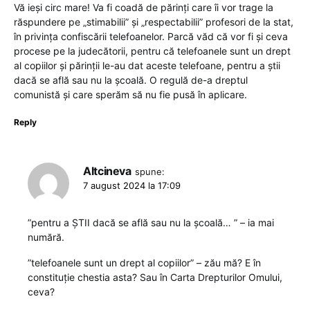
Vă ieși circ mare! Va fi coadă de părinți care îi vor trage la
răspundere pe „stimabilii” și „respectabilii” profesori de la stat,
în privința confiscării telefoanelor. Parcă văd că vor fi și ceva
procese pe la judecătorii, pentru că telefoanele sunt un drept
al copiilor și părinții le-au dat aceste telefoane, pentru a știi
dacă se află sau nu la școală. O regulă de-a dreptul
comunistă și care sperăm să nu fie pusă în aplicare.
Reply
Altcineva
spune:
7 august 2024 la 17:09
”pentru a ȘTII dacă se află sau nu la școală… ” – ia mai
numără.
”telefoanele sunt un drept al copiilor” – zău mă? E în
constituție chestia asta? Sau în Carta Drepturilor Omului,
ceva?