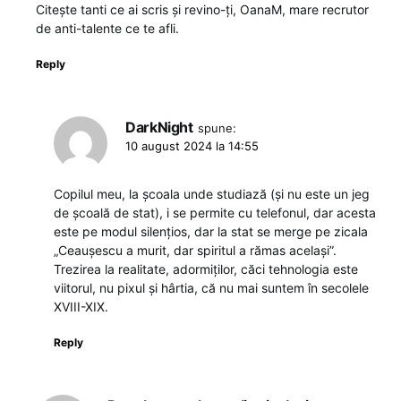
Citește tanti ce ai scris și revino-ți, OanaM, mare recrutor
de anti-talente ce te afli.
Reply
DarkNight
spune:
10 august 2024 la 14:55
Copilul meu, la școala unde studiază (și nu este un jeg
de școală de stat), i se permite cu telefonul, dar acesta
este pe modul silențios, dar la stat se merge pe zicala
„Ceaușescu a murit, dar spiritul a rămas același”.
Trezirea la realitate, adormiților, căci tehnologia este
viitorul, nu pixul și hârtia, că nu mai suntem în secolele
XVIII-XIX.
Reply