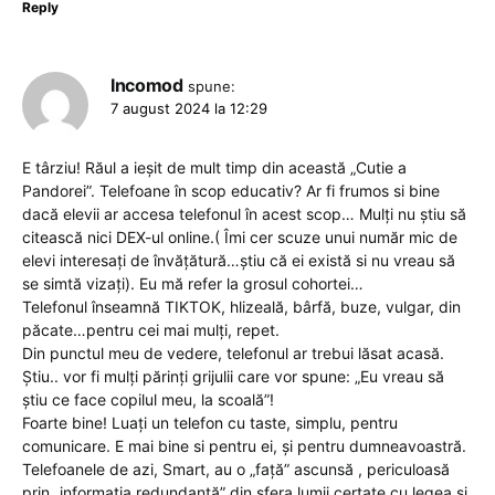
Reply
Incomod
spune:
7 august 2024 la 12:29
E târziu! Răul a ieșit de mult timp din această „Cutie a
Pandorei”. Telefoane în scop educativ? Ar fi frumos si bine
dacă elevii ar accesa telefonul în acest scop… Mulți nu știu să
citească nici DEX-ul online.( Îmi cer scuze unui număr mic de
elevi interesați de învățătură…știu că ei există si nu vreau să
se simtă vizați). Eu mă refer la grosul cohortei…
Telefonul înseamnă TIKTOK, hlizeală, bârfă, buze, vulgar, din
păcate…pentru cei mai mulți, repet.
Din punctul meu de vedere, telefonul ar trebui lăsat acasă.
Știu.. vor fi mulți părinți grijulii care vor spune: „Eu vreau să
știu ce face copilul meu, la scoală”!
Foarte bine! Luați un telefon cu taste, simplu, pentru
comunicare. E mai bine si pentru ei, și pentru dumneavoastră.
Telefoanele de azi, Smart, au o „față” ascunsă , periculoasă
prin „informația redundantă” din sfera lumii certate cu legea și