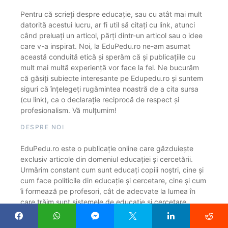
Pentru că scrieți despre educație, sau cu atât mai mult
datorită acestui lucru, ar fi util să citați cu link, atunci
când preluați un articol, părți dintr-un articol sau o idee
care v-a inspirat. Noi, la EduPedu.ro ne-am asumat
această conduită etică și sperăm că și publicațiile cu
mult mai multă experiență vor face la fel. Ne bucurăm
că găsiți subiecte interesante pe Edupedu.ro și suntem
siguri că înțelegeți rugămintea noastră de a cita sursa
(cu link), ca o declarație reciprocă de respect și
profesionalism. Vă mulțumim!
DESPRE NOI
EduPedu.ro este o publicație online care găzduiește
exclusiv articole din domeniul educației și cercetării.
Urmărim constant cum sunt educați copiii noștri, cine și
cum face politicile din educație și cercetare, cine și cum
îi formează pe profesori, cât de adecvate la lumea în
care trăim sunt sistemele de educație și cercetare.
CONTACT REDACȚIE