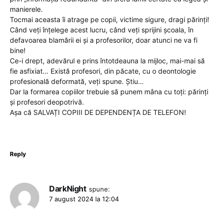
manierele.
Tocmai aceasta îi atrage pe copii, victime sigure, dragi părinți!
Când veți înțelege acest lucru, când veți sprijini școala, în
defavoarea blamării ei și a profesorilor, doar atunci ne va fi
bine!
Ce-i drept, adevărul e prins întotdeauna la mijloc, mai-mai să
fie asfixiat… Există profesori, din păcate, cu o deontologie
profesională deformată, veți spune. Știu…
Dar la formarea copiilor trebuie să punem mâna cu toți: părinți
și profesori deopotrivă.
Așa că SALVAȚI COPIII DE DEPENDENȚA DE TELEFON!
Reply
DarkNight
spune:
7 august 2024 la 12:04