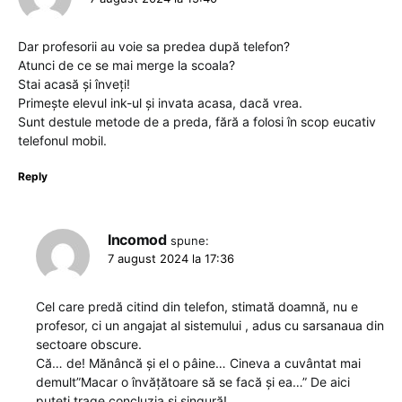
Dar profesorii au voie sa predea după telefon?
Atunci de ce se mai merge la scoala?
Stai acasă și înveți!
Primește elevul ink-ul și invata acasa, dacă vrea.
Sunt destule metode de a preda, fără a folosi în scop eucativ
telefonul mobil.
Reply
Incomod
spune:
7 august 2024 la 17:36
Cel care predă citind din telefon, stimată doamnă, nu e
profesor, ci un angajat al sistemului , adus cu sarsanaua din
sectoare obscure.
Că… de! Mănâncă și el o pâine… Cineva a cuvântat mai
demult”Macar o învățătoare să se facă și ea…” De aici
puteți trage concluzia și singură!