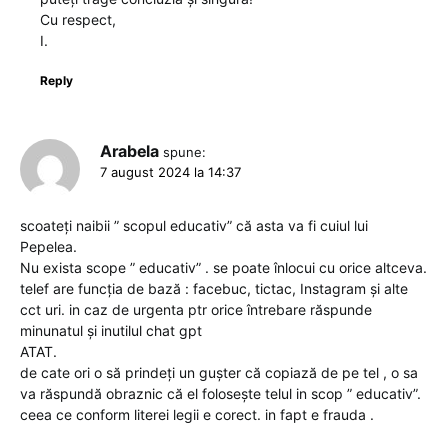
Cu respect,
I.
Reply
Arabela
spune:
7 august 2024 la 14:37
scoateți naibii ” scopul educativ” că asta va fi cuiul lui
Pepelea.
Nu exista scope ” educativ” . se poate înlocui cu orice altceva.
telef are funcția de bază : facebuc, tictac, Instagram și alte
cct uri. in caz de urgenta ptr orice întrebare răspunde
minunatul și inutilul chat gpt
ATAT.
de cate ori o să prindeți un gușter că copiază de pe tel , o sa
va răspundă obraznic că el folosește telul in scop ” educativ”.
ceea ce conform literei legii e corect. in fapt e frauda .