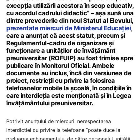
excepția utilizării acestora în scop educativ,
cu acordul cadrului didactic” – așa sună una
dintre prevederile din noul Statut al Elevului,
prezentate miercuri de Ministerul Educației
,
care a anunțat că acest statut, precum și
Regulamentul-cadru de organizare și
funcționare a unităților de învățământ
preuniversitar (ROFUIP) au fost trimise spre
publicare în Monitorul Oficial. Ambele
documente au inclus, încă din versiunea de
proiect, restricții cu privire la folosirea
telefoanelor mobile la școală, în condițiile în
care interdicția este menționată și în Legea
învățământului preuniversitar.
Potrivit anunțului de miercuri, nerespectarea
interdicției cu privire la telefoane ”poate duce la
preluarea echipamentului de către personalul unității