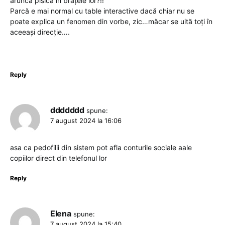
aruncă pisica în brațele lor?!!
Parcă e mai normal cu table interactive dacă chiar nu se
poate explica un fenomen din vorbe, zic…măcar se uită toți în
aceeași direcție….
Reply
ddddddd
spune:
7 august 2024 la 16:06
asa ca pedofilii din sistem pot afla conturile sociale aale
copiilor direct din telefonul lor
Reply
Elena
spune:
7 august 2024 la 15:40