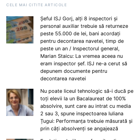
CELE MAI CITITE ARTICOLE
Șeful ISJ Gorj, alți 8 inspectori și
personal auxiliar trebuie să returneze
peste 55.000 de lei, bani acordați
pentru decontarea navetei, timp de
peste un an / Inspectorul general,
Marian Staicu: La vremea aceea nu
eram inspector șef. ISJ ne-a cerut să
depunem documente pentru
decontarea navetei
Nu poate liceul tehnologic să-i ducă pe
toți elevii la un Bacalaureat de 100%
absolvire, sunt care au intrat cu media
2 sau 3, spune inspectoarea Iuliana
Țugui: Performanța trebuie măsurată și
prin câți absolvenți se angajează