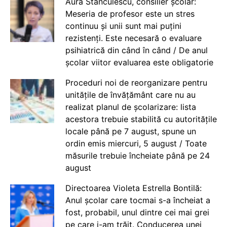
Aura Stănculescu, consilier școlar:
Meseria de profesor este un stres
continuu și unii sunt mai puțini
rezistenți. Este necesară o evaluare
psihiatrică din când în când / De anul
școlar viitor evaluarea este obligatorie
Proceduri noi de reorganizare pentru
unitățile de învățământ care nu au
realizat planul de școlarizare: lista
acestora trebuie stabilită cu autoritățile
locale până pe 7 august, spune un
ordin emis miercuri, 5 august / Toate
măsurile trebuie încheiate până pe 24
august
Directoarea Violeta Estrella Bontilă:
Anul școlar care tocmai s-a încheiat a
fost, probabil, unul dintre cei mai grei
pe care i-am trăit. Conducerea unei