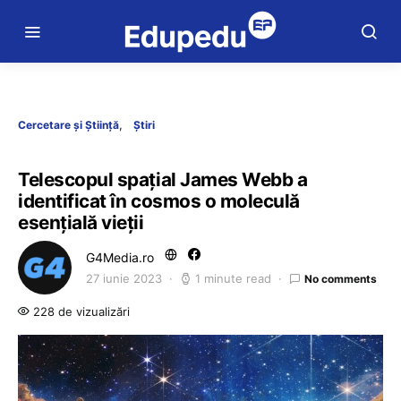
Cercetare și Știință
Știri
Telescopul spațial James Webb a
identificat în cosmos o moleculă
esențială vieții
G4Media.ro
27 iunie 2023
1 minute read
No comments
228 de vizualizări