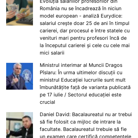
Evoluția salariilor profesorilor din
România nu se încadrează în niciun
model european - analiză Eurydice:
salariul crește doar 25 de ani în timpul
carierei, dar procesul e între statele cu
venituri mari pentru profesori încă de
la începutul carierei și cele cu cele mai
mici salarii
Ministrul interimar al Muncii Dragos
Pîslaru: În urma ultimelor discuții cu
ministrul Educației lucrurile sunt mult
îmbunătățite față de varianta publicată
pe 17 iulie / Sectorul educației este
crucial
Daniel David: Bacalaureatul nu ar trebui
să fie folosit ca mijloc de intrare la
facultate. Bacalaureatul trebuie să fie
un examen care certifică competențele