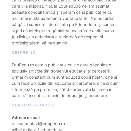
care v-a inspirat. Noi, la EduPedu.ro ne-am asumat
această conduită etică și sperăm că și publicațiile cu
mult mai multă experiență vor face la fel. Ne bucurăm
că găsiți subiecte interesante pe Edupedu.ro și suntem
siguri că înțelegeți rugămintea noastră de a cita sursa
(cu link), ca o declarație reciprocă de respect și
profesionalism. Vă mulțumim!
DESPRE NOI
EduPedu.ro este o publicație online care găzduiește
exclusiv articole din domeniul educației și cercetării.
Urmărim constant cum sunt educați copiii noștri, cine și
cum face politicile din educație și cercetare, cine și cum
îi formează pe profesori, cât de adecvate la lumea în
care trăim sunt sistemele de educație și cercetare.
CONTACT REDACȚIE
Adrese e-mail
raluca.pantazi@edupedu.ro
mihai.peticila@edupedu.ro