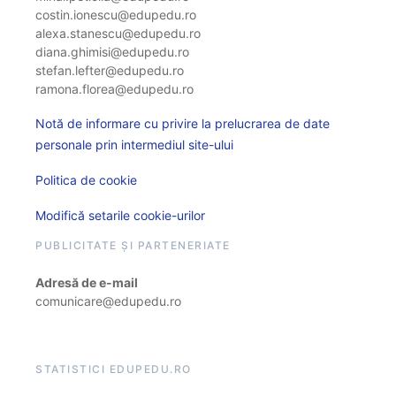
costin.ionescu@edupedu.ro
alexa.stanescu@edupedu.ro
diana.ghimisi@edupedu.ro
stefan.lefter@edupedu.ro
ramona.florea@edupedu.ro
Notă de informare cu privire la prelucrarea de date
personale prin intermediul site-ului
Politica de cookie
Modifică setarile cookie-urilor
PUBLICITATE ȘI PARTENERIATE
Adresă de e-mail
comunicare@edupedu.ro
STATISTICI EDUPEDU.RO