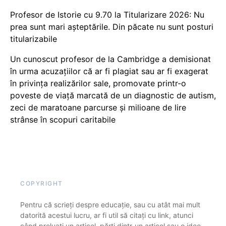
Profesor de Istorie cu 9.70 la Titularizare 2026: Nu
prea sunt mari așteptările. Din păcate nu sunt posturi
titularizabile
Un cunoscut profesor de la Cambridge a demisionat
în urma acuzațiilor că ar fi plagiat sau ar fi exagerat
în privința realizărilor sale, promovate printr-o
poveste de viață marcată de un diagnostic de autism,
zeci de maratoane parcurse și milioane de lire
strânse în scopuri caritabile
COPYRIGHT
Pentru că scrieți despre educație, sau cu atât mai mult
datorită acestui lucru, ar fi util să citați cu link, atunci
când preluați un articol, părți dintr-un articol sau o idee