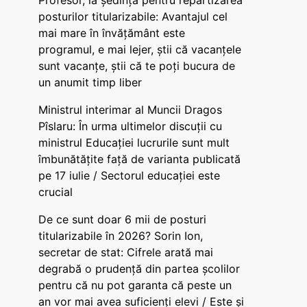
Profesor, la ședința pentru repartizarea
posturilor titularizabile: Avantajul cel
mai mare în învățământ este
programul, e mai lejer, știi că vacanțele
sunt vacanţe, știi că te poți bucura de
un anumit timp liber
Ministrul interimar al Muncii Dragos
Pîslaru: În urma ultimelor discuții cu
ministrul Educației lucrurile sunt mult
îmbunătățite față de varianta publicată
pe 17 iulie / Sectorul educației este
crucial
De ce sunt doar 6 mii de posturi
titularizabile în 2026? Sorin Ion,
secretar de stat: Cifrele arată mai
degrabă o prudență din partea școlilor
pentru că nu pot garanta că peste un
an vor mai avea suficienți elevi / Este și