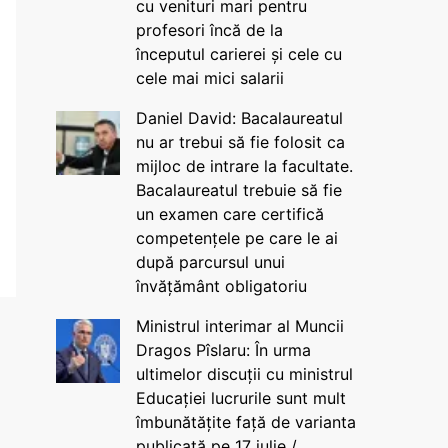
cu venituri mari pentru
profesori încă de la
începutul carierei și cele cu
cele mai mici salarii
Daniel David: Bacalaureatul
nu ar trebui să fie folosit ca
mijloc de intrare la facultate.
Bacalaureatul trebuie să fie
un examen care certifică
competențele pe care le ai
după parcursul unui
învățământ obligatoriu
Ministrul interimar al Muncii
Dragos Pîslaru: În urma
ultimelor discuții cu ministrul
Educației lucrurile sunt mult
îmbunătățite față de varianta
publicată pe 17 iulie /