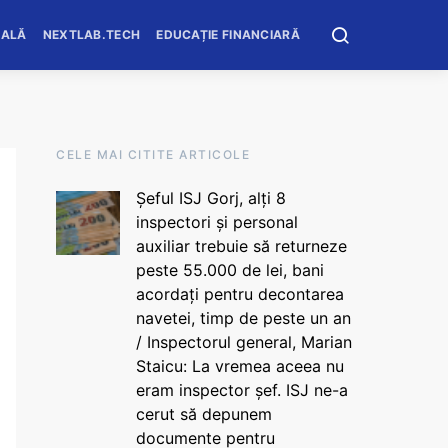
OALĂ
NEXTLAB.TECH
EDUCAȚIE FINANCIARĂ
CELE MAI CITITE ARTICOLE
Șeful ISJ Gorj, alți 8
inspectori și personal
auxiliar trebuie să returneze
peste 55.000 de lei, bani
acordați pentru decontarea
navetei, timp de peste un an
/ Inspectorul general, Marian
Staicu: La vremea aceea nu
eram inspector șef. ISJ ne-a
cerut să depunem
documente pentru