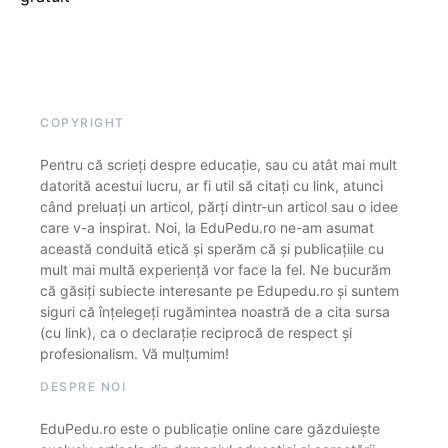
COPYRIGHT
Pentru că scrieți despre educație, sau cu atât mai mult
datorită acestui lucru, ar fi util să citați cu link, atunci
când preluați un articol, părți dintr-un articol sau o idee
care v-a inspirat. Noi, la EduPedu.ro ne-am asumat
această conduită etică și sperăm că și publicațiile cu
mult mai multă experiență vor face la fel. Ne bucurăm
că găsiți subiecte interesante pe Edupedu.ro și suntem
siguri că înțelegeți rugămintea noastră de a cita sursa
(cu link), ca o declarație reciprocă de respect și
profesionalism. Vă mulțumim!
DESPRE NOI
EduPedu.ro este o publicație online care găzduiește