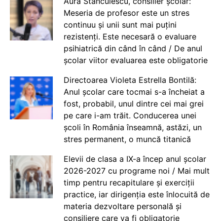
Aura Stănculescu, consilier școlar:
Meseria de profesor este un stres
continuu și unii sunt mai puțini
rezistenți. Este necesară o evaluare
psihiatrică din când în când / De anul
școlar viitor evaluarea este obligatorie
Directoarea Violeta Estrella Bontilă:
Anul școlar care tocmai s-a încheiat a
fost, probabil, unul dintre cei mai grei
pe care i-am trăit. Conducerea unei
școli în România înseamnă, astăzi, un
stres permanent, o muncă titanică
Elevii de clasa a IX-a încep anul școlar
2026-2027 cu programe noi / Mai mult
timp pentru recapitulare și exerciții
practice, iar dirigenția este înlocuită de
materia dezvoltare personală și
consiliere care va fi obligatorie