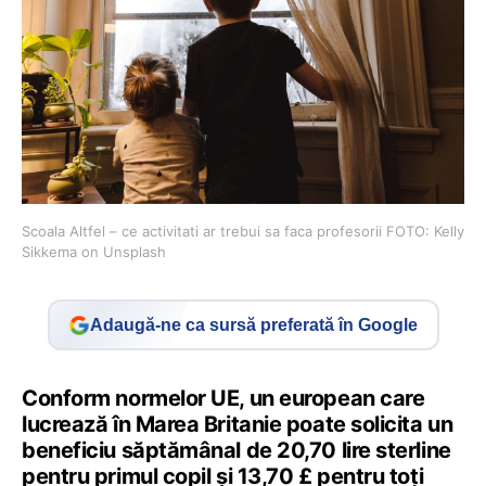
Scoala Altfel – ce activitati ar trebui sa faca profesorii FOTO: Kelly
Sikkema on Unsplash
Adaugă-ne ca sursă preferată în Google
Conform normelor UE, un european care
lucrează în Marea Britanie poate solicita un
beneficiu săptămânal de 20,70 lire sterline
pentru primul copil și 13,70 £ pentru toți