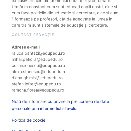
exclusiv articole din domeniul educației și cercetării.
Urmărim constant cum sunt educați copiii noștri, cine și
cum face politicile din educație și cercetare, cine și cum
îi formează pe profesori, cât de adecvate la lumea în
care trăim sunt sistemele de educație și cercetare.
CONTACT REDACȚIE
Adrese e-mail
raluca.pantazi@edupedu.ro
mihai.peticila@edupedu.ro
costin.ionescu@edupedu.ro
alexa.stanescu@edupedu.ro
diana.ghimisi@edupedu.ro
stefan.lefter@edupedu.ro
ramona.florea@edupedu.ro
Notă de informare cu privire la prelucrarea de date
personale prin intermediul site-ului
Politica de cookie