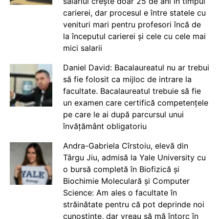
salariul crește doar 25 de ani în timpul
carierei, dar procesul e între statele cu
venituri mari pentru profesori încă de
la începutul carierei și cele cu cele mai
mici salarii
Daniel David: Bacalaureatul nu ar trebui
să fie folosit ca mijloc de intrare la
facultate. Bacalaureatul trebuie să fie
un examen care certifică competențele
pe care le ai după parcursul unui
învățământ obligatoriu
Andra-Gabriela Cîrstoiu, elevă din
Târgu Jiu, admisă la Yale University cu
o bursă completă în Biofizică și
Biochimie Moleculară și Computer
Science: Am ales o facultate în
străinătate pentru că pot deprinde noi
cunoștințe, dar vreau să mă întorc în