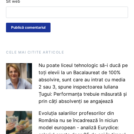
Sit web
CELE MAI CITITE ARTICOLE
Nu poate liceul tehnologic să-i ducă pe
toți elevii la un Bacalaureat de 100%
absolvire, sunt care au intrat cu media
2 sau 3, spune inspectoarea Iuliana
Țugui: Performanța trebuie măsurată și
prin câți absolvenți se angajează
Evoluția salariilor profesorilor din
România nu se încadrează în niciun
model european - analiză Eurydice: