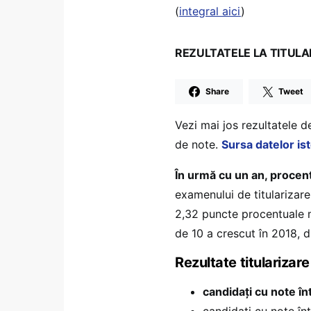
(
integral aici
)
REZULTATELE LA TITULARI
Share
Tweet
Vezi mai jos rezultatele de
de note.
Sursa datelor is
În urmă cu un an, procent
examenului de titularizare
2,32 puncte procentuale m
de 10 a crescut în 2018, du
Rezultate titularizar
candidați cu note în