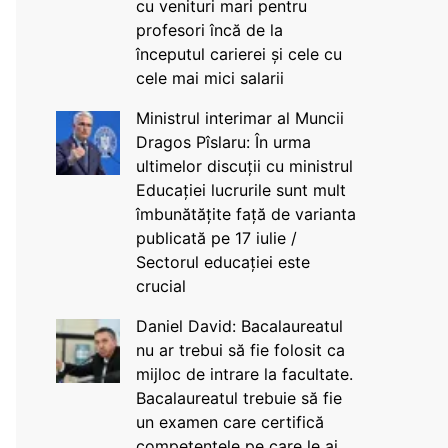
cu venituri mari pentru
profesori încă de la
începutul carierei și cele cu
cele mai mici salarii
Ministrul interimar al Muncii
Dragos Pîslaru: În urma
ultimelor discuții cu ministrul
Educației lucrurile sunt mult
îmbunătățite față de varianta
publicată pe 17 iulie /
Sectorul educației este
crucial
Daniel David: Bacalaureatul
nu ar trebui să fie folosit ca
mijloc de intrare la facultate.
Bacalaureatul trebuie să fie
un examen care certifică
competențele pe care le ai