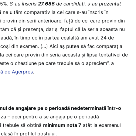
85%.
S-au înscris
27.685
de candidați, s-au prezentat
ă ne uităm comparativ la cei care s-au înscris în
 provin din serii anterioare, față de cei care provin din
tăm că şi prezența, dar şi faptul că la seria aceasta nu
fraudă, în timp ce în partea cealaltă am avut 24 de
 scoşi din examen. (…) Aici aş putea să fac comparația
 cei care provin din seria aceasta şi lipsa tentativei de
 este o chestiune pe care trebuie să o apreciem”, a
tă de Agerpres
.
nul de angajare pe o perioadă nedeterminată într-o
riza – deci pentru a se angaja pe o perioadă
i trebuie să obțină
minimum nota 7
atât la examenul
 clasă în profilul postului.