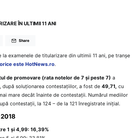
ZARE ÎN ULTIMII 11 ANI
Share
 la examenele de titularizare din ultimii 11 ani, pe tranșe
torice este HotNews.ro
.
ul de promovare (rata notelor de 7 și peste 7)
a
, după soluționarea contestațiilor, a fost de
49,71,
cu
ai mare decât înainte de contestații. Numărul mediilor
pă contestații, la 124 – de la 121 înregistrate inițial.
e 2018
tre 1 şi 4,99: 16,39%