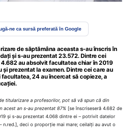
gă-ne ca sursă preferată în Google
arizare de săptămâna aceasta s-au înscris în
dați și s-au prezentat 23.572. Dintre cei
re, 4.682 au absolvit facultatea chiar în 2019
au și prezentat la examen. Dintre cei care au
ți facultatea, 24 au încercat să copieze, a
cației.
e titularizare a profesorilor, pot să vă spun că din
in acest an s-au prezentat 87%
[se înscriseseră 4.682 de
19 și s-au prezentat 4.068 dintre ei – potrivit datelor
– n.red.], deci o proporție mai mare; ceilalți au avut o