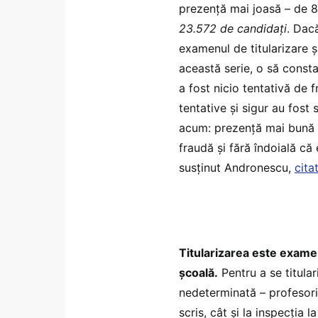
prezență mai joasă – de 
23.572 de candidați
. Dac
examenul de titularizare şi
această serie, o să consta
a fost nicio tentativă de 
tentative şi sigur au fost
acum: prezență mai bună la
fraudă şi fără îndoială că
susținut Andronescu,
cita
Titularizarea este exame
școală.
Pentru a se titula
nedeterminată – profesori
scris, cât și la inspecția la