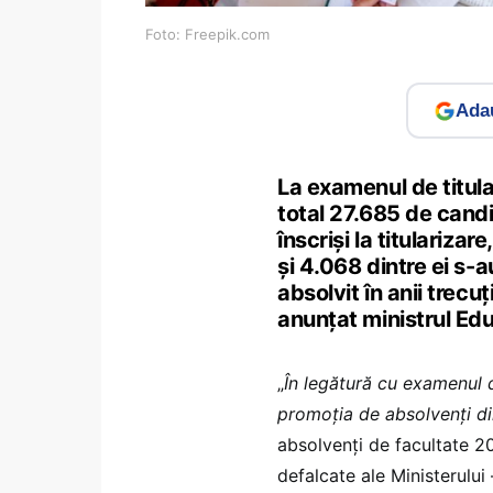
Foto: Freepik.com
Adau
La examenul de titul
total 27.685 de candi
înscriși la titulariza
și 4.068 dintre ei s-
absolvit în anii trecu
anunțat ministrul Edu
„
În legătură cu examenul d
promoția de absolvenți d
absolvenți de facultate 20
defalcate ale Ministerului 