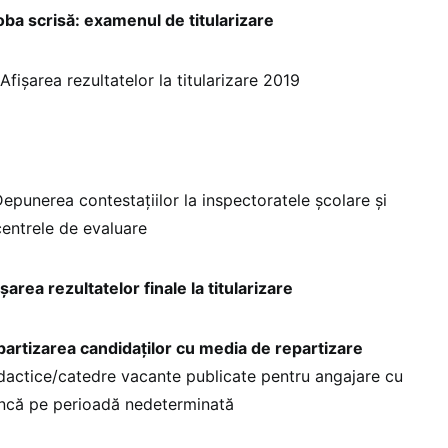
crisă: examenul de titularizare
ezultatelor la titularizare 2019
rea contestațiilor la inspectoratele școlare și
centrele de evaluare
rezultatelor finale la titularizare
area candidaţilor cu media de repartizare
idactice/catedre vacante publicate pentru angajare cu
uncă pe perioadă nedeterminată