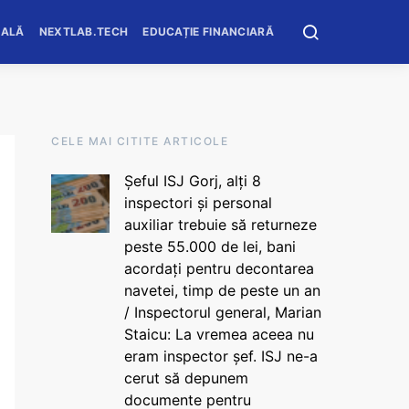
OALĂ
NEXTLAB.TECH
EDUCAȚIE FINANCIARĂ
CELE MAI CITITE ARTICOLE
Șeful ISJ Gorj, alți 8
inspectori și personal
auxiliar trebuie să returneze
peste 55.000 de lei, bani
acordați pentru decontarea
navetei, timp de peste un an
/ Inspectorul general, Marian
Staicu: La vremea aceea nu
eram inspector șef. ISJ ne-a
cerut să depunem
documente pentru