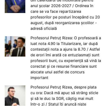
anul școlar 2026-2027 / Ordinea în
care se va face repartizarea
profesorilor pe posturi începând cu 20
august, după reorganizarea școlilor -
adresă oficială
Profesorul Petruț Rizea: O profesoară a
luat nota 4.90 la Titularizare, iar după
contestații nota a ajuns la 8.70 / Astfel
de erori îmi arată ce entuziasmați sunt
profesorii buni, cu experiență să vină la
corectat și ce resurse financiare sunt
alocate unui astfel de concurs
important
Profesorul Petruț Rizea, despre plata
cu ora: Dacă mă apuc să strâng sticle
și să le duc la SGR, câștig mai mult
într-o zi / Statul îți aruncă niște