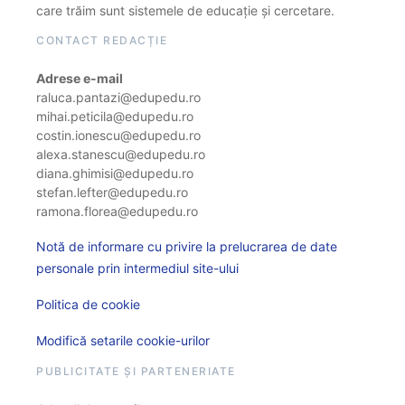
care trăim sunt sistemele de educație și cercetare.
CONTACT REDACȚIE
Adrese e-mail
raluca.pantazi@edupedu.ro
mihai.peticila@edupedu.ro
costin.ionescu@edupedu.ro
alexa.stanescu@edupedu.ro
diana.ghimisi@edupedu.ro
stefan.lefter@edupedu.ro
ramona.florea@edupedu.ro
Notă de informare cu privire la prelucrarea de date
personale prin intermediul site-ului
Politica de cookie
Modifică setarile cookie-urilor
PUBLICITATE ȘI PARTENERIATE