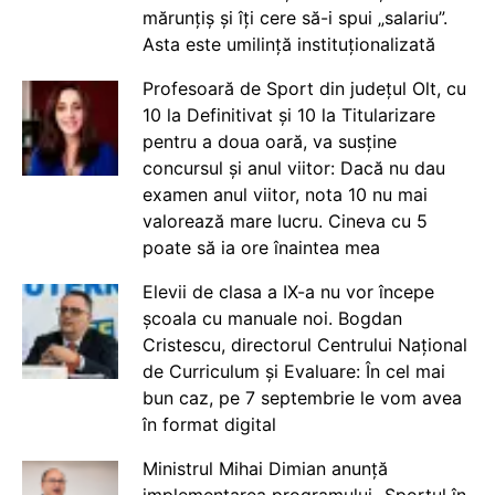
mărunțiș și îți cere să-i spui „salariu”.
Asta este umilință instituționalizată
Profesoară de Sport din județul Olt, cu
10 la Definitivat și 10 la Titularizare
pentru a doua oară, va susține
concursul și anul viitor: Dacă nu dau
examen anul viitor, nota 10 nu mai
valorează mare lucru. Cineva cu 5
poate să ia ore înaintea mea
Elevii de clasa a IX-a nu vor începe
școala cu manuale noi. Bogdan
Cristescu, directorul Centrului Național
de Curriculum și Evaluare: În cel mai
bun caz, pe 7 septembrie le vom avea
în format digital
Ministrul Mihai Dimian anunță
implementarea programului „Sportul în