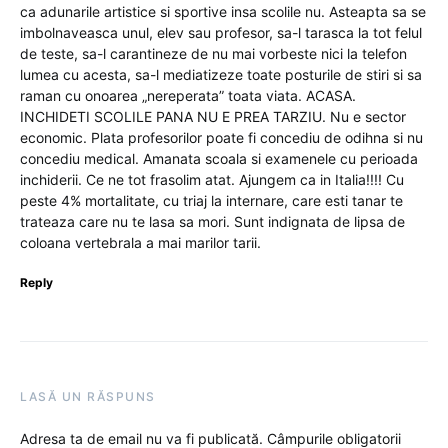
ca adunarile artistice si sportive insa scolile nu. Asteapta sa se
imbolnaveasca unul, elev sau profesor, sa-l tarasca la tot felul
de teste, sa-l carantineze de nu mai vorbeste nici la telefon
lumea cu acesta, sa-l mediatizeze toate posturile de stiri si sa
raman cu onoarea „nereperata” toata viata. ACASA.
INCHIDETI SCOLILE PANA NU E PREA TARZIU. Nu e sector
economic. Plata profesorilor poate fi concediu de odihna si nu
concediu medical. Amanata scoala si examenele cu perioada
inchiderii. Ce ne tot frasolim atat. Ajungem ca in Italia!!!! Cu
peste 4% mortalitate, cu triaj la internare, care esti tanar te
trateaza care nu te lasa sa mori. Sunt indignata de lipsa de
coloana vertebrala a mai marilor tarii.
Reply
LASĂ UN RĂSPUNS
Adresa ta de email nu va fi publicată.
Câmpurile obligatorii