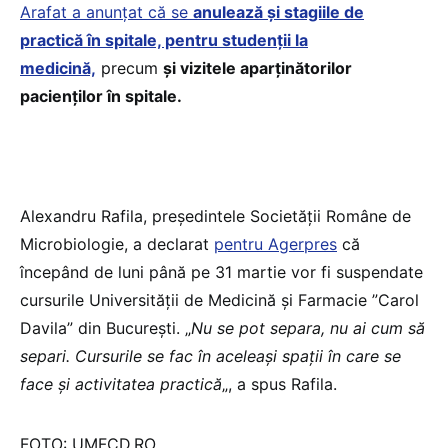
Arafat a anunţat că se
anulează și stagiile de
practică în spitale, pentru studenții la
medicină,
precum
şi vizitele aparţinătorilor
pacienţilor în spitale.
Alexandru Rafila, preşedintele Societăţii Române de
Microbiologie, a declarat
pentru Agerpres
că
începând de luni până pe 31 martie vor fi suspendate
cursurile Universităţii de Medicină şi Farmacie ”Carol
Davila” din Bucureşti. „
Nu se pot separa, nu ai cum să
separi. Cursurile se fac în aceleaşi spaţii în care se
face şi activitatea practică
„, a spus Rafila.
FOTO: UMFCD.RO