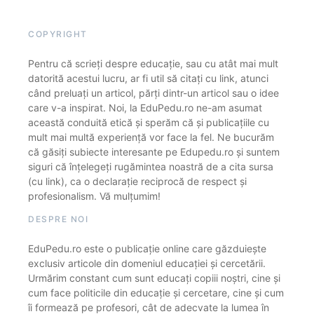
COPYRIGHT
Pentru că scrieți despre educație, sau cu atât mai mult
datorită acestui lucru, ar fi util să citați cu link, atunci
când preluați un articol, părți dintr-un articol sau o idee
care v-a inspirat. Noi, la EduPedu.ro ne-am asumat
această conduită etică și sperăm că și publicațiile cu
mult mai multă experiență vor face la fel. Ne bucurăm
că găsiți subiecte interesante pe Edupedu.ro și suntem
siguri că înțelegeți rugămintea noastră de a cita sursa
(cu link), ca o declarație reciprocă de respect și
profesionalism. Vă mulțumim!
DESPRE NOI
EduPedu.ro este o publicație online care găzduiește
exclusiv articole din domeniul educației și cercetării.
Urmărim constant cum sunt educați copiii noștri, cine și
cum face politicile din educație și cercetare, cine și cum
îi formează pe profesori, cât de adecvate la lumea în