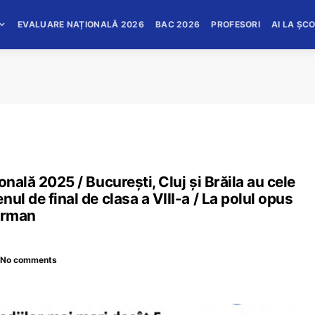
EVALUARE NAȚIONALĂ 2026
BAC 2026
PROFESORI
AI LA ȘC
onală 2025 / București, Cluj și Brăila au cele
ul de final de clasa a VIII-a / La polul opus
eorman
No comments