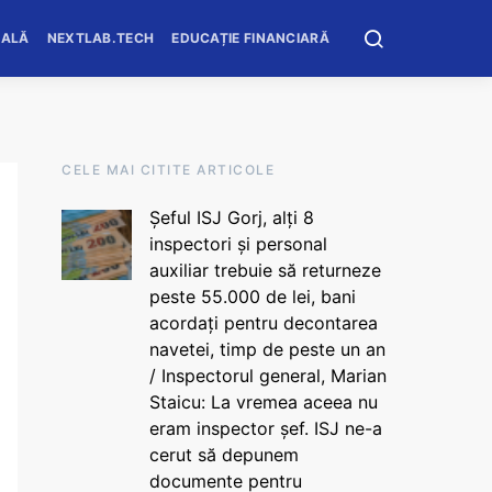
OALĂ
NEXTLAB.TECH
EDUCAȚIE FINANCIARĂ
CELE MAI CITITE ARTICOLE
Șeful ISJ Gorj, alți 8
inspectori și personal
auxiliar trebuie să returneze
peste 55.000 de lei, bani
acordați pentru decontarea
navetei, timp de peste un an
/ Inspectorul general, Marian
Staicu: La vremea aceea nu
eram inspector șef. ISJ ne-a
cerut să depunem
documente pentru