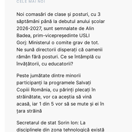
CELE MAI NOI
Noi comasări de clase și posturi, cu 3
săptămâni până la debutul anului școlar
2026-2027, sunt semnalate de Alin
Badea, prim-vicepreședinte USLI
Gorj: Ministerul o comite grav de tot.
Ne sună directorii disperați că oamenii
rămân fără posturi. Ce se întâmplă cu
învățătorii, cu educatorii?
Peste jumătate dintre minorii
participanți la programele Salvați
Copiii România, cu părinți plecați în
străinătate, vor ca aceștia să vină
acasă, iar 1 din 5 vor să se mute și ei în
țara străină
Secretarul de stat Sorin Ion: La
disciplinele din zona tehnologică există