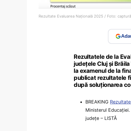
Rezultate Evaluarea Națională 2025 / Foto: captur
Adau
Rezultatele de la Ev
județele Cluj și Brăil
la examenul de la fina
publicat rezultatele f
după soluționarea con
BREAKING
Rezultate
Ministerul Educației.
județe – LISTĂ