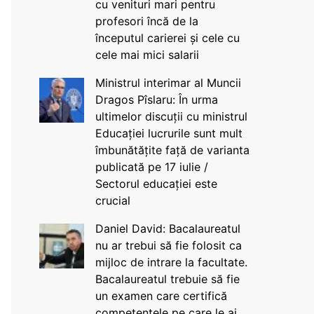
cu venituri mari pentru
profesori încă de la
începutul carierei și cele cu
cele mai mici salarii
Ministrul interimar al Muncii
Dragos Pîslaru: În urma
ultimelor discuții cu ministrul
Educației lucrurile sunt mult
îmbunătățite față de varianta
publicată pe 17 iulie /
Sectorul educației este
crucial
Daniel David: Bacalaureatul
nu ar trebui să fie folosit ca
mijloc de intrare la facultate.
Bacalaureatul trebuie să fie
un examen care certifică
competențele pe care le ai