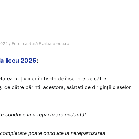
2025 / Foto: captură Evaluare.edu.ro
la liceu 2025
:
rea opțiunilor în fișele de înscriere de către
și de către părinții acestora, asistați de diriginții claselor
te conduce la o repartizare nedorită!
 completate poate conduce la nerepartizarea