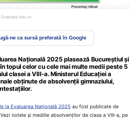
ă Evaluare.edu.ro
gă-ne ca sursă preferată în Google
aluarea Națională 2025 plasează Bucureștiul și
a în topul celor cu cele mai multe medii peste 5
lul clasei a VIII-a. Ministerul Educației a
inale obținute de absolvenții gimnaziului,
testațiilor.
le la Evaluarea Națională 2025
au fost publicate de
 Vezi notele și mediile absolvenților de clasa a VIII-a, pe