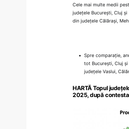
Cele mai multe medii pest
județele București, Cluj și
din județele Călărași, Meh
Spre comparație, anu
tot București, Cluj ș
județele Vaslui, Călă
HARTĂ Topul județelo
2025, după contestaț