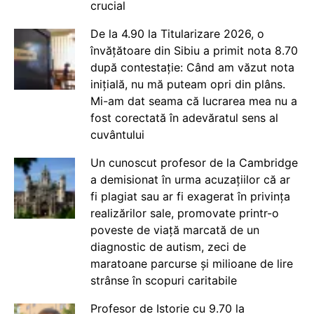
crucial
De la 4.90 la Titularizare 2026, o
învățătoare din Sibiu a primit nota 8.70
după contestație: Când am văzut nota
inițială, nu mă puteam opri din plâns.
Mi-am dat seama că lucrarea mea nu a
fost corectată în adevăratul sens al
cuvântului
Un cunoscut profesor de la Cambridge
a demisionat în urma acuzațiilor că ar
fi plagiat sau ar fi exagerat în privința
realizărilor sale, promovate printr-o
poveste de viață marcată de un
diagnostic de autism, zeci de
maratoane parcurse și milioane de lire
strânse în scopuri caritabile
Profesor de Istorie cu 9.70 la