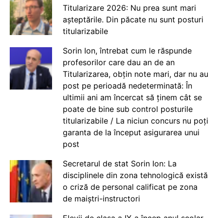
Titularizare 2026: Nu prea sunt mari
așteptările. Din păcate nu sunt posturi
titularizabile
Sorin Ion, întrebat cum le răspunde
profesorilor care dau an de an
Titularizarea, obțin note mari, dar nu au
post pe perioadă nedeterminată: În
ultimii ani am încercat să ținem cât se
poate de bine sub control posturile
titularizabile / La niciun concurs nu poți
garanta de la început asigurarea unui
post
Secretarul de stat Sorin Ion: La
disciplinele din zona tehnologică există
o criză de personal calificat pe zona
de maiștri-instructori
Elevii de clasa a IX-a încep anul școlar