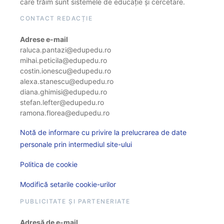
care trăim sunt sistemele de educație și cercetare.
CONTACT REDACȚIE
Adrese e-mail
raluca.pantazi@edupedu.ro
mihai.peticila@edupedu.ro
costin.ionescu@edupedu.ro
alexa.stanescu@edupedu.ro
diana.ghimisi@edupedu.ro
stefan.lefter@edupedu.ro
ramona.florea@edupedu.ro
Notă de informare cu privire la prelucrarea de date
personale prin intermediul site-ului
Politica de cookie
Modifică setarile cookie-urilor
PUBLICITATE ȘI PARTENERIATE
Adresă de e-mail