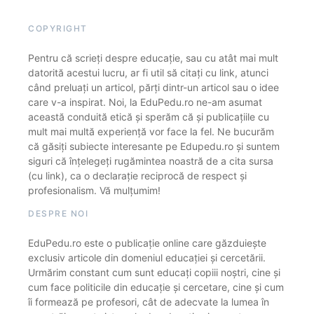
COPYRIGHT
Pentru că scrieți despre educație, sau cu atât mai mult
datorită acestui lucru, ar fi util să citați cu link, atunci
când preluați un articol, părți dintr-un articol sau o idee
care v-a inspirat. Noi, la EduPedu.ro ne-am asumat
această conduită etică și sperăm că și publicațiile cu
mult mai multă experiență vor face la fel. Ne bucurăm
că găsiți subiecte interesante pe Edupedu.ro și suntem
siguri că înțelegeți rugămintea noastră de a cita sursa
(cu link), ca o declarație reciprocă de respect și
profesionalism. Vă mulțumim!
DESPRE NOI
EduPedu.ro este o publicație online care găzduiește
exclusiv articole din domeniul educației și cercetării.
Urmărim constant cum sunt educați copiii noștri, cine și
cum face politicile din educație și cercetare, cine și cum
îi formează pe profesori, cât de adecvate la lumea în