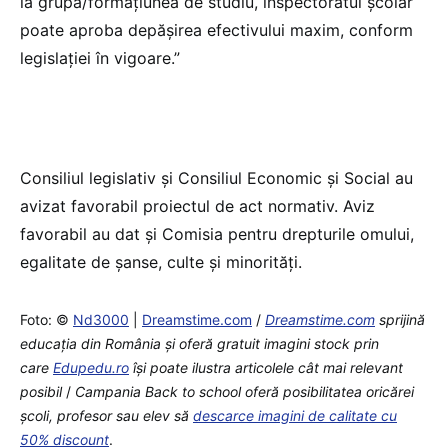
la grupă/formațiunea de studiu, inspectoratul școlar
poate aproba depășirea efectivului maxim, conform
legislației în vigoare.”
Consiliul legislativ și Consiliul Economic și Social au
avizat favorabil proiectul de act normativ. Aviz
favorabil au dat și Comisia pentru drepturile omului,
egalitate de şanse, culte şi minorităţi.
Foto: ©
Nd3000
|
Dreamstime.com
/
Dreamstime.com
sprijină
educaţia din România şi oferă gratuit imagini stock prin
care
Edupedu.ro
îşi poate ilustra articolele cât mai relevant
posibil
/
Campania Back to school oferă posibilitatea oricărei
școli, profesor sau elev să
descarce imagini de calitate cu
50% discount
.