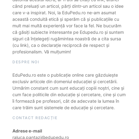
când preluați un articol, părți dintr-un articol sau o idee
care v-a inspirat. Noi, la EduPedu.ro ne-am asumat
această conduită etică și sperăm că și publicațiile cu
mult mai multă experiență vor face la fel. Ne bucurăm
că găsiți subiecte interesante pe Edupedu.ro și suntem
siguri că înțelegeți rugămintea noastră de a cita sursa
(cu link), ca o declarație reciprocă de respect și
profesionalism. Vă mulțumim!
DESPRE NOI
EduPedu.ro este o publicație online care găzduiește
exclusiv articole din domeniul educației și cercetării.
Urmărim constant cum sunt educați copiii noștri, cine și
cum face politicile din educație și cercetare, cine și cum
îi formează pe profesori, cât de adecvate la lumea în
care trăim sunt sistemele de educație și cercetare.
CONTACT REDACȚIE
Adrese e-mail
raluca.pantazi@edupedu.ro