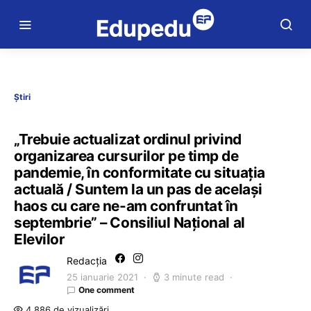
Știri
„Trebuie actualizat ordinul privind
organizarea cursurilor pe timp de
pandemie, în conformitate cu situația
actuală / Suntem la un pas de același
haos cu care ne-am confruntat în
septembrie” – Consiliul Național al
Elevilor
Redacția
25 ianuarie 2021
3 minute read
One comment
4.886 de vizualizări