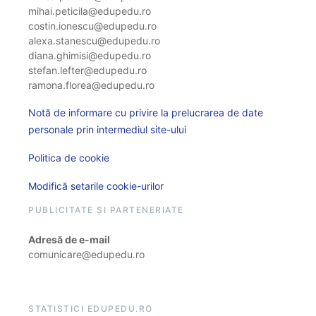
mihai.peticila@edupedu.ro
costin.ionescu@edupedu.ro
alexa.stanescu@edupedu.ro
diana.ghimisi@edupedu.ro
stefan.lefter@edupedu.ro
ramona.florea@edupedu.ro
Notă de informare cu privire la prelucrarea de date
personale prin intermediul site-ului
Politica de cookie
Modifică setarile cookie-urilor
PUBLICITATE ȘI PARTENERIATE
Adresă de e-mail
comunicare@edupedu.ro
STATISTICI EDUPEDU.RO