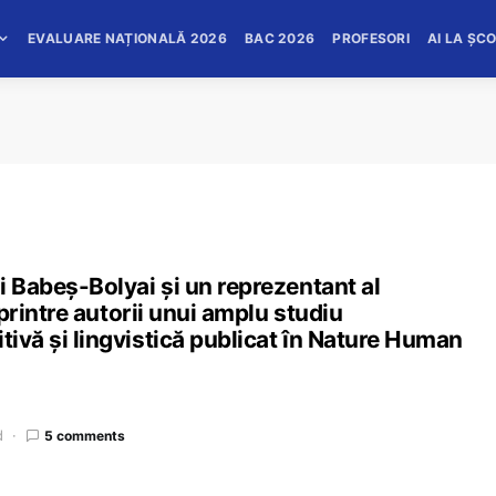
EVALUARE NAȚIONALĂ 2026
BAC 2026
PROFESORI
AI LA ȘC
ii Babeș-Bolyai și un reprezentant al
– printre autorii unui amplu studiu
tivă și lingvistică publicat în Nature Human
d
5 comments