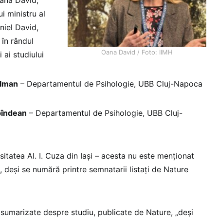
Oana David,
ui ministru al
niel David,
 în rândul
Oana David / Foto: IIMH
 ai studiului
ilman
– Departamentul de Psihologie, UBB Cluj-Napoca
pîndean
– Departamentul de Psihologie, UBB Cluj-
rsitatea Al. I. Cuza din Iași – acesta nu este menționat
 deși se numără printre semnatarii listați de Nature
r sumarizate despre studiu, publicate de Nature, „deși