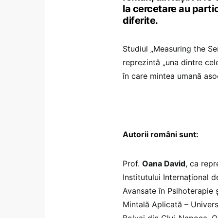
la cercetare au parti
diferite.
Studiul „Measuring the S
reprezintă „una dintre ce
în care mintea umană asoci
Autorii români sunt:
Prof.
Oana David
, ca repr
Institutului Internațional d
Avansate în Psihoterapie 
Mintală Aplicată – Univer