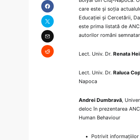
Bolyai din Cluj-Napoca. 
care este și soția actualul
Educației și Cercetării, Da
este prima listată de ANC
autorilor români semnatari
Lect. Univ. Dr.
Renata He
Lect. Univ. Dr.
Raluca Co
Napoca
Andrei Dumbravă
, Unive
deloc în prezentarea ANC,
Human Behaviour
Potrivit informațiilo