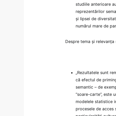
studiile anterioare 
reprezentărilor sema
și lipsei de diversita
numărul mare de part
Despre tema și relevanța 
„Rezultatele sunt rem
că efectul de primin
semantic – de exempl
“soare-carte”, este 
modelele statistice i
procesele de acces s