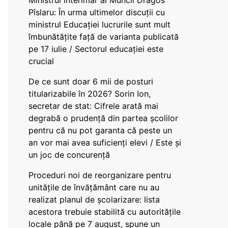
Ministrul interimar al Muncii Dragos
Pîslaru: În urma ultimelor discuții cu
ministrul Educației lucrurile sunt mult
îmbunătățite față de varianta publicată
pe 17 iulie / Sectorul educației este
crucial
De ce sunt doar 6 mii de posturi
titularizabile în 2026? Sorin Ion,
secretar de stat: Cifrele arată mai
degrabă o prudență din partea școlilor
pentru că nu pot garanta că peste un
an vor mai avea suficienți elevi / Este și
un joc de concurență
Proceduri noi de reorganizare pentru
unitățile de învățământ care nu au
realizat planul de școlarizare: lista
acestora trebuie stabilită cu autoritățile
locale până pe 7 august, spune un