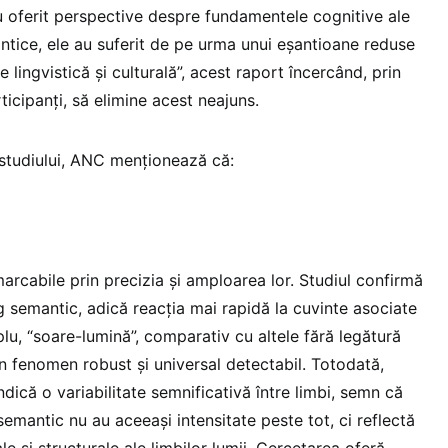
au oferit perspective despre fundamentele cognitive ale
ntice, ele au suferit de pe urma unui eșantioane reduse
te lingvistică și culturală”, acest raport încercând, prin
icipanți, să elimine acest neajuns.
studiului, ANC menționează că:
arcabile prin precizia și amploarea lor. Studiul confirmă
g semantic, adică reacția mai rapidă la cuvinte asociate
u, “soare-lumină”, comparativ cu altele fără legătură
un fenomen robust și universal detectabil. Totodată,
ndică o variabilitate semnificativă între limbi, semn că
emantic nu au aceeași intensitate peste tot, ci reflectă