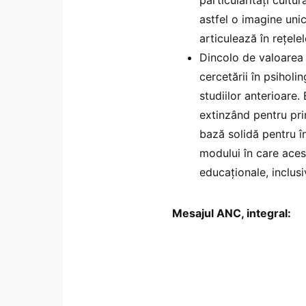
particularități cultur
astfel o imagine uni
articulează în rețelel
Dincolo de valoarea 
cercetării în psiholi
studiilor anterioare.
extinzând pentru pri
bază solidă pentru în
modului în care acest
educaționale, inclusi
Mesajul ANC, integral: