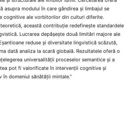
ale și structurale ale limbilor lumii. Cercetarea oferă
că asupra modului în care gândirea și limbajul se
e cognitive ale vorbitorilor din culturi diferite.
teoretică, această contribuție redefinește standardele
ngvistică. Lucrarea depășește două limitări majore ale
 Eșantioane reduse și diversitate lingvistică scăzută,
ma dată analiza la scară globală. Rezultatele oferă o
țelegerea universalității proceselor semantice și a
ea pot fi valorificate în intervenții cognitive și
v în domeniul sănătății mintale.”