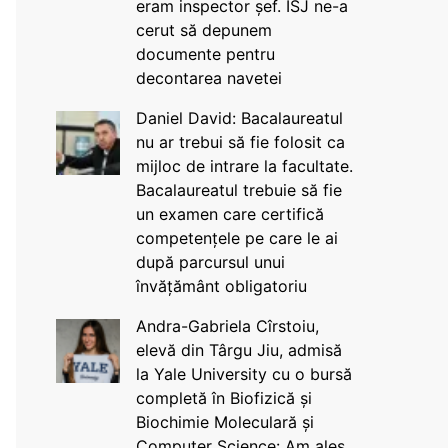
eram inspector șef. ISJ ne-a
cerut să depunem
documente pentru
decontarea navetei
Daniel David: Bacalaureatul
nu ar trebui să fie folosit ca
mijloc de intrare la facultate.
Bacalaureatul trebuie să fie
un examen care certifică
competențele pe care le ai
după parcursul unui
învățământ obligatoriu
Andra-Gabriela Cîrstoiu,
elevă din Târgu Jiu, admisă
la Yale University cu o bursă
completă în Biofizică și
Biochimie Moleculară și
Computer Science: Am ales