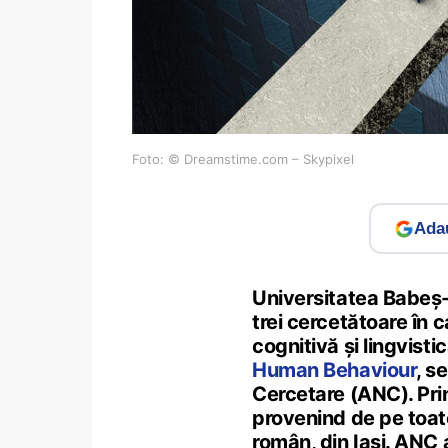
Foto: © Dreamstime.com – Skypixel
Adau
Universitatea Babeș-
trei cercetătoare în c
cognitivă și lingvisti
Human Behaviour
, s
Cercetare (ANC). Prin
provenind de pe toat
român, din Iași. ANC 