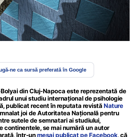
gă-ne ca sursă preferată în Google
Bolyai din Cluj-Napoca este reprezentată de
adrul unui studiu internațional de psihologie
că, publicat recent în reputata revistă
Nature
emnalat joi de Autoritatea Națională pentru
tre sutele de semnatari ai studiului,
e continentele, se mai numără un autor
arată, într-un
mesaj publicat pe Facebook
, că