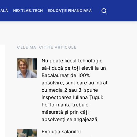
OALĂ
NEXTLAB.TECH
EDUCAȚIE FINANCIARĂ
CELE MAI CITITE ARTICOLE
Nu poate liceul tehnologic
să-i ducă pe toți elevii la un
Bacalaureat de 100%
absolvire, sunt care au intrat
cu media 2 sau 3, spune
inspectoarea Iuliana Țugui:
Performanța trebuie
măsurată și prin câți
absolvenți se angajează
Evoluția salariilor