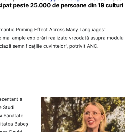
cipat peste 25.000 de persoane din 19 culturi
emantic Priming Effect Across Many Languages”
le mai ample explorări realizate vreodată asupra modului
ază semnificațiile cuvintelor”, potrivit ANC.
ezentant al
e Studii
și Sănătate
sitatea Babeș-