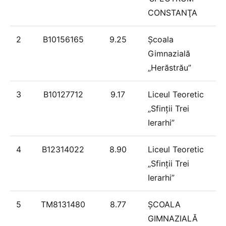
CONSTANŢA
2
B10156165
9.25
Şcoala
Gimnazială
„Herăstrău”
3
B10127712
9.17
Liceul Teoretic
„Sfinții Trei
Ierarhi”
4
B12314022
8.90
Liceul Teoretic
„Sfinții Trei
Ierarhi”
5
TM8131480
8.77
ȘCOALA
GIMNAZIALĂ