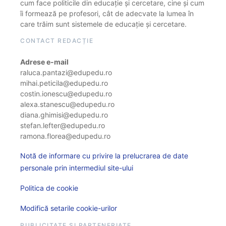
cum face politicile din educație și cercetare, cine și cum
îi formează pe profesori, cât de adecvate la lumea în
care trăim sunt sistemele de educație și cercetare.
CONTACT REDACȚIE
Adrese e-mail
raluca.pantazi@edupedu.ro
mihai.peticila@edupedu.ro
costin.ionescu@edupedu.ro
alexa.stanescu@edupedu.ro
diana.ghimisi@edupedu.ro
stefan.lefter@edupedu.ro
ramona.florea@edupedu.ro
Notă de informare cu privire la prelucrarea de date
personale prin intermediul site-ului
Politica de cookie
Modifică setarile cookie-urilor
PUBLICITATE ȘI PARTENERIATE