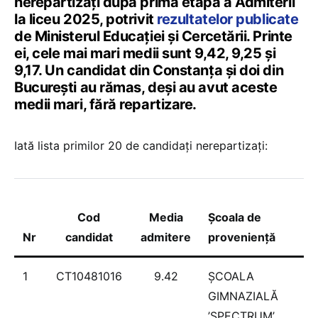
nerepartizați după prima etapă a Admiterii
la liceu 2025, potrivit
rezultatelor publicate
de Ministerul Educației și Cercetării. Printe
ei, cele mai mari medii sunt 9,42, 9,25 și
9,17. Un candidat din Constanța și doi din
București au rămas, deși au avut aceste
medii mari, fără repartizare.
Iată lista primilor 20 de candidați nerepartizați:
Cod
Media
Școala de
Nr
candidat
admitere
proveniență
1
CT10481016
9.42
ŞCOALA
GIMNAZIALĂ
’SPECTRUM’