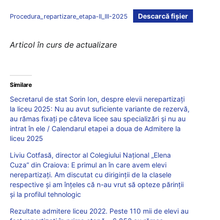
Descarcă fișier
Procedura_repartizare_etapa-II_III-2025
Articol în curs de actualizare
Similare
Secretarul de stat Sorin Ion, despre elevii nerepartizați
la liceu 2025: Nu au avut suficiente variante de rezervă,
au rămas fixați pe câteva licee sau specializări și nu au
intrat în ele / Calendarul etapei a doua de Admitere la
liceu 2025
Liviu Cotfasă, director al Colegiului Național „Elena
Cuza” din Craiova: E primul an în care avem elevi
nerepartizați. Am discutat cu diriginții de la clasele
respective și am înțeles că n-au vrut să opteze părinții
și la profilul tehnologic
Rezultate admitere liceu 2022. Peste 110 mii de elevi au