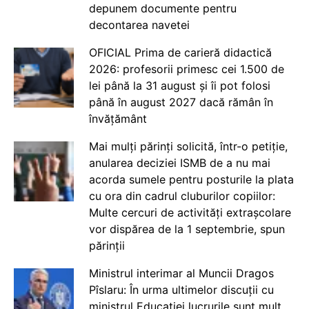
depunem documente pentru
decontarea navetei
OFICIAL Prima de carieră didactică
2026: profesorii primesc cei 1.500 de
lei până la 31 august și îi pot folosi
până în august 2027 dacă rămân în
învățământ
Mai mulți părinți solicită, într-o petiție,
anularea deciziei ISMB de a nu mai
acorda sumele pentru posturile la plata
cu ora din cadrul cluburilor copiilor:
Multe cercuri de activități extrașcolare
vor dispărea de la 1 septembrie, spun
părinții
Ministrul interimar al Muncii Dragos
Pîslaru: În urma ultimelor discuții cu
ministrul Educației lucrurile sunt mult