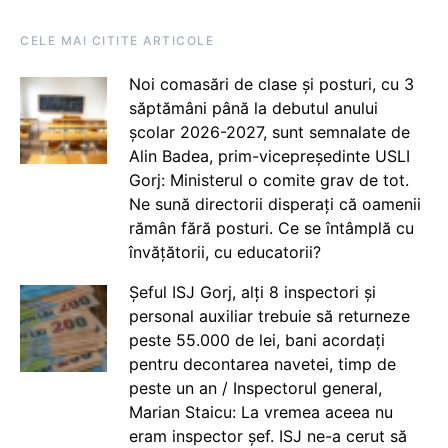
CELE MAI CITITE ARTICOLE
Noi comasări de clase și posturi, cu 3
săptămâni până la debutul anului
școlar 2026-2027, sunt semnalate de
Alin Badea, prim-vicepreședinte USLI
Gorj: Ministerul o comite grav de tot.
Ne sună directorii disperați că oamenii
rămân fără posturi. Ce se întâmplă cu
învățătorii, cu educatorii?
Șeful ISJ Gorj, alți 8 inspectori și
personal auxiliar trebuie să returneze
peste 55.000 de lei, bani acordați
pentru decontarea navetei, timp de
peste un an / Inspectorul general,
Marian Staicu: La vremea aceea nu
eram inspector șef. ISJ ne-a cerut să