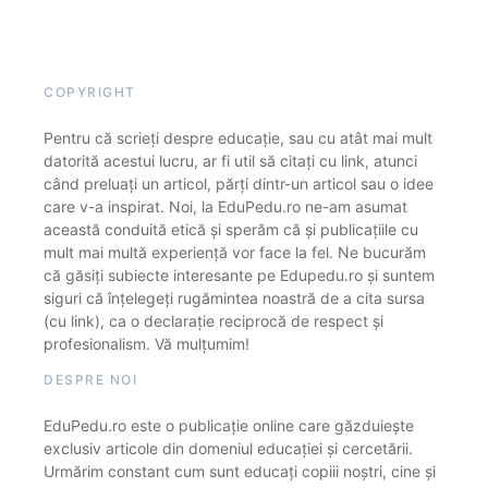
COPYRIGHT
Pentru că scrieți despre educație, sau cu atât mai mult
datorită acestui lucru, ar fi util să citați cu link, atunci
când preluați un articol, părți dintr-un articol sau o idee
care v-a inspirat. Noi, la EduPedu.ro ne-am asumat
această conduită etică și sperăm că și publicațiile cu
mult mai multă experiență vor face la fel. Ne bucurăm
că găsiți subiecte interesante pe Edupedu.ro și suntem
siguri că înțelegeți rugămintea noastră de a cita sursa
(cu link), ca o declarație reciprocă de respect și
profesionalism. Vă mulțumim!
DESPRE NOI
EduPedu.ro este o publicație online care găzduiește
exclusiv articole din domeniul educației și cercetării.
Urmărim constant cum sunt educați copiii noștri, cine și