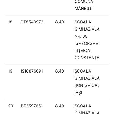
COMUNA
MĂNEȘTI
18
CT8549972
8.40
ȘCOALA
GIMNAZIALĂ
NR. 30
’GHEORGHE
ŢIŢEICA’
CONSTANŢA
19
IS10876091
8.40
ȘCOALA
GIMNAZIALĂ
„ION GHICA”,
IAŞI
20
BZ3597651
8.40
ȘCOALA
GIMNAZIALĂ