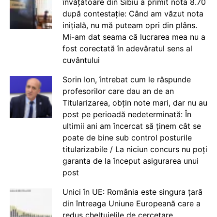
învățătoare din Sibiu a primit nota 8.70
după contestație: Când am văzut nota
inițială, nu mă puteam opri din plâns.
Mi-am dat seama că lucrarea mea nu a
fost corectată în adevăratul sens al
cuvântului
Sorin Ion, întrebat cum le răspunde
profesorilor care dau an de an
Titularizarea, obțin note mari, dar nu au
post pe perioadă nedeterminată: În
ultimii ani am încercat să ținem cât se
poate de bine sub control posturile
titularizabile / La niciun concurs nu poți
garanta de la început asigurarea unui
post
Unici în UE: România este singura țară
din întreaga Uniune Europeană care a
redus cheltuielile de cercetare,