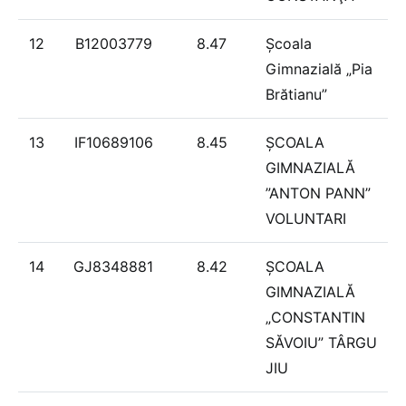
12
B12003779
8.47
Şcoala
Gimnazială „Pia
Brătianu”
13
IF10689106
8.45
ȘCOALA
GIMNAZIALĂ
”ANTON PANN”
VOLUNTARI
14
GJ8348881
8.42
ȘCOALA
GIMNAZIALĂ
„CONSTANTIN
SĂVOIU” TÂRGU
JIU