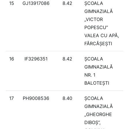
15
GJ13917086
8.42
ȘCOALA
GIMNAZIALĂ
„VICTOR
POPESCU”
VALEA CU APĂ,
FĂRCĂȘEȘTI
16
IF3296351
8.42
ȘCOALA
GIMNAZIALĂ
NR. 1
BALOTEȘTI
17
PH9008536
8.40
ȘCOALA
GIMNAZIALĂ
„GHEORGHE
DIBOȘ”,