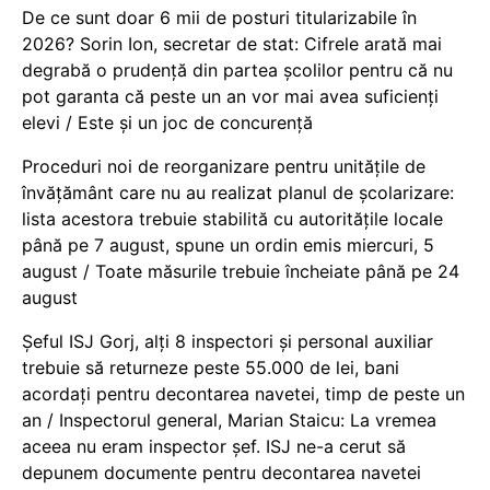
De ce sunt doar 6 mii de posturi titularizabile în
2026? Sorin Ion, secretar de stat: Cifrele arată mai
degrabă o prudență din partea școlilor pentru că nu
pot garanta că peste un an vor mai avea suficienți
elevi / Este și un joc de concurență
Proceduri noi de reorganizare pentru unitățile de
învățământ care nu au realizat planul de școlarizare:
lista acestora trebuie stabilită cu autoritățile locale
până pe 7 august, spune un ordin emis miercuri, 5
august / Toate măsurile trebuie încheiate până pe 24
august
Șeful ISJ Gorj, alți 8 inspectori și personal auxiliar
trebuie să returneze peste 55.000 de lei, bani
acordați pentru decontarea navetei, timp de peste un
an / Inspectorul general, Marian Staicu: La vremea
aceea nu eram inspector șef. ISJ ne-a cerut să
depunem documente pentru decontarea navetei