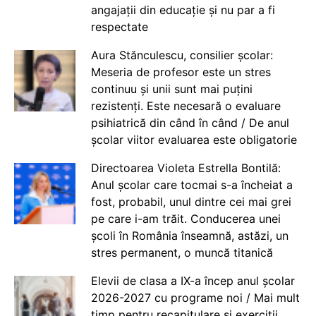
angajații din educație și nu par a fi
respectate
Aura Stănculescu, consilier școlar:
Meseria de profesor este un stres
continuu și unii sunt mai puțini
rezistenți. Este necesară o evaluare
psihiatrică din când în când / De anul
școlar viitor evaluarea este obligatorie
Directoarea Violeta Estrella Bontilă:
Anul școlar care tocmai s-a încheiat a
fost, probabil, unul dintre cei mai grei
pe care i-am trăit. Conducerea unei
școli în România înseamnă, astăzi, un
stres permanent, o muncă titanică
Elevii de clasa a IX-a încep anul școlar
2026-2027 cu programe noi / Mai mult
timp pentru recapitulare și exerciții