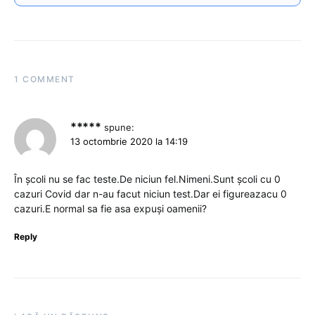
1 COMMENT
*****
spune:
13 octombrie 2020 la 14:19
În școli nu se fac teste.De niciun fel.Nimeni.Sunt școli cu 0
cazuri Covid dar n-au facut niciun test.Dar ei figureazacu 0
cazuri.E normal sa fie asa expuși oamenii?
Reply