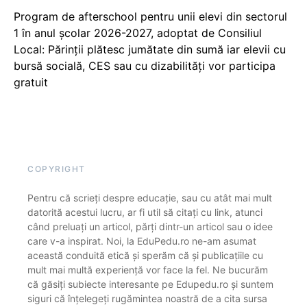
Program de afterschool pentru unii elevi din sectorul
1 în anul școlar 2026-2027, adoptat de Consiliul
Local: Părinții plătesc jumătate din sumă iar elevii cu
bursă socială, CES sau cu dizabilităţi vor participa
gratuit
COPYRIGHT
Pentru că scrieți despre educație, sau cu atât mai mult
datorită acestui lucru, ar fi util să citați cu link, atunci
când preluați un articol, părți dintr-un articol sau o idee
care v-a inspirat. Noi, la EduPedu.ro ne-am asumat
această conduită etică și sperăm că și publicațiile cu
mult mai multă experiență vor face la fel. Ne bucurăm
că găsiți subiecte interesante pe Edupedu.ro și suntem
siguri că înțelegeți rugămintea noastră de a cita sursa