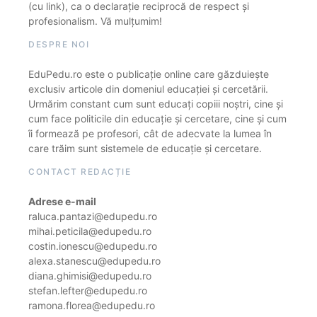
(cu link), ca o declarație reciprocă de respect și
profesionalism. Vă mulțumim!
DESPRE NOI
EduPedu.ro este o publicație online care găzduiește
exclusiv articole din domeniul educației și cercetării.
Urmărim constant cum sunt educați copiii noștri, cine și
cum face politicile din educație și cercetare, cine și cum
îi formează pe profesori, cât de adecvate la lumea în
care trăim sunt sistemele de educație și cercetare.
CONTACT REDACȚIE
Adrese e-mail
raluca.pantazi@edupedu.ro
mihai.peticila@edupedu.ro
costin.ionescu@edupedu.ro
alexa.stanescu@edupedu.ro
diana.ghimisi@edupedu.ro
stefan.lefter@edupedu.ro
ramona.florea@edupedu.ro