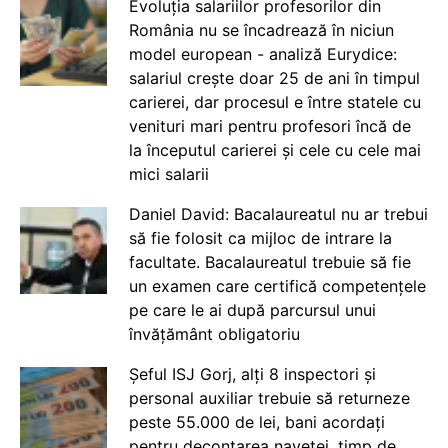
Evoluția salariilor profesorilor din
România nu se încadrează în niciun
model european - analiză Eurydice:
salariul crește doar 25 de ani în timpul
carierei, dar procesul e între statele cu
venituri mari pentru profesori încă de
la începutul carierei și cele cu cele mai
mici salarii
Daniel David: Bacalaureatul nu ar trebui
să fie folosit ca mijloc de intrare la
facultate. Bacalaureatul trebuie să fie
un examen care certifică competențele
pe care le ai după parcursul unui
învățământ obligatoriu
Șeful ISJ Gorj, alți 8 inspectori și
personal auxiliar trebuie să returneze
peste 55.000 de lei, bani acordați
pentru decontarea navetei, timp de