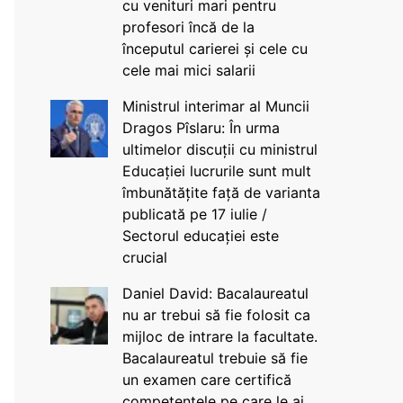
cu venituri mari pentru
profesori încă de la
începutul carierei și cele cu
cele mai mici salarii
Ministrul interimar al Muncii
Dragos Pîslaru: În urma
ultimelor discuții cu ministrul
Educației lucrurile sunt mult
îmbunătățite față de varianta
publicată pe 17 iulie /
Sectorul educației este
crucial
Daniel David: Bacalaureatul
nu ar trebui să fie folosit ca
mijloc de intrare la facultate.
Bacalaureatul trebuie să fie
un examen care certifică
competențele pe care le ai