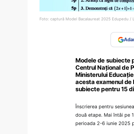
Foto: captură Model Bacalaureat 2025 Edupedu /
Adau
Modele de subiecte 
Centrul Național de Po
Ministerului Educației
acesta examenul de B
subiecte pentru 15 di
Înscrierea pentru sesiune
două etape. Mai întâi pe
perioada 2-6 iunie 2025 p