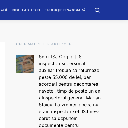
OALĂ
NEXTLAB.TECH
EDUCAȚIE FINANCIARĂ
CELE MAI CITITE ARTICOLE
Șeful ISJ Gorj, alți 8
inspectori și personal
auxiliar trebuie să returneze
peste 55.000 de lei, bani
acordați pentru decontarea
navetei, timp de peste un an
/ Inspectorul general, Marian
Staicu: La vremea aceea nu
eram inspector șef. ISJ ne-a
cerut să depunem
documente pentru