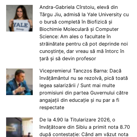
Andra-Gabriela Cîrstoiu, elevă din
Târgu Jiu, admisă la Yale University cu
o bursă completă în Biofizică și
Biochimie Moleculară și Computer
Science: Am ales o facultate în
străinătate pentru că pot deprinde noi
cunoștințe, dar vreau să mă întorc în
țară și să devin profesor
Vicepremierul Tanczos Barna: Dacă
învățământul nu se rezolvă, pică toată
legea salarizării / Sunt mai multe
promisiuni din partea Guvernului către
angajații din educație și nu par a fi
respectate
De la 4.90 la Titularizare 2026, o
învățătoare din Sibiu a primit nota 8.70
după contestație: Când am văzut nota