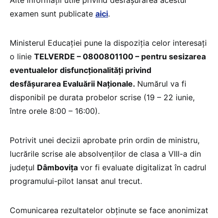
Alte informații utile privind desfășurarea acestui
examen sunt publicate
aici
.
Ministerul Educației pune la dispoziția celor interesați
o linie
TELVERDE – 0800801100 – pentru sesizarea
eventualelor disfuncționalități privind
desfășurarea Evaluării Naționale.
Numărul va fi
disponibil pe durata probelor scrise (19 – 22 iunie,
între orele 8:00 – 16:00).
Potrivit unei decizii aprobate prin ordin de ministru,
lucrările scrise ale absolvenților de clasa a VIII-a din
județul
Dâmbovița
vor fi evaluate digitalizat în cadrul
programului-pilot lansat anul trecut.
Comunicarea rezultatelor obținute se face anonimizat