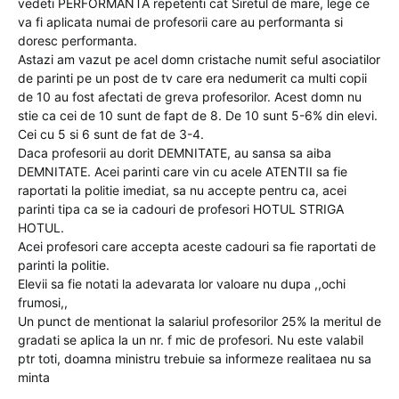
vedeti PERFORMANTA repetenti cat Siretul de mare, lege ce
va fi aplicata numai de profesorii care au performanta si
doresc performanta.
Astazi am vazut pe acel domn cristache numit seful asociatilor
de parinti pe un post de tv care era nedumerit ca multi copii
de 10 au fost afectati de greva profesorilor. Acest domn nu
stie ca cei de 10 sunt de fapt de 8. De 10 sunt 5-6% din elevi.
Cei cu 5 si 6 sunt de fat de 3-4.
Daca profesorii au dorit DEMNITATE, au sansa sa aiba
DEMNITATE. Acei parinti care vin cu acele ATENTII sa fie
raportati la politie imediat, sa nu accepte pentru ca, acei
parinti tipa ca se ia cadouri de profesori HOTUL STRIGA
HOTUL.
Acei profesori care accepta aceste cadouri sa fie raportati de
parinti la politie.
Elevii sa fie notati la adevarata lor valoare nu dupa ,,ochi
frumosi,,
Un punct de mentionat la salariul profesorilor 25% la meritul de
gradati se aplica la un nr. f mic de profesori. Nu este valabil
ptr toti, doamna ministru trebuie sa informeze realitaea nu sa
minta