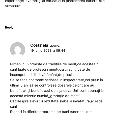
importanței învățării și al educației în planificarea carierei și a
viitorului.”
Reply
Costinela
spune:
19 iunie 2023 la 09:44
Nimeni nu vorbește de tradițiile de merit,că acestea nu
sunt luate de profesorii merituoși ci sunt luate de
incompetenți din învățământ,de piloși.
Să se facă controale serioase în inspectorate,cel puțin în
ultimii 5 ani,să se controleze dosarele celor care au
beneficiat și beneficiază de așa ceva.Unii sunt abonați la
această mizerie numită,,gradație de merit”.
Cat despre elevii cu rezultate slabe la învățătură,aceștia
sunt
îînscriși în diferite programe pe bani europeni, gen