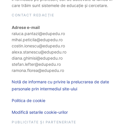
care trăim sunt sistemele de educație și cercetare.
CONTACT REDACȚIE
Adrese e-mail
raluca.pantazi@edupedu.ro
mihai.peticila@edupedu.ro
costin.ionescu@edupedu.ro
alexa.stanescu@edupedu.ro
diana.ghimisi@edupedu.ro
stefan.lefter@edupedu.ro
ramona.florea@edupedu.ro
Notă de informare cu privire la prelucrarea de date
personale prin intermediul site-ului
Politica de cookie
Modifică setarile cookie-urilor
PUBLICITATE ȘI PARTENERIATE