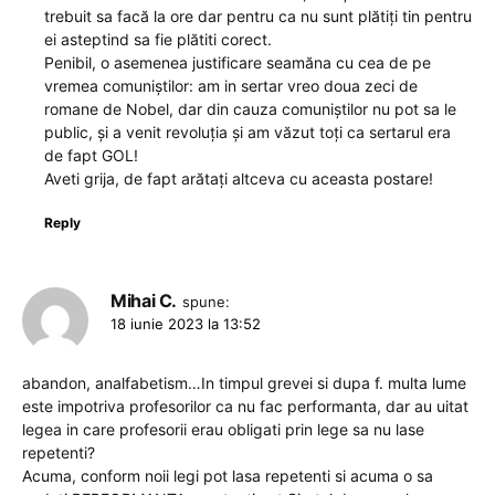
trebuit sa facă la ore dar pentru ca nu sunt plătiți tin pentru
ei asteptind sa fie plătiti corect.
Penibil, o asemenea justificare seamăna cu cea de pe
vremea comuniștilor: am in sertar vreo doua zeci de
romane de Nobel, dar din cauza comuniștilor nu pot sa le
public, și a venit revoluția și am văzut toți ca sertarul era
de fapt GOL!
Aveti grija, de fapt arătați altceva cu aceasta postare!
Reply
Mihai C.
spune:
18 iunie 2023 la 13:52
abandon, analfabetism…In timpul grevei si dupa f. multa lume
este impotriva profesorilor ca nu fac performanta, dar au uitat
legea in care profesorii erau obligati prin lege sa nu lase
repetenti?
Acuma, conform noii legi pot lasa repetenti si acuma o sa