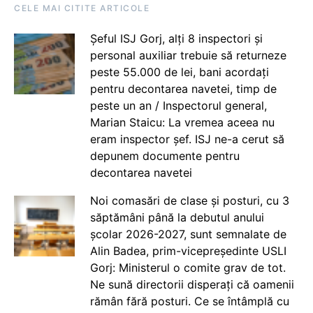
CELE MAI CITITE ARTICOLE
Șeful ISJ Gorj, alți 8 inspectori și
personal auxiliar trebuie să returneze
peste 55.000 de lei, bani acordați
pentru decontarea navetei, timp de
peste un an / Inspectorul general,
Marian Staicu: La vremea aceea nu
eram inspector șef. ISJ ne-a cerut să
depunem documente pentru
decontarea navetei
Noi comasări de clase și posturi, cu 3
săptămâni până la debutul anului
școlar 2026-2027, sunt semnalate de
Alin Badea, prim-vicepreședinte USLI
Gorj: Ministerul o comite grav de tot.
Ne sună directorii disperați că oamenii
rămân fără posturi. Ce se întâmplă cu