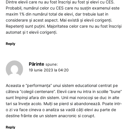
Dintre elevii care nu au fost înscriși au fost și elevi cu CES.
Probabil, numărul celor cu CES care nu susțin examenul este
maxim 1% din numărul total de elevi, dar trebuie luat in
considerare și acest aspect. Mai există și elevii corigenți.
Repetenți sunt puțini. Majoritatea celor care nu au fost înscriși
automat și t elevii corigenți.
Reply
Părinte
spune:
19 iunie 2023 la 04:20
Aceasta e “performanța” unui sistem educational centrat pe
câteva “colegii centenare”. Elevii care nu intra in scolile “bune”
sunt împinși afara din sistem. Unii mai norocoși se duc in alte
tari sa învețe acolo. Mulți se pierd si abandonează. Poate intr-
o zi va face cineva o analiza sa vadă câți elevi au parte de
destine frânte de un sistem anacronic si corupt.
Reply