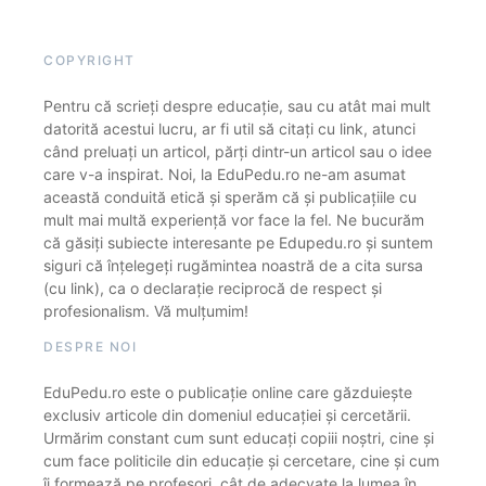
COPYRIGHT
Pentru că scrieți despre educație, sau cu atât mai mult
datorită acestui lucru, ar fi util să citați cu link, atunci
când preluați un articol, părți dintr-un articol sau o idee
care v-a inspirat. Noi, la EduPedu.ro ne-am asumat
această conduită etică și sperăm că și publicațiile cu
mult mai multă experiență vor face la fel. Ne bucurăm
că găsiți subiecte interesante pe Edupedu.ro și suntem
siguri că înțelegeți rugămintea noastră de a cita sursa
(cu link), ca o declarație reciprocă de respect și
profesionalism. Vă mulțumim!
DESPRE NOI
EduPedu.ro este o publicație online care găzduiește
exclusiv articole din domeniul educației și cercetării.
Urmărim constant cum sunt educați copiii noștri, cine și
cum face politicile din educație și cercetare, cine și cum
îi formează pe profesori, cât de adecvate la lumea în