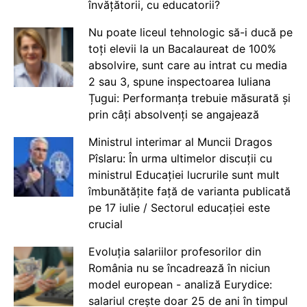
învățătorii, cu educatorii?
Nu poate liceul tehnologic să-i ducă pe
toți elevii la un Bacalaureat de 100%
absolvire, sunt care au intrat cu media
2 sau 3, spune inspectoarea Iuliana
Țugui: Performanța trebuie măsurată și
prin câți absolvenți se angajează
Ministrul interimar al Muncii Dragos
Pîslaru: În urma ultimelor discuții cu
ministrul Educației lucrurile sunt mult
îmbunătățite față de varianta publicată
pe 17 iulie / Sectorul educației este
crucial
Evoluția salariilor profesorilor din
România nu se încadrează în niciun
model european - analiză Eurydice:
salariul crește doar 25 de ani în timpul