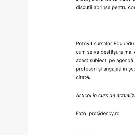
discuții aprinse pentru co
Potrivit surselor Edupedu.r
cum se va desfășura mai d
acest subiect, pe agendă e
profesori și angajați în șc
citate.
Articol în curs de actuali
Foto: presidency.ro