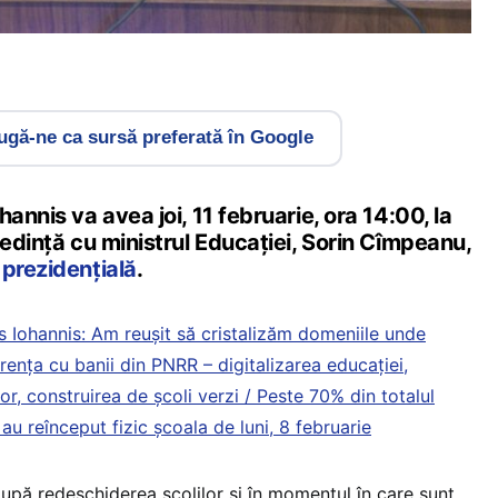
gă-ne ca sursă preferată în Google
annis va avea joi, 11 februarie, ora 14:00, la
ședință cu ministrul Educației, Sorin Cîmpeanu,
 prezidențială
.
 Iohannis: Am reușit să cristalizăm domeniile unde
ența cu banii din PNRR – digitalizarea educației,
r, construirea de școli verzi / Peste 70% din totalul
au reînceput fizic școala de luni, 8 februarie
 după redeschiderea școlilor și în momentul în care sunt