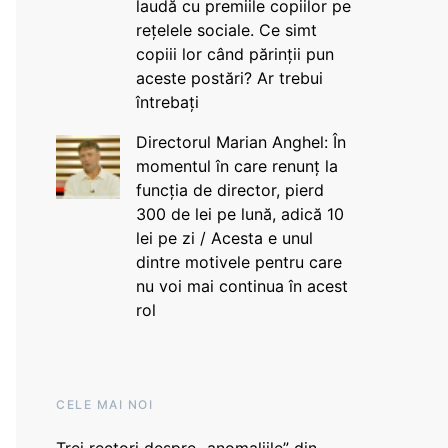
laudă cu premiile copiilor pe
rețelele sociale. Ce simt
copiii lor când părinții pun
aceste postări? Ar trebui
întrebați
Directorul Marian Anghel: În
momentul în care renunț la
funcția de director, pierd
300 de lei pe lună, adică 10
lei pe zi / Acesta e unul
dintre motivele pentru care
nu voi mai continua în acest
rol
CELE MAI NOI