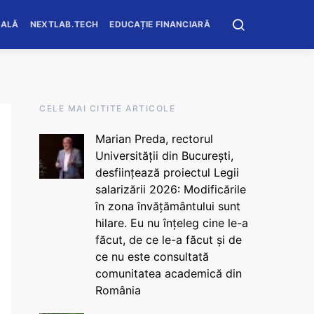
OALĂ
NEXTLAB.TECH
EDUCAȚIE FINANCIARĂ
CELE MAI CITITE ARTICOLE
Marian Preda, rectorul
Universității din București,
desființează proiectul Legii
salarizării 2026: Modificările
în zona învățământului sunt
hilare. Eu nu înțeleg cine le-a
făcut, de ce le-a făcut și de
ce nu este consultată
comunitatea academică din
România