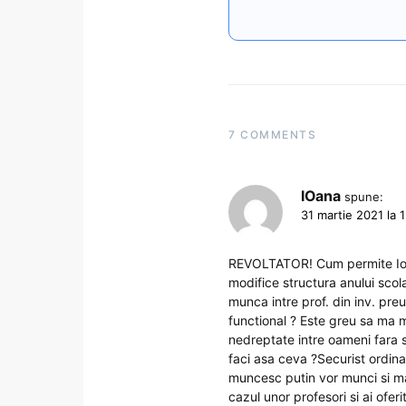
7 COMMENTS
IOana
spune:
31 martie 2021 la 
REVOLTATOR! Cum permite Ioh
modifice structura anului scol
munca intre prof. din inv. preun
functional ? Este greu sa ma m
nedreptate intre oameni fara 
faci asa ceva ?Securist ordina
muncesc putin vor munci si mai
cazul unor profesori si ai oferi