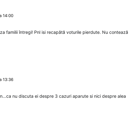
la 14:00
 familii întregi! Pnl isi recapătă voturile pierdute. Nu contează
la 13:36
un…ca nu discuta ei despre 3 cazuri aparute si nici despre alea