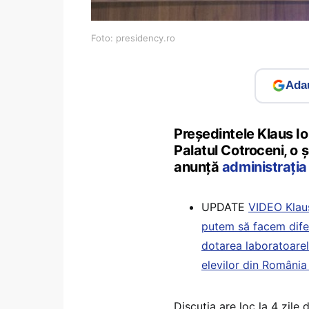
Foto: presidency.ro
Adau
Președintele Klaus Ioh
Palatul Cotroceni, o 
anunță
administrația
UPDATE
VIDEO Klaus
putem să facem difer
dotarea laboratoarelo
elevilor din România 
Discuția are loc la 4 zile