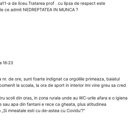
11-a de liceu.Tratarea prof . cu lipsa de respect este
 de ce admit NEDREPTATEA IN MUNCA ?
la 16:23
nr. de ore, sunt foarte indignat ca orgoliile primeaza, baiatul
enit la scoala, la ora de sport in interior imi vine greu sa cred
u scoli din oras, in zona rurala unde au WC-urile afara e o igiena
e sau apa din fantani e rece ca gheata, plus atitudinea
n „Si mneatale esti cu de-astea cu Covidu’?”