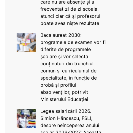
care nu are absențe și a
frecventat zi de zi școala,
atunci clar că și profesorul
poate avea niște rezultate
Bacalaureat 2030:
programele de examen vor fi
diferite de programele
școlare și vor selecta
conținuturi din trunchiul
comun și curriculumul de
specialitate, în funcție de
probă și profilul
absolvenților, potrivit
Ministerului Educației
Legea salarizării 2026.
Simion Hăncescu, FSLI,
despre neînceperea anului
școlar 2026-2027: Aceasta