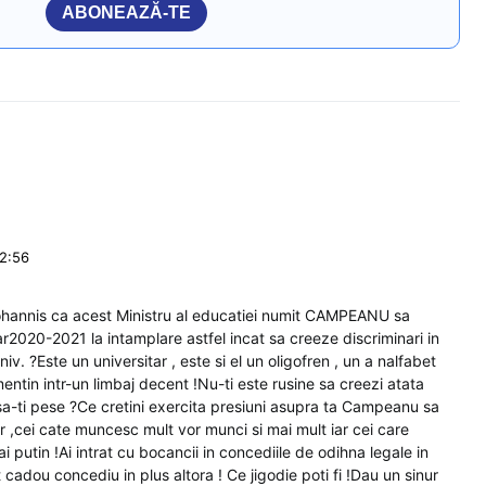
ABONEAZĂ-TE
12:56
annis ca acest Ministru al educatiei numit CAMPEANU sa
ar2020-2021 la intamplare astfel incat sa creeze discriminari in
iv. ?Este un universitar , este si el un oligofren , un a nalfabet
entin intr-un limbaj decent !Nu-ti este rusine sa creezi atata
sa-ti pese ?Ce cretini exercita presiuni asupra ta Campeanu sa
r ,cei cate muncesc mult vor munci si mai mult iar cei care
 putin !Ai intrat cu bocancii in concediile de odihna legale in
t cadou concediu in plus altora ! Ce jigodie poti fi !Dau un sinur