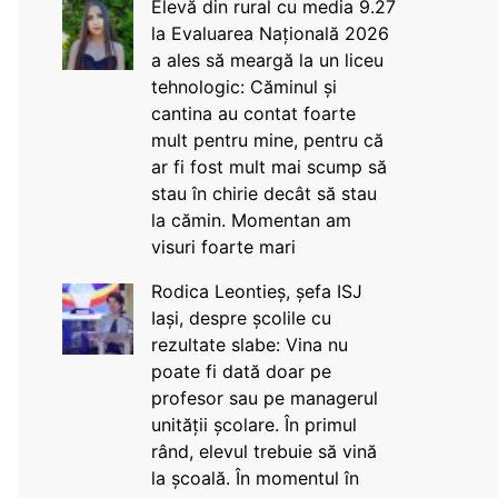
Elevă din rural cu media 9.27
la Evaluarea Națională 2026
a ales să meargă la un liceu
tehnologic: Căminul și
cantina au contat foarte
mult pentru mine, pentru că
ar fi fost mult mai scump să
stau în chirie decât să stau
la cămin. Momentan am
visuri foarte mari
Rodica Leontieș, șefa ISJ
Iași, despre școlile cu
rezultate slabe: Vina nu
poate fi dată doar pe
profesor sau pe managerul
unității școlare. În primul
rând, elevul trebuie să vină
la școală. În momentul în