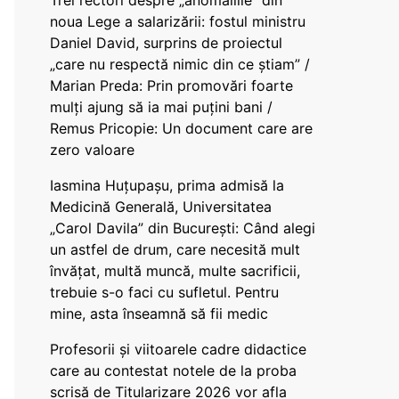
Trei rectori despre „anomaliile” din
noua Lege a salarizării: fostul ministru
Daniel David, surprins de proiectul
„care nu respectă nimic din ce știam” /
Marian Preda: Prin promovări foarte
mulți ajung să ia mai puțini bani /
Remus Pricopie: Un document care are
zero valoare
Iasmina Huțupașu, prima admisă la
Medicină Generală, Universitatea
„Carol Davila” din București: Când alegi
un astfel de drum, care necesită mult
învățat, multă muncă, multe sacrificii,
trebuie s-o faci cu sufletul. Pentru
mine, asta înseamnă să fii medic
Profesorii și viitoarele cadre didactice
care au contestat notele de la proba
scrisă de Titularizare 2026 vor afla