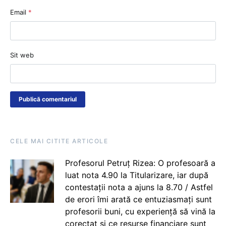
Email
*
Sit web
CELE MAI CITITE ARTICOLE
Profesorul Petruț Rizea: O profesoară a
luat nota 4.90 la Titularizare, iar după
contestații nota a ajuns la 8.70 / Astfel
de erori îmi arată ce entuziasmați sunt
profesorii buni, cu experiență să vină la
corectat și ce resurse financiare sunt