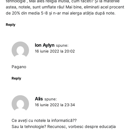
tehnologie , Mai ales religia inutilă, cum faceti? Și la materiile
astea, notele, sunt umflate rău! Mai bine, eliminati acel procent
de 20% din media 5-8 și n-ar mai alerga atâția după note.
Reply
Ion Aylyn
spune:
16 iunie 2022 la 20:02
Pagano
Reply
Alis
spune:
16 iunie 2022 la 23:34
Ce aveți cu notele la informatică??
Sau la tehnologie? Recunosc, vorbesc despre educația