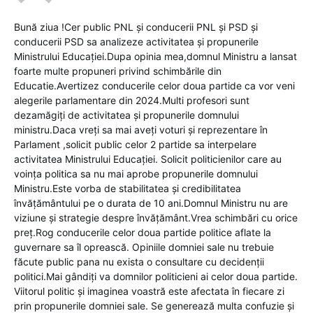
Bună ziua !Cer public PNL și conducerii PNL și PSD și
conducerii PSD sa analizeze activitatea și propunerile
Ministrului Educației.Dupa opinia mea,domnul Ministru a lansat
foarte multe propuneri privind schimbările din
Educatie.Avertizez conducerile celor doua partide ca vor veni
alegerile parlamentare din 2024.Multi profesori sunt
dezamăgiți de activitatea și propunerile domnului
ministru.Daca vreți sa mai aveți voturi și reprezentare în
Parlament ,solicit public celor 2 partide sa interpelare
activitatea Ministrului Educației. Solicit politicienilor care au
voința politica sa nu mai aprobe propunerile domnului
Ministru.Este vorba de stabilitatea și credibilitatea
învățământului pe o durata de 10 ani.Domnul Ministru nu are
viziune și strategie despre învățământ.Vrea schimbări cu orice
preț.Rog conducerile celor doua partide politice aflate la
guvernare sa îl oprească. Opiniile domniei sale nu trebuie
făcute public pana nu exista o consultare cu decidenții
politici.Mai gândiți va domnilor politicieni ai celor doua partide.
Viitorul politic și imaginea voastră este afectata în fiecare zi
prin propunerile domniei sale. Se generează multa confuzie și