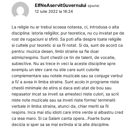
ElfNeAservitGuvernului
spune:
12 iulie 2022 la 16:24
La religie nu ar trebui scoasa notarea, ci, introdusa o alta
disciplina: istoria religiilor, pur teoretica, nu cu invatat pe de
rost de rugaciuni si sfinti. Sa poti afla despre toate religiile
si cultele pur teoretic si sa fii notat. Si da, sunt de acord ca
pentru: muzica desen, limbi straine sa fie doar
admis/respins. Sunt chestii ce tin de talent, de vocatie,
subiective. Nu as trece in veci la aceste discipline spre
exemplu un elev care nu stie care sunt culorile
complementare sau notele muzicale sau sa conjuge verbul
a fi/ a avea in limba straina. Sunt acolo in programe niste
chestii minimale de atins si daca esti atat de bou sau
nepasator incat sa inveti sa amesteci niste culori, sa scrii
niste note muzicale sau sa inveti niste forme/ terminatii
verbale in limba straina, atunci da, chiar meriti sa fii
respins. Inca mai stiu idioti care intre verde si albastru cred
ca iese maro. Si ca Salam canta opera…Foarte buna
decizia si sper sa se mai extinda si la alte discipline.