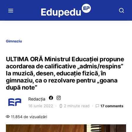
Gimnaziu
ULTIMA ORĂ Ministrul Educației propune
acordarea de calificative „admis/respins”
la muzică, desen, educație fizică, în
gimnaziu, ca o rezolvare pentru „goana
după note”
Redacția
16 iunie 2022
2 minute read
17 comments
11.854 de vizualizări