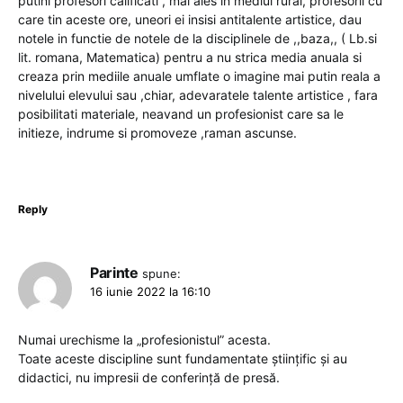
putini profesori calificati , mai ales in mediul rural, profesorii cu
care tin aceste ore, uneori ei insisi antitalente artistice, dau
notele in functie de notele de la disciplinele de ,,baza,, ( Lb.si
lit. romana, Matematica) pentru a nu strica media anuala si
creaza prin mediile anuale umflate o imagine mai putin reala a
nivelului elevului sau ,chiar, adevaratele talente artistice , fara
posibilitati materiale, neavand un profesionist care sa le
initieze, indrume si promoveze ,raman ascunse.
Reply
Parinte
spune:
16 iunie 2022 la 16:10
Numai urechisme la „profesionistul” acesta.
Toate aceste discipline sunt fundamentate științific și au
didactici, nu impresii de conferință de presă.