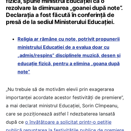
fizică, spune ministrul Educației ca o
rezolvare la diminuarea „goanei după note”.
Declarația a fost făcută în conferință de
presă de la sediul Ministerului Educației.
Religia ar rămâne cu note, potrivit propunerii
ministrului Educației de a evalua doar cu
„admis/respins” disciplinele muzică, desen și
educație fizică, pentru a elimina „goana după
note”
„Nu trebuie să de motivăm elevii prin exagerarea
importanței acordate acestor festivități de premiere”,
a mai declarat ministrul Educației, Sorin Cîmpeanu,
care se poziționează astfel î ndezbaterea lansată
după ce
o învățătoare a solicitat printr-o petiție
publică renunțarea la festivitățile publice de premiere