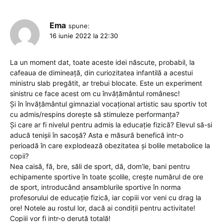
Ema
spune:
16 iunie 2022 la 22:30
La un moment dat, toate aceste idei născute, probabil, la
cafeaua de dimineață, din curiozitatea infantilă a acestui
ministru slab pregătit, ar trebui blocate. Este un experiment
sinistru ce face acest om cu învățământul românesc!
Și în învățământul gimnazial vocațional artistic sau sportiv tot
cu admis/respins dorește să stimuleze performanța?
Și care ar fi nivelul pentru admis la educație fizică? Elevul să-si
aducă tenișii în sacoșă? Asta e măsură benefică intr-o
perioadă în care explodează obezitatea și bolile metabolice la
copii?
Nea caisă, fă, bre, săli de sport, dă, dom’le, bani pentru
echipamente sportive în toate școlile, crește numărul de ore
de sport, introducând ansamblurile sportive în norma
profesorului de educație fizică, iar copiii vor veni cu drag la
ore! Notele au rostul lor, dacă ai condiții pentru activitate!
Copiii vor fi intr-o derută totală!