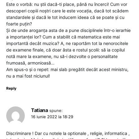
Este o vorbă: nu știi dacă-ti place, până nu încerci! Cum vor
descoperi copiii noștri care le este vocația, dacă tot scădem
standardele și dacă le tot inducem ideea că se poate și cu
foarte puțin?
Și de unde aroganța asta de a pune disciplinele într-o ierarhie
a importanței lor? Cum a stabilit că matematica este mai
importantă decât muzica? A, ne raportăm tot la nenorocitele
de examene finale, că doar ăsta e rostul școlii: să ia copilul
notă mare la examene, nu să-i dezvolte o personalitate
frumoasă, armonioasă…
Am spus-o și o repet: mai slab pregătit decât acest ministru,
nu a mai fost niciunul!
Reply
Tatiana
spune:
16 iunie 2022 la 18:29
Discriminare ! Dar cu notele la optionale , religie, informatica ,