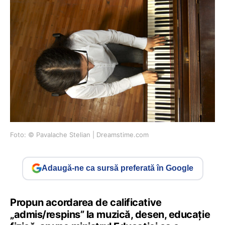
Foto: © Pavalache Stelian | Dreamstime.com
Adaugă-ne ca sursă preferată în Google
Propun acordarea de calificative
„admis/respins” la muzică, desen, educație