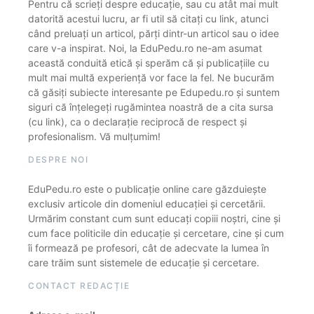
Pentru că scrieți despre educație, sau cu atât mai mult
datorită acestui lucru, ar fi util să citați cu link, atunci
când preluați un articol, părți dintr-un articol sau o idee
care v-a inspirat. Noi, la EduPedu.ro ne-am asumat
această conduită etică și sperăm că și publicațiile cu
mult mai multă experiență vor face la fel. Ne bucurăm
că găsiți subiecte interesante pe Edupedu.ro și suntem
siguri că înțelegeți rugămintea noastră de a cita sursa
(cu link), ca o declarație reciprocă de respect și
profesionalism. Vă mulțumim!
DESPRE NOI
EduPedu.ro este o publicație online care găzduiește
exclusiv articole din domeniul educației și cercetării.
Urmărim constant cum sunt educați copiii noștri, cine și
cum face politicile din educație și cercetare, cine și cum
îi formează pe profesori, cât de adecvate la lumea în
care trăim sunt sistemele de educație și cercetare.
CONTACT REDACȚIE