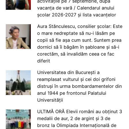
activitățile pe 7 septembrie, după
vacanța de vară / Calendarul anului
școlar 2026-2027 și lista vacanțelor
Aura Stănculescu, consilier școlar: Este
o mare nedreptate să nu-i lăsăm pe
copii să fie așa cum sunt. Suntem prea
dornici să îi băgăm în șabloane și să-i
corectăm, să invalidăm ceea ce fac
diferit
Universitatea din București a
reamplasat vulturul și cei doi grifoni
distruși în urma bombardamentelor din
anul 1944 pe frontonul Palatului
Universității
ULTIMĂ ORĂ Elevii români au obținut 3
medalii de aur, 2 de argint și 3 de
bronz la Olimpiada Internațională de