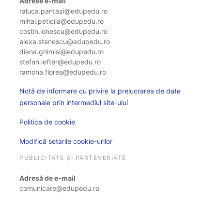
Adrese e-mail
raluca.pantazi@edupedu.ro
mihai.peticila@edupedu.ro
costin.ionescu@edupedu.ro
alexa.stanescu@edupedu.ro
diana.ghimisi@edupedu.ro
stefan.lefter@edupedu.ro
ramona.florea@edupedu.ro
Notă de informare cu privire la prelucrarea de date
personale prin intermediul site-ului
Politica de cookie
Modifică setarile cookie-urilor
PUBLICITATE ȘI PARTENERIATE
Adresă de e-mail
comunicare@edupedu.ro