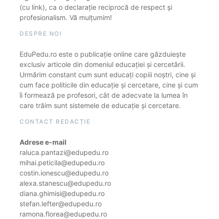
(cu link), ca o declarație reciprocă de respect și
profesionalism. Vă mulțumim!
DESPRE NOI
EduPedu.ro este o publicație online care găzduiește
exclusiv articole din domeniul educației și cercetării.
Urmărim constant cum sunt educați copiii noștri, cine și
cum face politicile din educație și cercetare, cine și cum
îi formează pe profesori, cât de adecvate la lumea în
care trăim sunt sistemele de educație și cercetare.
CONTACT REDACȚIE
Adrese e-mail
raluca.pantazi@edupedu.ro
mihai.peticila@edupedu.ro
costin.ionescu@edupedu.ro
alexa.stanescu@edupedu.ro
diana.ghimisi@edupedu.ro
stefan.lefter@edupedu.ro
ramona.florea@edupedu.ro