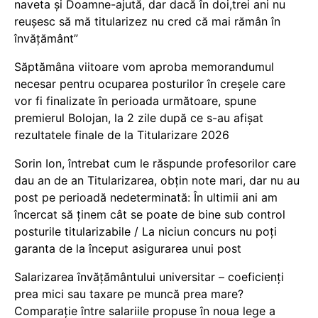
naveta și Doamne-ajută, dar dacă în doi,trei ani nu
reușesc să mă titularizez nu cred că mai rămân în
învățământ”
Săptămâna viitoare vom aproba memorandumul
necesar pentru ocuparea posturilor în creșele care
vor fi finalizate în perioada următoare, spune
premierul Bolojan, la 2 zile după ce s-au afișat
rezultatele finale de la Titularizare 2026
Sorin Ion, întrebat cum le răspunde profesorilor care
dau an de an Titularizarea, obțin note mari, dar nu au
post pe perioadă nedeterminată: În ultimii ani am
încercat să ținem cât se poate de bine sub control
posturile titularizabile / La niciun concurs nu poți
garanta de la început asigurarea unui post
Salarizarea învățământului universitar – coeficienți
prea mici sau taxare pe muncă prea mare?
Comparație între salariile propuse în noua lege a