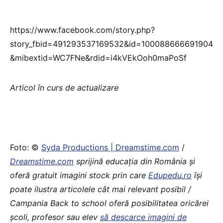
https://www.facebook.com/story.php?
story_fbid=491293537169532&id=100088666691904
&mibextid=WC7FNe&rdid=i4kVEkOoh0maPoSf
Articol în curs de actualizare
Foto: ©
Syda Productions | Dreamstime.com
/
Dreamstime.com
sprijină educaţia din România şi
oferă gratuit imagini stock prin care
Edupedu.ro
îşi
poate ilustra articolele cât mai relevant posibil /
Campania Back to school oferă posibilitatea oricărei
școli, profesor sau elev
să descarce imagini de