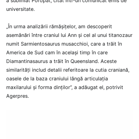
a subliniat Poropat, citat într-un comunicat emis de
universitate.
„În urma analizării rămăşiţelor, am descoperit
asemănări între craniul lui Ann şi cel al unui titanozaur
numit Sarmientosaurus musacchioi, care a trăit în
America de Sud cam în acelaşi timp în care
Diamantinasaurus a trăit în Queensland. Aceste
similarităţi includ detalii referitoare la cutia craniană,
oasele de la baza craniului lângă articulaţia
maxilarului şi forma dinţilor”, a adăugat el, potrivit
Agerpres.