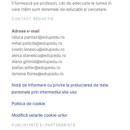
îi formează pe profesori, cât de adecvate la lumea în
care trăim sunt sistemele de educație și cercetare.
CONTACT REDACȚIE
Adrese e-mail
raluca.pantazi@edupedu.ro
mihai.peticila@edupedu.ro
costin.ionescu@edupedu.ro
alexa.stanescu@edupedu.ro
diana.ghimisi@edupedu.ro
stefan.lefter@edupedu.ro
ramona.florea@edupedu.ro
Notă de informare cu privire la prelucrarea de date
personale prin intermediul site-ului
Politica de cookie
Modifică setarile cookie-urilor
PUBLICITATE ȘI PARTENERIATE