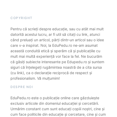
COPYRIGHT
Pentru că scrieți despre educație, sau cu atât mai mult
datorită acestui lucru, ar fi util să citați cu link, atunci
când preluați un articol, părți dintr-un articol sau o idee
care v-a inspirat. Noi, la EduPedu.ro ne-am asumat
această conduită etică și sperăm că și publicațiile cu
mult mai multă experiență vor face la fel. Ne bucurăm
că găsiți subiecte interesante pe Edupedu.ro și suntem
siguri că înțelegeți rugămintea noastră de a cita sursa
(cu link), ca o declarație reciprocă de respect și
profesionalism. Vă mulțumim!
DESPRE NOI
EduPedu.ro este o publicație online care găzduiește
exclusiv articole din domeniul educației și cercetării.
Urmărim constant cum sunt educați copiii noștri, cine și
cum face politicile din educație și cercetare, cine și cum