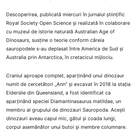
Descoperirea, publicată miercuri în jurnalul ştiinţific
Royal Society Open Science şi realizată în colaborare
cu muzeul de istorie naturală Australian Age of
Dinosaurs, susţine o teorie conform căreia
sauropodele s-au deplasat între America de Sud şi
Australia prin Antarctica, în cretacicul mijlociu.
Craniul aproape complet, aparţinând unui dinozaur
numit de cercetători „Ann” şi excavat în 2018 la staţia
Elderslie din Queensland, a fost identificat ca
aparţinând speciei Diamantinasaurus matildae, un
membru al grupului de dinozauri Sauropoda. Aceşti
dinozauri aveau capul mic, gâtul şi coada lungi,
corpul asemănător unui butoi şi membre columnare.