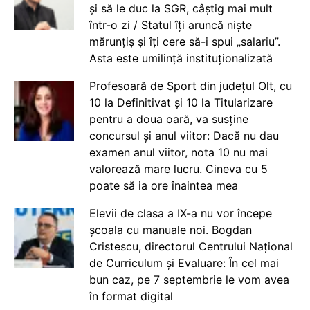
și să le duc la SGR, câștig mai mult
într-o zi / Statul îți aruncă niște
mărunțiș și îți cere să-i spui „salariu”.
Asta este umilință instituționalizată
Profesoară de Sport din județul Olt, cu
10 la Definitivat și 10 la Titularizare
pentru a doua oară, va susține
concursul și anul viitor: Dacă nu dau
examen anul viitor, nota 10 nu mai
valorează mare lucru. Cineva cu 5
poate să ia ore înaintea mea
Elevii de clasa a IX-a nu vor începe
școala cu manuale noi. Bogdan
Cristescu, directorul Centrului Național
de Curriculum și Evaluare: În cel mai
bun caz, pe 7 septembrie le vom avea
în format digital