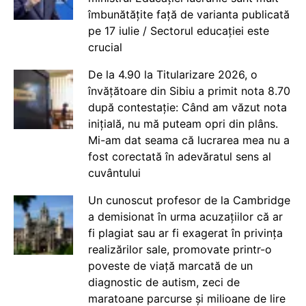
îmbunătățite față de varianta publicată
pe 17 iulie / Sectorul educației este
crucial
De la 4.90 la Titularizare 2026, o
învățătoare din Sibiu a primit nota 8.70
după contestație: Când am văzut nota
inițială, nu mă puteam opri din plâns.
Mi-am dat seama că lucrarea mea nu a
fost corectată în adevăratul sens al
cuvântului
Un cunoscut profesor de la Cambridge
a demisionat în urma acuzațiilor că ar
fi plagiat sau ar fi exagerat în privința
realizărilor sale, promovate printr-o
poveste de viață marcată de un
diagnostic de autism, zeci de
maratoane parcurse și milioane de lire