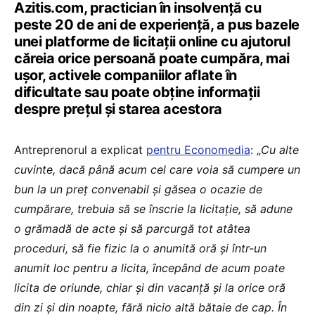
Azitis.com, practician în insolvență cu
peste 20 de ani de experiență, a pus bazele
unei platforme de licitații online cu ajutorul
căreia orice persoană poate cumpăra, mai
ușor, activele companiilor aflate în
dificultate sau poate obține informații
despre prețul și starea acestora
Antreprenorul a explicat
pentru Economedia
: „
Cu alte
cuvinte, dacă până acum cel care voia să cumpere un
bun la un preț convenabil și găsea o ocazie de
cumpărare, trebuia să se înscrie la licitație, să adune
o grămadă de acte și să parcurgă tot atâtea
proceduri, să fie fizic la o anumită oră și într-un
anumit loc pentru a licita, începând de acum poate
licita de oriunde, chiar și din vacanță și la orice oră
din zi și din noapte, fără nicio altă bătaie de cap. În