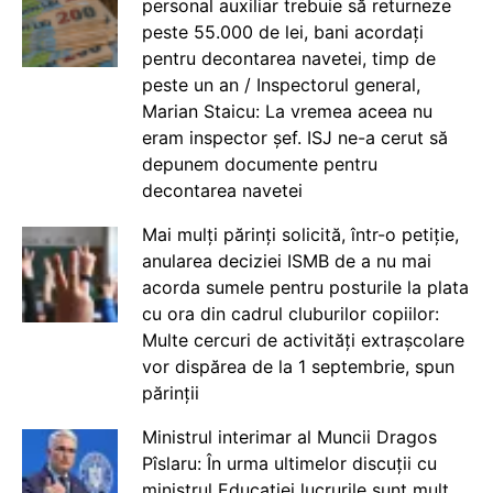
personal auxiliar trebuie să returneze
peste 55.000 de lei, bani acordați
pentru decontarea navetei, timp de
peste un an / Inspectorul general,
Marian Staicu: La vremea aceea nu
eram inspector șef. ISJ ne-a cerut să
depunem documente pentru
decontarea navetei
Mai mulți părinți solicită, într-o petiție,
anularea deciziei ISMB de a nu mai
acorda sumele pentru posturile la plata
cu ora din cadrul cluburilor copiilor:
Multe cercuri de activități extrașcolare
vor dispărea de la 1 septembrie, spun
părinții
Ministrul interimar al Muncii Dragos
Pîslaru: În urma ultimelor discuții cu
ministrul Educației lucrurile sunt mult