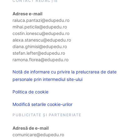
CONTACT REDACȚIE
Adrese e-mail
raluca.pantazi@edupedu.ro
mihai.peticila@edupedu.ro
costin.ionescu@edupedu.ro
alexa.stanescu@edupedu.ro
diana.ghimisi@edupedu.ro
stefan.lefter@edupedu.ro
ramona.florea@edupedu.ro
Notă de informare cu privire la prelucrarea de date
personale prin intermediul site-ului
Politica de cookie
Modifică setarile cookie-urilor
PUBLICITATE ȘI PARTENERIATE
Adresă de e-mail
comunicare@edupedu.ro