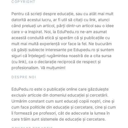
COPYRIGHT
Pentru că scrieți despre educație, sau cu atât mai mult
datorită acestui lucru, ar fi util să citați cu link, atunci
când preluați un articol, părți dintr-un articol sau o idee
care v-a inspirat. Noi, la EduPedu.ro ne-am asumat
această conduită etică și sperăm că și publicațiile cu
mult mai multă experiență vor face la fel. Ne bucurăm
că găsiți subiecte interesante pe Edupedu.ro și suntem
siguri că înțelegeți rugămintea noastră de a cita sursa
(cu link), ca o declarație reciprocă de respect și
profesionalism. Vă mulțumim!
DESPRE NOI
EduPedu.ro este o publicație online care găzduiește
exclusiv articole din domeniul educației și cercetării.
Urmărim constant cum sunt educați copiii noștri, cine și
cum face politicile din educație și cercetare, cine și cum
îi formează pe profesori, cât de adecvate la lumea în
care trăim sunt sistemele de educație și cercetare.