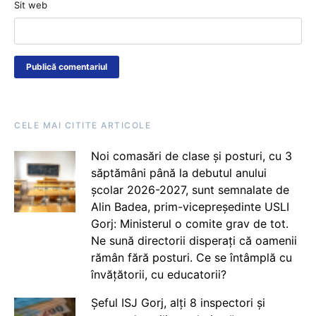
Sit web
CELE MAI CITITE ARTICOLE
Noi comasări de clase și posturi, cu 3
săptămâni până la debutul anului
școlar 2026-2027, sunt semnalate de
Alin Badea, prim-vicepreședinte USLI
Gorj: Ministerul o comite grav de tot.
Ne sună directorii disperați că oamenii
rămân fără posturi. Ce se întâmplă cu
învățătorii, cu educatorii?
Șeful ISJ Gorj, alți 8 inspectori și