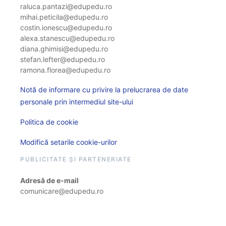
raluca.pantazi@edupedu.ro
mihai.peticila@edupedu.ro
costin.ionescu@edupedu.ro
alexa.stanescu@edupedu.ro
diana.ghimisi@edupedu.ro
stefan.lefter@edupedu.ro
ramona.florea@edupedu.ro
Notă de informare cu privire la prelucrarea de date
personale prin intermediul site-ului
Politica de cookie
Modifică setarile cookie-urilor
PUBLICITATE ȘI PARTENERIATE
Adresă de e-mail
comunicare@edupedu.ro