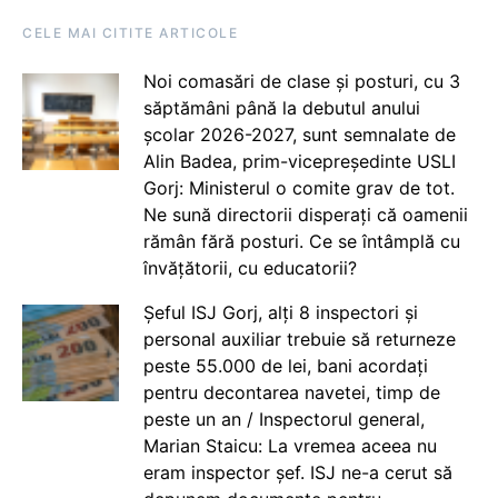
CELE MAI CITITE ARTICOLE
Noi comasări de clase și posturi, cu 3
săptămâni până la debutul anului
școlar 2026-2027, sunt semnalate de
Alin Badea, prim-vicepreședinte USLI
Gorj: Ministerul o comite grav de tot.
Ne sună directorii disperați că oamenii
rămân fără posturi. Ce se întâmplă cu
învățătorii, cu educatorii?
Șeful ISJ Gorj, alți 8 inspectori și
personal auxiliar trebuie să returneze
peste 55.000 de lei, bani acordați
pentru decontarea navetei, timp de
peste un an / Inspectorul general,
Marian Staicu: La vremea aceea nu
eram inspector șef. ISJ ne-a cerut să