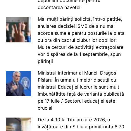
depunem documente pentru
decontarea navetei
Mai mulți părinți solicită, într-o petiție,
anularea deciziei ISMB de a nu mai
acorda sumele pentru posturile la plata
cu ora din cadrul cluburilor copiilor:
Multe cercuri de activități extrașcolare
vor dispărea de la 1 septembrie, spun
părinții
Ministrul interimar al Muncii Dragos
Pîslaru: În urma ultimelor discuții cu
ministrul Educației lucrurile sunt mult
îmbunătățite față de varianta publicată
pe 17 iulie / Sectorul educației este
crucial
De la 4.90 la Titularizare 2026, o
învățătoare din Sibiu a primit nota 8.70