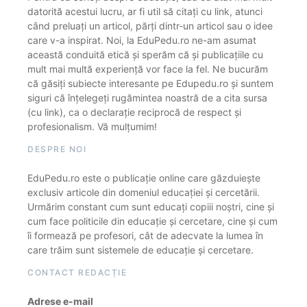
datorită acestui lucru, ar fi util să citați cu link, atunci
când preluați un articol, părți dintr-un articol sau o idee
care v-a inspirat. Noi, la EduPedu.ro ne-am asumat
această conduită etică și sperăm că și publicațiile cu
mult mai multă experiență vor face la fel. Ne bucurăm
că găsiți subiecte interesante pe Edupedu.ro și suntem
siguri că înțelegeți rugămintea noastră de a cita sursa
(cu link), ca o declarație reciprocă de respect și
profesionalism. Vă mulțumim!
DESPRE NOI
EduPedu.ro este o publicație online care găzduiește
exclusiv articole din domeniul educației și cercetării.
Urmărim constant cum sunt educați copiii noștri, cine și
cum face politicile din educație și cercetare, cine și cum
îi formează pe profesori, cât de adecvate la lumea în
care trăim sunt sistemele de educație și cercetare.
CONTACT REDACȚIE
Adrese e-mail