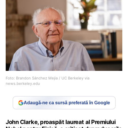
Foto: Brandon Sánchez Mejia / UC Berkeley via
news.berkeley.edu
Adaugă-ne ca sursă preferată în Google
John Clarke, proaspăt laureat al Premiului