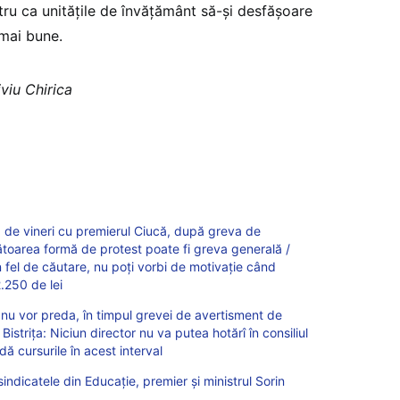
ru ca unităţile de învăţământ să-şi desfăşoare
 mai bune.
viu Chirica
a de vineri cu premierul Ciucă, după greva de
ătoarea formă de protest poate fi greva generală /
 fel de căutare, nu poți vorbi de motivație când
2.250 de lei
r nu vor preda, în timpul grevei de avertisment de
Bistrița: Niciun director nu va putea hotărî în consiliul
ă cursurile în acest interval
sindicatele din Educație, premier și ministrul Sorin