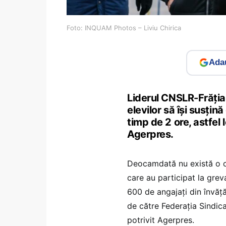
Foto: INQUAM Photos – Liviu Chirica
Adau
Liderul CNSLR-Frăţia
elevilor să îşi susţi
timp de 2 ore, astfel l
Agerpres.
Deocamdată nu există o cen
care au participat la grev
600 de angajaţi din învăţ
de către Federaţia Sindica
potrivit Agerpres.