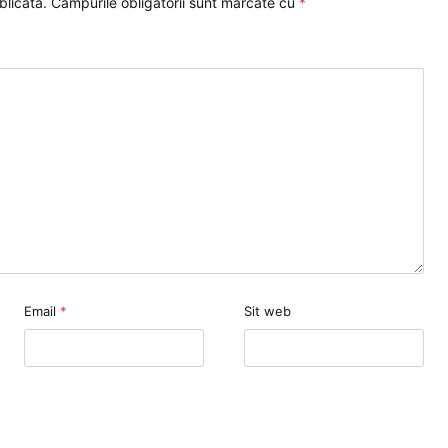
blicată.
Câmpurile obligatorii sunt marcate cu
*
Email
*
Sit web