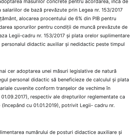
adoptarea măsurilor concrete pentru acordarea, încă de
a salariilor de bază prevăzute prin Legea nr. 153/2017
ăţământ, alocarea procentului de 6% din PIB pentru
rdarea sporurilor pentru condiţii de muncă prevăzute de
za Legii-cadru nr. 153/2017 şi plata orelor suplimentare
personalul didactic auxiliar şi nedidactic peste timpul
ai cer adoptarea unei măsuri legislative de natură
regul personal didactic să beneficieze de calculul şi plata
lariale cuvenite conform tranşelor de vechime în
 01.09.2017), respectiv ale drepturilor reglementate ca
e (începând cu 01.01.2019), potrivit Legii- cadru nr.
uplimentarea numărului de posturi didactice auxiliare şi