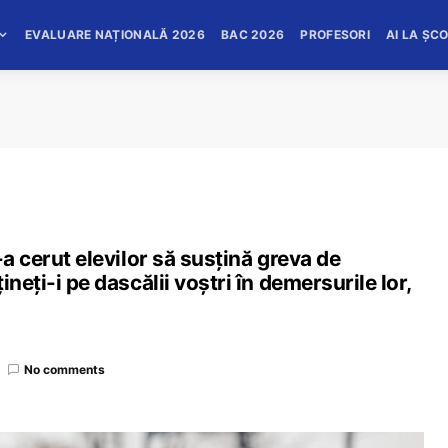
EVALUARE NAȚIONALĂ 2026
BAC 2026
PROFESORI
AI LA ȘC
-a cerut elevilor să susțină greva de
neți-i pe dascălii voștri în demersurile lor,
No comments