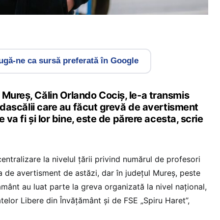
gă-ne ca sursă preferată în Google
 Mureş, Călin Orlando Cociş, le-a transmis
nă dascălii care au făcut grevă de avertisment
e va fi şi lor bine, este de părere acesta, scrie
tralizare la nivelul țării privind numărul de profesori
a de avertisment de astăzi, dar în județul Mureș, peste
ământ au luat parte la greva
organizată la nivel naţional,
telor Libere din Învăţământ şi de FSE „Spiru Haret”,