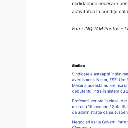
nedidactice necesare pent
activitatea în condiţii cât
Foto: INQUAM Photos – Li
Similare
Sindicatele așteaptă întâlnire
avertisment. Nistor, FSE: Urm
Meseria aceasta nu are nici un
debutantul intră în sistem cu 
Profesorii vor sta în clase, da
miercuri 19 ianuarie / Șefa ISJ 
de administrație că se suspend
Negocieri azi la Guvern, între 
Cîmpeanu