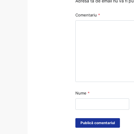
Adresa ta de email nu va fi pu
Comentariu
*
Nume
*