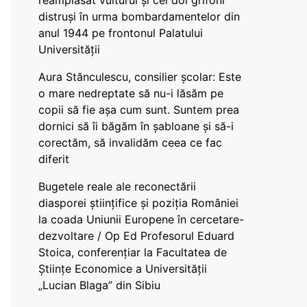
reamplasat vulturul și cei doi grifoni
distruși în urma bombardamentelor din
anul 1944 pe frontonul Palatului
Universității
Aura Stănculescu, consilier școlar: Este
o mare nedreptate să nu-i lăsăm pe
copii să fie așa cum sunt. Suntem prea
dornici să îi băgăm în șabloane și să-i
corectăm, să invalidăm ceea ce fac
diferit
Bugetele reale ale reconectării
diasporei științifice și poziția României
la coada Uniunii Europene în cercetare-
dezvoltare / Op Ed Profesorul Eduard
Stoica, conferențiar la Facultatea de
Științe Economice a Universității
„Lucian Blaga” din Sibiu