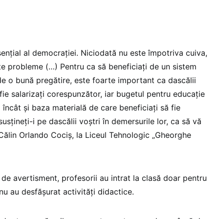
enţial al democraţiei. Niciodată nu este împotriva cuiva,
te probleme (…) Pentru ca să beneficiaţi de un sistem
e o bună pregătire, este foarte important ca dascălii
 fie salarizaţi corespunzător, iar bugetul pentru educaţie
el încât şi baza materială de care beneficiaţi să fie
sţineţi-i pe dascălii voştri în demersurile lor, ca să vă
 Călin Orlando Cociş, la Liceul Tehnologic „Gheorghe
de avertisment, profesorii au intrat la clasă doar pentru
nu au desfăşurat activităţi didactice.