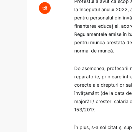
Protestul a avut ca scop 
la începutul anului 2022, 
pentru personalul din înv
finanţarea educaţiei, aco
Regulamentele emise în ba
pentru munca prestată de 
normal de muncă.
De asemenea, profesorii m
reparatorie, prin care înt
corecte ale drepturilor sa
învăţământ (de la data de
majorări/ creşteri salarial
153/2017.
În plus, s-a solicitat şi s