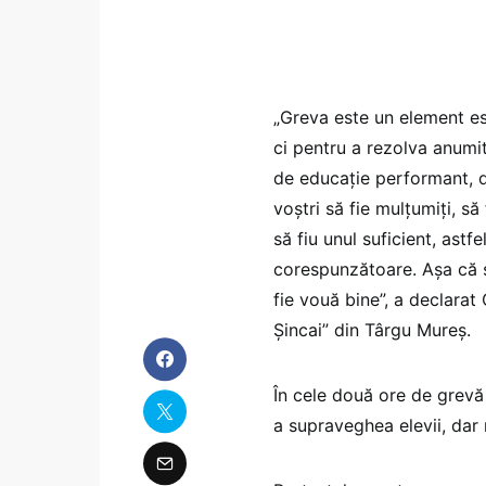
„Greva este un element es
ci pentru a rezolva anumi
de educaţie performant, d
voştri să fie mulţumiţi, să
să fiu unul suficient, astf
corespunzătoare. Aşa că su
fie vouă bine”, a declarat
Şincai” din Târgu Mureş.
În cele două ore de grevă 
a supraveghea elevii, dar 