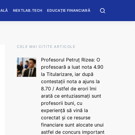
OALĂ
NEXTLAB.TECH
EDUCAȚIE FINANCIARĂ
CELE MAI CITITE ARTICOLE
Profesorul Petruț Rizea: O
profesoară a luat nota 4.90
la Titularizare, iar după
contestații nota a ajuns la
8.70 / Astfel de erori îmi
arată ce entuziasmați sunt
profesorii buni, cu
experiență să vină la
corectat și ce resurse
financiare sunt alocate unui
astfel de concurs important