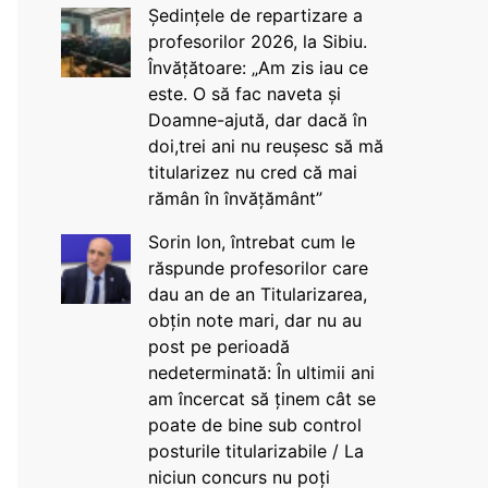
Ședințele de repartizare a
profesorilor 2026, la Sibiu.
Învățătoare: „Am zis iau ce
este. O să fac naveta și
Doamne-ajută, dar dacă în
doi,trei ani nu reușesc să mă
titularizez nu cred că mai
rămân în învățământ”
Sorin Ion, întrebat cum le
răspunde profesorilor care
dau an de an Titularizarea,
obțin note mari, dar nu au
post pe perioadă
nedeterminată: În ultimii ani
am încercat să ținem cât se
poate de bine sub control
posturile titularizabile / La
niciun concurs nu poți