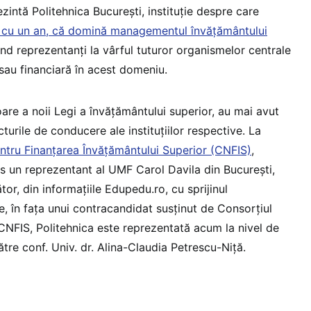
intă Politehnica București, instituție despre care
ă cu un an, că domină managementul învățământului
ând reprezentanți la vârful tuturor organismelor centrale
sau financiară în acest domeniu.
oare a noii Legi a învățământului superior, au mai avut
cturile de conducere ale instituțiilor respective. La
entru Finanțarea Învățământului Superior (CNFIS)
,
es un reprezentant al UMF Carol Davila din București,
ător, din informațiile Edupedu.ro, cu sprijinul
ce, în fața unui contracandidat susținut de Consorțiul
a CNFIS, Politehnica este reprezentată acum la nivel de
tre conf. Univ. dr. Alina-Claudia Petrescu-Niță.