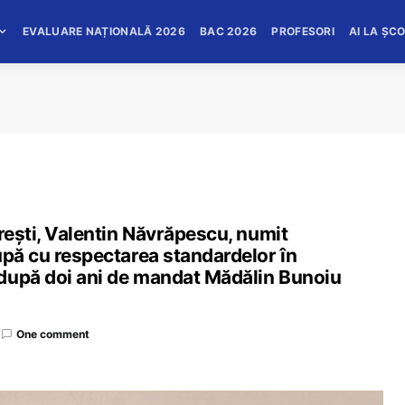
EVALUARE NAȚIONALĂ 2026
BAC 2026
PROFESORI
AI LA ȘC
urești, Valentin Năvrăpescu, numit
upă cu respectarea standardelor în
 după doi ani de mandat Mădălin Bunoiu
One comment