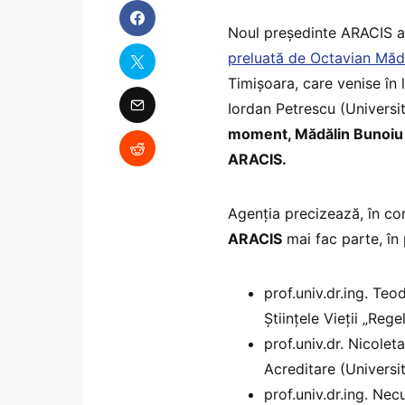
Noul președinte ARACIS a
preluată de Octavian Măd
Timișoara, care venise în l
Iordan Petrescu (Universi
moment, Mădălin Bunoiu n
ARACIS.
Agenția precizează, în co
ARACIS
mai fac parte, în 
prof.univ.dr.ing. Te
Științele Vieții „Rege
prof.univ.dr. Nicol
Acreditare (Universi
prof.univ.dr.ing. Ne