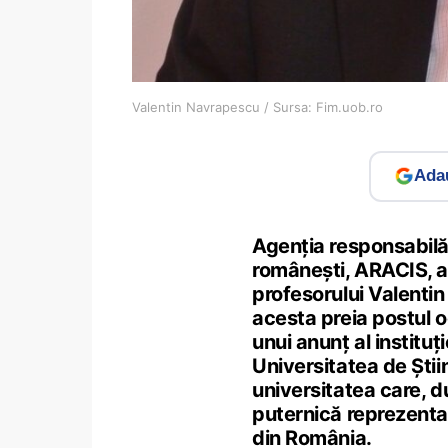
Valentin Navrapescu / Sursa: Fim.uob.ro
Adau
Agenția responsabilă 
românești, ARACIS, a
profesorului Valenti
acesta preia postul oc
unui anunț al institu
Universitatea de Știi
universitatea care, 
puternică reprezenta
din România.