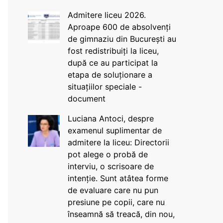
Admitere liceu 2026.
Aproape 600 de absolvenți
de gimnaziu din București au
fost redistribuiți la liceu,
după ce au participat la
etapa de soluționare a
situațiilor speciale -
document
Luciana Antoci, despre
examenul suplimentar de
admitere la liceu: Directorii
pot alege o probă de
interviu, o scrisoare de
intenție. Sunt atâtea forme
de evaluare care nu pun
presiune pe copii, care nu
înseamnă să treacă, din nou,