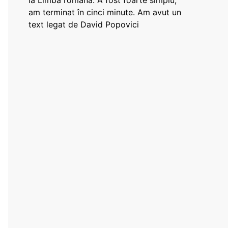
la Limba română: A fost foarte simplu,
am terminat în cinci minute. Am avut un
text legat de David Popovici