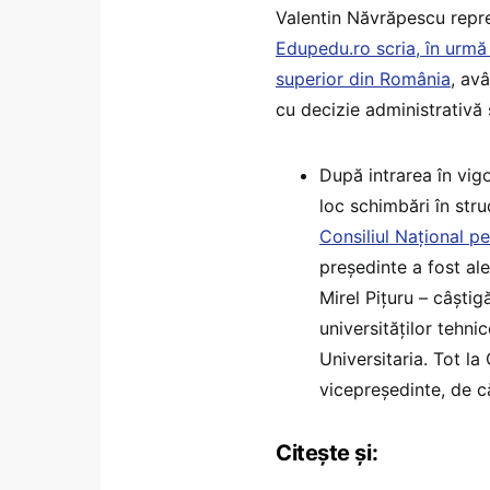
Valentin Năvrăpescu reprez
Edupedu.ro scria, în urm
superior din România
, av
cu decizie administrativă 
După intrarea în vig
loc schimbări în stru
Consiliul Național p
președinte a fost al
Mirel Pițuru – câștig
universităților tehni
Universitaria. Tot l
vicepreședinte, de că
Citește și: