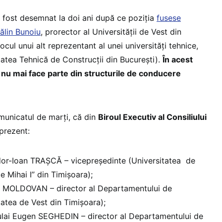
 fost desemnat la doi ani după ce poziția
fusese
ălin Bunoiu
, prorector al Universității de Vest din
ocul unui alt reprezentant al unei universități tehnice,
tatea Tehnică de Construcții din București).
În acest
u mai face parte din structurile de conducere
municatul de marți, că din
Biroul Executiv al Consiliului
prezent:
odor-Ioan TRAȘCĂ – vicepreședinte (Universitatea de
le Mihai I” din Timișoara);
eta MOLDOVAN – director al Departamentului de
tatea de Vest din Timișoara);
culai Eugen SEGHEDIN – director al Departamentului de