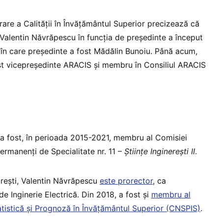
re a Calității în Învățământul Superior precizează că
 Valentin Năvrăpescu în funcția de președinte a început
i în care președinte a fost Mădălin Bunoiu. Până acum,
st vicepreședinte ARACIS și membru în Consiliul ARACIS
 el a fost, în perioada 2015-2021, membru al Comisiei
rmanenți de Specialitate nr. 11 –
Științe Inginerești II
.
rești, Valentin Năvrăpescu
este prorector
, ca
de Inginerie Electrică. Din 2018, a fost și
membru al
tatistică și Prognoză în Învățământul Superior (CNSPIS)
.