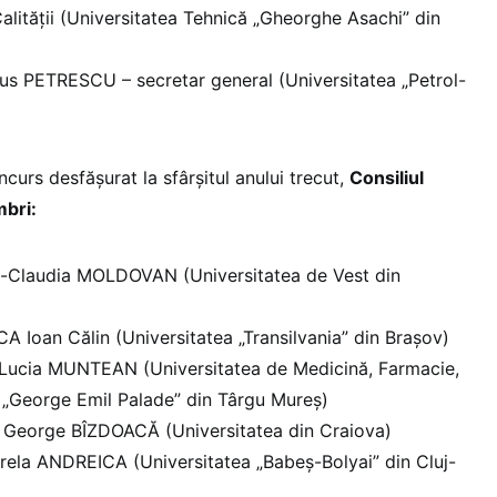
alității (Universitatea Tehnică „Gheorghe Asachi” din
rius PETRESCU – secretar general (Universitatea „Petrol-
curs desfășurat la sfârșitul anului trecut,
Consiliul
bri:
eta-Claudia MOLDOVAN (Universitatea de Vest din
ȘCA Ioan Călin (Universitatea „Transilvania” din Brașov)
la Lucia MUNTEAN (Universitatea de Medicină, Farmacie,
e „George Emil Palade” din Târgu Mureș)
cu George BÎZDOACĂ (Universitatea din Craiova)
irela ANDREICA (Universitatea „Babeș-Bolyai” din Cluj-