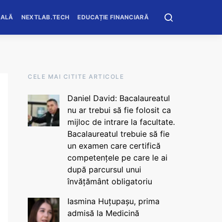
OALĂ
NEXTLAB.TECH
EDUCAȚIE FINANCIARĂ
CELE MAI CITITE ARTICOLE
Daniel David: Bacalaureatul
nu ar trebui să fie folosit ca
mijloc de intrare la facultate.
Bacalaureatul trebuie să fie
un examen care certifică
competențele pe care le ai
după parcursul unui
învățământ obligatoriu
Iasmina Huțupașu, prima
admisă la Medicină