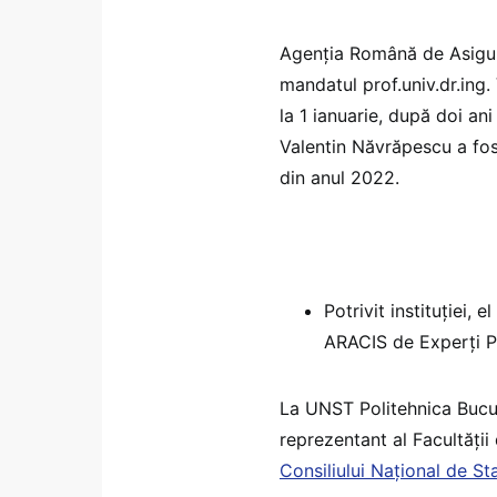
Agenția Română de Asigura
mandatul prof.univ.dr.ing.
la 1 ianuarie, după doi an
Valentin Năvrăpescu a fo
din anul 2022.
Potrivit instituției,
ARACIS de Experți Pe
La UNST Politehnica Bucu
reprezentant al Facultății 
Consiliului Național de S