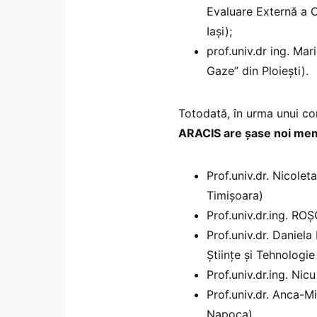
Evaluare Externă a C
Iași);
prof.univ.dr ing. Ma
Gaze” din Ploiești).
Totodată, în urma unui con
ARACIS are șase noi mem
Prof.univ.dr. Nicol
Timișoara)
Prof.univ.dr.ing. RO
Prof.univ.dr. Danie
Științe și Tehnologi
Prof.univ.dr.ing. Ni
Prof.univ.dr. Anca-M
Napoca)