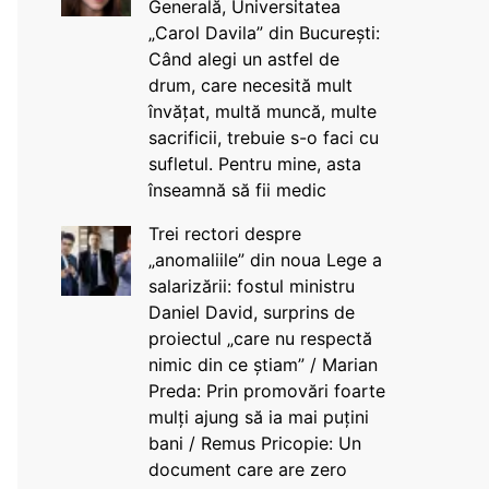
Generală, Universitatea
„Carol Davila” din București:
Când alegi un astfel de
drum, care necesită mult
învățat, multă muncă, multe
sacrificii, trebuie s-o faci cu
sufletul. Pentru mine, asta
înseamnă să fii medic
Trei rectori despre
„anomaliile” din noua Lege a
salarizării: fostul ministru
Daniel David, surprins de
proiectul „care nu respectă
nimic din ce știam” / Marian
Preda: Prin promovări foarte
mulți ajung să ia mai puțini
bani / Remus Pricopie: Un
document care are zero