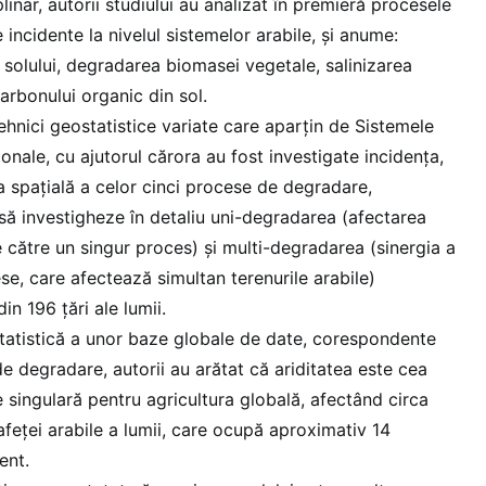
plinar, autorii studiului au analizat în premieră procesele
incidente la nivelul sistemelor arabile, și anume:
a solului, degradarea biomasei vegetale, salinizarea
carbonului organic din sol.
ehnici geostatistice variate care aparțin de Sistemele
onale, cu ajutorul cărora au fost investigate incidența,
a spațială a celor cinci procese de degradare,
t să investigheze în detaliu uni-degradarea (afectarea
e către un singur proces) și multi-degradarea (sinergia a
se, care afectează simultan terenurile arabile)
in 196 țări ale lumii.
statistică a unor baze globale de date, corespondente
de degradare, autorii au arătat că ariditatea este cea
singulară pentru agricultura globală, afectând circa
afeței arabile a lumii, care ocupă aproximativ 14
ent.