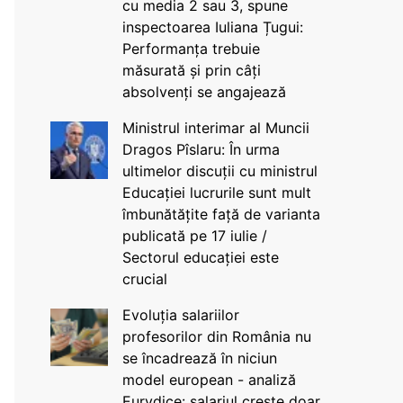
cu media 2 sau 3, spune
inspectoarea Iuliana Țugui:
Performanța trebuie
măsurată și prin câți
absolvenți se angajează
Ministrul interimar al Muncii
Dragos Pîslaru: În urma
ultimelor discuții cu ministrul
Educației lucrurile sunt mult
îmbunătățite față de varianta
publicată pe 17 iulie /
Sectorul educației este
crucial
Evoluția salariilor
profesorilor din România nu
se încadrează în niciun
model european - analiză
Eurydice: salariul crește doar