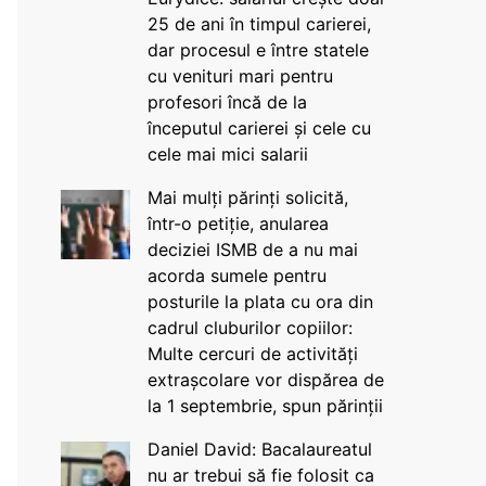
25 de ani în timpul carierei,
dar procesul e între statele
cu venituri mari pentru
profesori încă de la
începutul carierei și cele cu
cele mai mici salarii
Mai mulți părinți solicită,
într-o petiție, anularea
deciziei ISMB de a nu mai
acorda sumele pentru
posturile la plata cu ora din
cadrul cluburilor copiilor:
Multe cercuri de activități
extrașcolare vor dispărea de
la 1 septembrie, spun părinții
Daniel David: Bacalaureatul
nu ar trebui să fie folosit ca