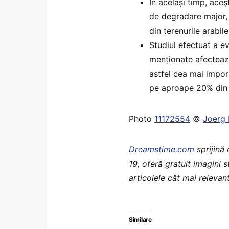
În același timp, aceș
de degradare major, 
din terenurile arabil
Studiul efectuat a e
menționate afectează
astfel cea mai impor
pe aproape 20% din s
Photo
11172554
©
Joerg
Dreamstime.com
sprijină
19, oferă gratuit imagini 
articolele cât mai relevant
Similare