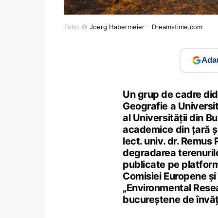
Foto: ©
Joerg Habermeier
–
Dreamstime.com
Adau
Un grup de cadre dida
Geografie a Universită
al Universității din Bu
academice din țară ș
lect. univ. dr. Remus 
degradarea terenurilor
publicate pe platfor
Comisiei Europene și a
„Environmental Resear
bucureștene de învă