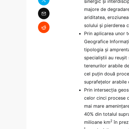
sinergic și interdisci
majore de degradare 
ariditatea, eroziune
solului și pierderea 
Prin aplicarea unor t
Geografice Informați
tipologia și amprent
specialiștii au reuși
terenurilor arabile d
cel puțin două proce
suprafețelor arabile d
Prin intersecția geo
celor cinci procese 
mai mare amenințare 
40% din totalul supr
2
milioane km
în prez