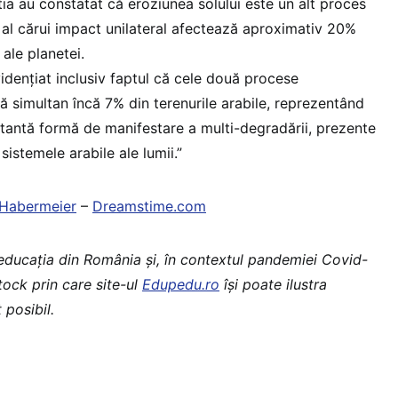
tia au constatat că eroziunea solului este un alt proces
al cărui impact unilateral afectează aproximativ 20%
e ale planetei.
vidențiat inclusiv faptul că cele două procese
 simultan încă 7% din terenurile arabile, reprezentând
tantă formă de manifestare a multi-degradării, prezente
istemele arabile ale lumii.”
 Habermeier
–
Dreamstime.com
 educaţia din România şi, în contextul pandemiei Covid-
stock prin care site-ul
Edupedu.ro
îşi poate ilustra
 posibil.