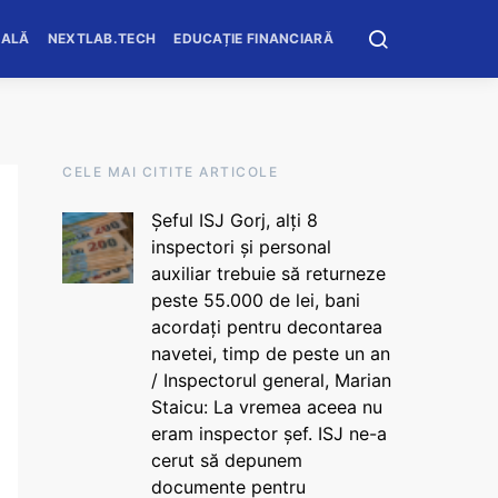
OALĂ
NEXTLAB.TECH
EDUCAȚIE FINANCIARĂ
CELE MAI CITITE ARTICOLE
Șeful ISJ Gorj, alți 8
inspectori și personal
auxiliar trebuie să returneze
peste 55.000 de lei, bani
acordați pentru decontarea
navetei, timp de peste un an
/ Inspectorul general, Marian
Staicu: La vremea aceea nu
eram inspector șef. ISJ ne-a
cerut să depunem
documente pentru