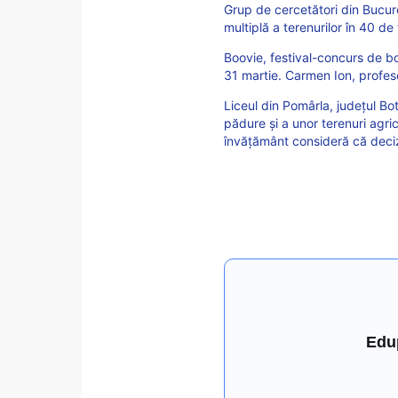
Grup de cercetători din Bucure
multiplă a terenurilor în 40 d
Boovie, festival-concurs de boo
31 martie. Carmen Ion, profes
Liceul din Pomârla, județul Bo
pădure și a unor terenuri agri
învățământ consideră că deciz
Edu