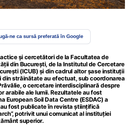
gă-ne ca sursă preferată în Google
ctice și cercetători de la Facultatea de
ții din București, de la Institutul de Cercetare
curești (ICUB) și din cadrul altor șase instituții
i din străinătate au efectuat, sub coordonarea
Prăvălie, o cercetare interdisciplinară despre
 arabile ale lumii. Rezultatele au fost
ma European Soil Data Centre (ESDAC) a
u fost publicate în revista științifică
ch”, potrivit unui comunicat al instituției
țământ superior.