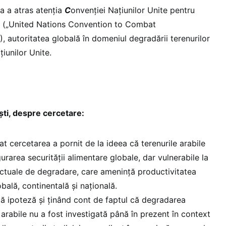
a a atras atenția
C
onvenției Națiunilor Unite pentru
i („United Nations Convention to Combat
, autoritatea globală în domeniul degradării terenurilor
țiunilor Unite.
ști, despre cercetare:
at cercetarea a pornit de la ideea că terenurile arabile
gurarea securității alimentare globale, dar vulnerabile la
ctuale de degradare, care amenință productivitatea
bală, continentală și națională.
ă ipoteză și ținând cont de faptul că degradarea
 arabile nu a fost investigată până în prezent în context