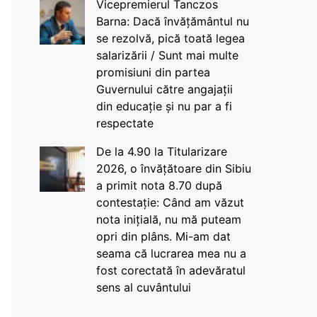
Vicepremierul Tanczos
Barna: Dacă învățământul nu
se rezolvă, pică toată legea
salarizării / Sunt mai multe
promisiuni din partea
Guvernului către angajații
din educație și nu par a fi
respectate
De la 4.90 la Titularizare
2026, o învățătoare din Sibiu
a primit nota 8.70 după
contestație: Când am văzut
nota inițială, nu mă puteam
opri din plâns. Mi-am dat
seama că lucrarea mea nu a
fost corectată în adevăratul
sens al cuvântului