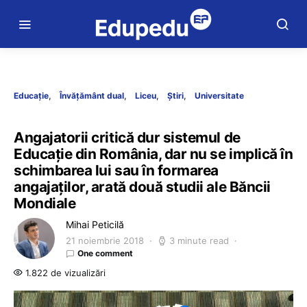
Educație
Învățământ dual
Liceu
Știri
Universitate
Angajatorii critică dur sistemul de
Educație din România, dar nu se implică în
schimbarea lui sau în formarea
angajaților, arată două studii ale Băncii
Mondiale
Mihai Peticilă
21 noiembrie 2018
3 minute read
One comment
1.822 de vizualizări