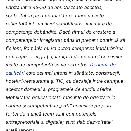
vârsta între 45‐50 de ani. Cu toate acestea,
şcolaritatea pe o perioadă mai mare nu este
reflectată într‐un nivel semnificativ mai mare de
competențe dobândite. Dacă ritmul de creştere a
competențelor înregistrat până în prezent continuă să
fie lent, România nu va putea compensa îmbătrânirea
populaţiei şi migraţia, iar lipsa de personal cu niveluri
înalte de competenţă se va perpetua.
Deficitul de
calificări
este cel mai intens în sănătate, construcţii,
hoteluri‐restaurante şi TIC, cu decalaje între cerinţele
acestor domenii şi programele de studiu oferite.
Mobilitatea educaţională, măsurile de orientare în
carieră şi competenţele „soft” necesare pe piaţa
forţei de muncă (cum sunt competențele
antreprenoriale şi digitale) sunt slab dezvoltate,
”
arată raportul.