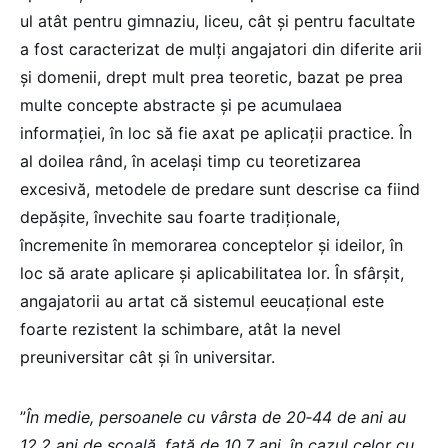
ul atât pentru gimnaziu, liceu, cât și pentru facultate
a fost caracterizat de mulți angajatori din diferite arii
și domenii, drept mult prea teoretic, bazat pe prea
multe concepte abstracte și pe acumulaea
informației, în loc să fie axat pe aplicații practice. În
al doilea rând, în același timp cu teoretizarea
excesivă, metodele de predare sunt descrise ca fiind
depășite, învechite sau foarte tradiționale,
încremenite în memorarea conceptelor și ideilor, în
loc să arate aplicare și aplicabilitatea lor. În sfârșit,
angajatorii au artat că sistemul eeucațional este
foarte rezistent la schimbare, atât la nevel
preuniversitar cât și în universitar.
”
În medie, persoanele cu vârsta de 20‐44 de ani au
12,2 ani de şcoală, faţă de 10,7 ani, în cazul celor cu