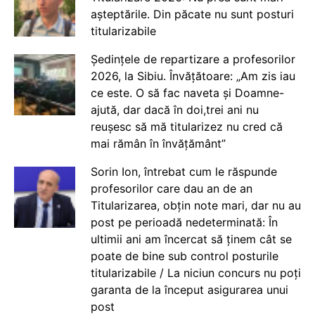
așteptările. Din păcate nu sunt posturi
titularizabile
Ședințele de repartizare a profesorilor
2026, la Sibiu. Învățătoare: „Am zis iau
ce este. O să fac naveta și Doamne-
ajută, dar dacă în doi,trei ani nu
reușesc să mă titularizez nu cred că
mai rămân în învățământ”
Sorin Ion, întrebat cum le răspunde
profesorilor care dau an de an
Titularizarea, obțin note mari, dar nu au
post pe perioadă nedeterminată: În
ultimii ani am încercat să ținem cât se
poate de bine sub control posturile
titularizabile / La niciun concurs nu poți
garanta de la început asigurarea unui
post