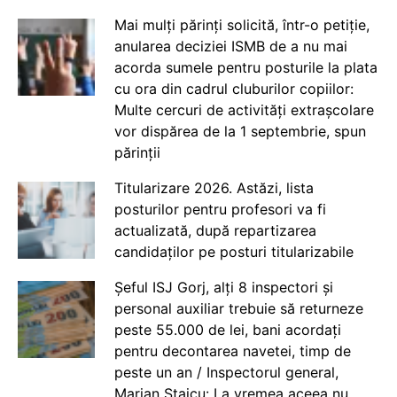
Mai mulți părinți solicită, într-o petiție,
anularea deciziei ISMB de a nu mai
acorda sumele pentru posturile la plata
cu ora din cadrul cluburilor copiilor:
Multe cercuri de activități extrașcolare
vor dispărea de la 1 septembrie, spun
părinții
Titularizare 2026. Astăzi, lista
posturilor pentru profesori va fi
actualizată, după repartizarea
candidaților pe posturi titularizabile
Șeful ISJ Gorj, alți 8 inspectori și
personal auxiliar trebuie să returneze
peste 55.000 de lei, bani acordați
pentru decontarea navetei, timp de
peste un an / Inspectorul general,
Marian Staicu: La vremea aceea nu