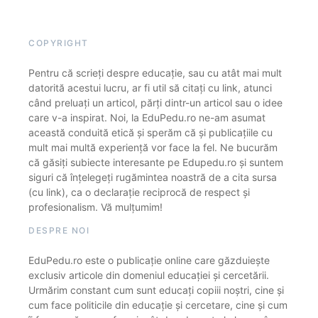
COPYRIGHT
Pentru că scrieți despre educație, sau cu atât mai mult
datorită acestui lucru, ar fi util să citați cu link, atunci
când preluați un articol, părți dintr-un articol sau o idee
care v-a inspirat. Noi, la EduPedu.ro ne-am asumat
această conduită etică și sperăm că și publicațiile cu
mult mai multă experiență vor face la fel. Ne bucurăm
că găsiți subiecte interesante pe Edupedu.ro și suntem
siguri că înțelegeți rugămintea noastră de a cita sursa
(cu link), ca o declarație reciprocă de respect și
profesionalism. Vă mulțumim!
DESPRE NOI
EduPedu.ro este o publicație online care găzduiește
exclusiv articole din domeniul educației și cercetării.
Urmărim constant cum sunt educați copiii noștri, cine și
cum face politicile din educație și cercetare, cine și cum