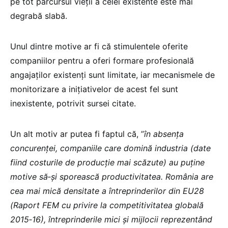
pe tot parcursul vieții a celei existente este mai
degrabă slabă.
Unul dintre motive ar fi că stimulentele oferite
companiilor pentru a oferi formare profesională
angajaţilor existenţi sunt limitate, iar mecanismele de
monitorizare a iniţiativelor de acest fel sunt
inexistente, potrivit sursei citate.
Un alt motiv ar putea fi faptul că, ”
în absenţa
concurenţei, companiile care domină industria (date
fiind costurile de producţie mai scăzute) au puţine
motive să‐şi sporească productivitatea. România are
cea mai mică densitate a întreprinderilor din EU28
(Raport FEM cu privire la competitivitatea globală
2015‐16), întreprinderile mici şi mijlocii reprezentând