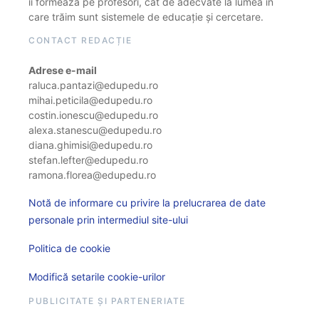
îi formează pe profesori, cât de adecvate la lumea în
care trăim sunt sistemele de educație și cercetare.
CONTACT REDACȚIE
Adrese e-mail
raluca.pantazi@edupedu.ro
mihai.peticila@edupedu.ro
costin.ionescu@edupedu.ro
alexa.stanescu@edupedu.ro
diana.ghimisi@edupedu.ro
stefan.lefter@edupedu.ro
ramona.florea@edupedu.ro
Notă de informare cu privire la prelucrarea de date
personale prin intermediul site-ului
Politica de cookie
Modifică setarile cookie-urilor
PUBLICITATE ȘI PARTENERIATE