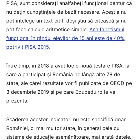
PISA, sunt consideraţi analfabeţi funcţional pentur că
nu deţin cunoştinţele de bază necesare. Aceştia nu
pot înţelege un text citit, deşi ştiu să citească şi nu
pot face calcule aritmetice simple.
Analfabetismul
funcţional în rândul elevilor de 15 ani este de 40%,
potrivit PISA 2015
.
Între timp, în 2018 a avut loc o nouă testare PISA, la
care a participat și România pe lângă alte 78 de
state, ale cărei rezultate vor fi publicate de OECD pe
3 decembrie 2019 şi pe care Edupedu.ro le va
prezenta.
Scăderea acestor indicatori nu este specifică doar
României, ci mai multor state, în general cele cu
sisteme de educaţie asemănătoare, mai arată datele.