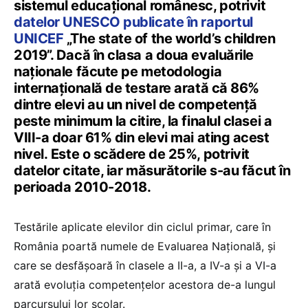
sistemul educaţional românesc, potrivit
datelor UNESCO publicate în raportul
UNICEF
„The state of the world’s children
2019”. Dacă în clasa a doua evaluările
naţionale făcute pe metodologia
internaţională de testare arată că 86%
dintre elevi au un nivel de competenţă
peste minimum la citire, la finalul clasei a
VIII-a doar 61% din elevi mai ating acest
nivel. Este o scădere de 25%, potrivit
datelor citate, iar măsurătorile s-au făcut în
perioada 2010-2018.
Testările aplicate elevilor din ciclul primar, care în
România poartă numele de Evaluarea Naţională, şi
care se desfăşoară în clasele a II-a, a IV-a şi a VI-a
arată evoluţia competenţelor acestora de-a lungul
parcursului lor şcolar.