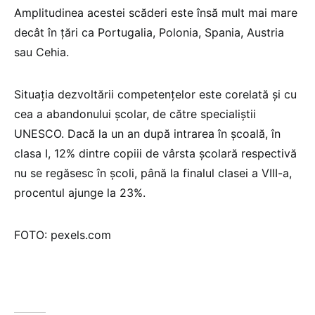
Amplitudinea acestei scăderi este însă mult mai mare
decât în ţări ca Portugalia, Polonia, Spania, Austria
sau Cehia.
Situaţia dezvoltării competenţelor este corelată şi cu
cea a abandonului şcolar, de către specialiştii
UNESCO. Dacă la un an după intrarea în şcoală, în
clasa I, 12% dintre copiii de vârsta şcolară respectivă
nu se regăsesc în şcoli, până la finalul clasei a VIII-a,
procentul ajunge la 23%.
FOTO: pexels.com