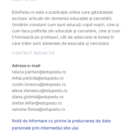
EduPedu.ro este o publicație online care găzduiește
exclusiv articole din domeniul educației și cercetării.
Urmărim constant cum sunt educați copiii noștri, cine și
cum face politicile din educație și cercetare, cine și cum
îi formează pe profesori, cât de adecvate la lumea în
care trăim sunt sistemele de educație și cercetare.
CONTACT REDACȚIE
Adrese e-mail
raluca.pantazi@edupedu.ro
mihai.peticila@edupedu.ro
costin.ionescu@edupedu.ro
alexa.stanescu@edupedu.ro
diana.ghimisi@edupedu.ro
stefan.lefter@edupedu.ro
ramona.florea@edupedu.ro
Notă de informare cu privire la prelucrarea de date
personale prin intermediul site-ului