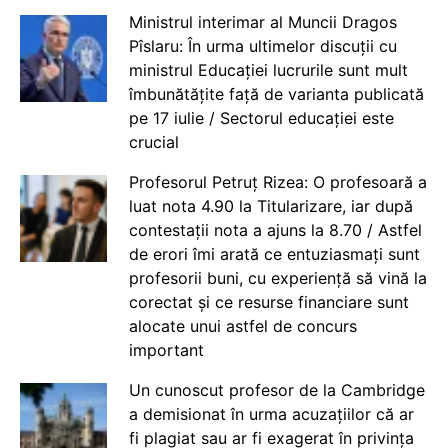
Ministrul interimar al Muncii Dragos
Pîslaru: În urma ultimelor discuții cu
ministrul Educației lucrurile sunt mult
îmbunătățite față de varianta publicată
pe 17 iulie / Sectorul educației este
crucial
Profesorul Petruț Rizea: O profesoară a
luat nota 4.90 la Titularizare, iar după
contestații nota a ajuns la 8.70 / Astfel
de erori îmi arată ce entuziasmați sunt
profesorii buni, cu experiență să vină la
corectat și ce resurse financiare sunt
alocate unui astfel de concurs
important
Un cunoscut profesor de la Cambridge
a demisionat în urma acuzațiilor că ar
fi plagiat sau ar fi exagerat în privința