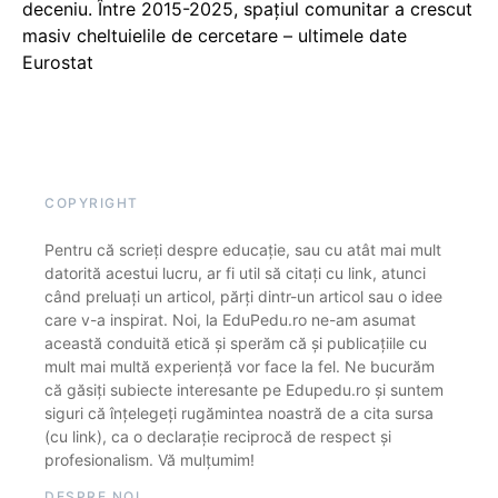
deceniu. Între 2015-2025, spațiul comunitar a crescut
masiv cheltuielile de cercetare – ultimele date
Eurostat
COPYRIGHT
Pentru că scrieți despre educație, sau cu atât mai mult
datorită acestui lucru, ar fi util să citați cu link, atunci
când preluați un articol, părți dintr-un articol sau o idee
care v-a inspirat. Noi, la EduPedu.ro ne-am asumat
această conduită etică și sperăm că și publicațiile cu
mult mai multă experiență vor face la fel. Ne bucurăm
că găsiți subiecte interesante pe Edupedu.ro și suntem
siguri că înțelegeți rugămintea noastră de a cita sursa
(cu link), ca o declarație reciprocă de respect și
profesionalism. Vă mulțumim!
DESPRE NOI