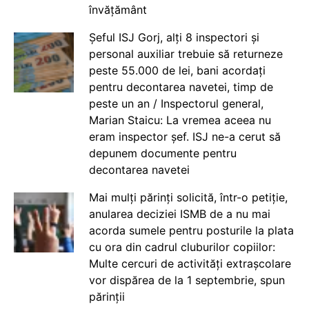
învățământ
Șeful ISJ Gorj, alți 8 inspectori și
personal auxiliar trebuie să returneze
peste 55.000 de lei, bani acordați
pentru decontarea navetei, timp de
peste un an / Inspectorul general,
Marian Staicu: La vremea aceea nu
eram inspector șef. ISJ ne-a cerut să
depunem documente pentru
decontarea navetei
Mai mulți părinți solicită, într-o petiție,
anularea deciziei ISMB de a nu mai
acorda sumele pentru posturile la plata
cu ora din cadrul cluburilor copiilor:
Multe cercuri de activități extrașcolare
vor dispărea de la 1 septembrie, spun
părinții