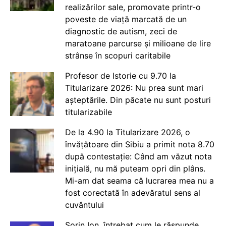
realizărilor sale, promovate printr-o
poveste de viață marcată de un
diagnostic de autism, zeci de
maratoane parcurse și milioane de lire
strânse în scopuri caritabile
Profesor de Istorie cu 9.70 la
Titularizare 2026: Nu prea sunt mari
așteptările. Din păcate nu sunt posturi
titularizabile
De la 4.90 la Titularizare 2026, o
învățătoare din Sibiu a primit nota 8.70
după contestație: Când am văzut nota
inițială, nu mă puteam opri din plâns.
Mi-am dat seama că lucrarea mea nu a
fost corectată în adevăratul sens al
cuvântului
Sorin Ion, întrebat cum le răspunde