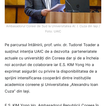
Ambasadorul Coreei de Sud la Universitatea
Al. I. Cuza
din Iași /
Foto: UAIC
Pe parcursul întâlnirii, prof. univ. dr. Tudorel Toader a
susținut intenția UAIC de a dezvolta parteneriatele
actuale cu universități din Coreea dar și de a încheia
noi acorduri de colaborare iar E.S. KIM Yong Ho a
exprimat asigurări cu privire la disponibilitatea de a
sprijini intensificarea cooperării dintre instituțiile
academice coreene și Universitatea „Alexandru Ioan
Cuza” din Iași.
E.S. KIM Yong Ho, Ambasadorul Republicii Coreea în