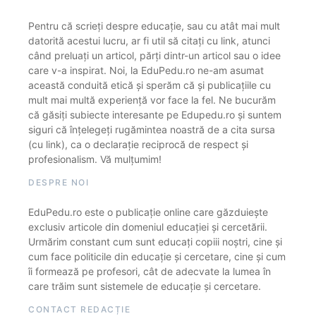
Pentru că scrieți despre educație, sau cu atât mai mult
datorită acestui lucru, ar fi util să citați cu link, atunci
când preluați un articol, părți dintr-un articol sau o idee
care v-a inspirat. Noi, la EduPedu.ro ne-am asumat
această conduită etică și sperăm că și publicațiile cu
mult mai multă experiență vor face la fel. Ne bucurăm
că găsiți subiecte interesante pe Edupedu.ro și suntem
siguri că înțelegeți rugămintea noastră de a cita sursa
(cu link), ca o declarație reciprocă de respect și
profesionalism. Vă mulțumim!
DESPRE NOI
EduPedu.ro este o publicație online care găzduiește
exclusiv articole din domeniul educației și cercetării.
Urmărim constant cum sunt educați copiii noștri, cine și
cum face politicile din educație și cercetare, cine și cum
îi formează pe profesori, cât de adecvate la lumea în
care trăim sunt sistemele de educație și cercetare.
CONTACT REDACȚIE