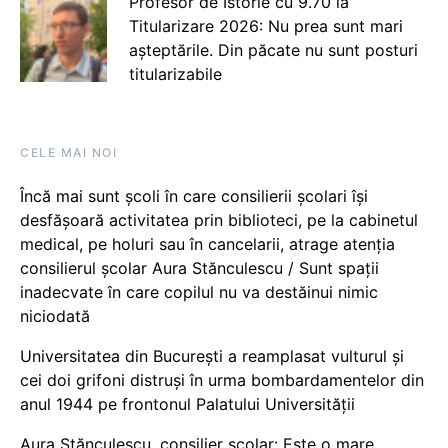
Profesor de Istorie cu 9.70 la
Titularizare 2026: Nu prea sunt mari
așteptările. Din păcate nu sunt posturi
titularizabile
CELE MAI NOI
Încă mai sunt școli în care consilierii școlari își
desfășoară activitatea prin biblioteci, pe la cabinetul
medical, pe holuri sau în cancelarii, atrage atenția
consilierul școlar Aura Stănculescu / Sunt spații
inadecvate în care copilul nu va destăinui nimic
niciodată
Universitatea din București a reamplasat vulturul și
cei doi grifoni distruși în urma bombardamentelor din
anul 1944 pe frontonul Palatului Universității
Aura Stănculescu, consilier școlar: Este o mare