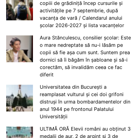
copiii de grădiniță încep cursurile și
activitățile pe 7 septembrie, după
vacanța de vară / Calendarul anului
școlar 2026-2027 și lista vacanțelor
Aura Stănculescu, consilier școlar: Este
o mare nedreptate să nu-i lăsăm pe
copii să fie așa cum sunt. Suntem prea
dornici să îi băgăm în șabloane și să-i
corectăm, să invalidăm ceea ce fac
diferit
Universitatea din București a
reamplasat vulturul și cei doi grifoni
distruși în urma bombardamentelor din
anul 1944 pe frontonul Palatului
Universității
ULTIMĂ ORĂ Elevii români au obținut 3
medalii de aur, 2 de argint și 3 de