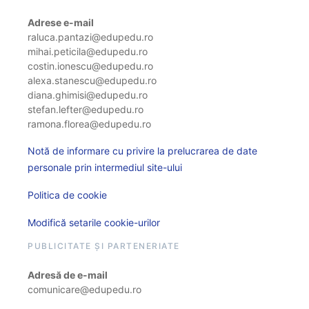
Adrese e-mail
raluca.pantazi@edupedu.ro
mihai.peticila@edupedu.ro
costin.ionescu@edupedu.ro
alexa.stanescu@edupedu.ro
diana.ghimisi@edupedu.ro
stefan.lefter@edupedu.ro
ramona.florea@edupedu.ro
Notă de informare cu privire la prelucrarea de date
personale prin intermediul site-ului
Politica de cookie
Modifică setarile cookie-urilor
PUBLICITATE ȘI PARTENERIATE
Adresă de e-mail
comunicare@edupedu.ro