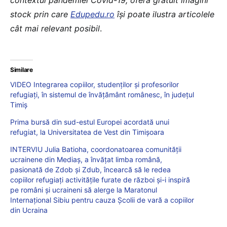
contextul pandemiei Covid-19, oferă gratuit imagini
stock prin care
Edupedu.ro
îşi poate ilustra articolele
cât mai relevant posibil
.
Similare
VIDEO Integrarea copiilor, studenților și profesorilor
refugiați, în sistemul de învățământ românesc, în județul
Timiș
Prima bursă din sud-estul Europei acordată unui
refugiat, la Universitatea de Vest din Timișoara
INTERVIU Julia Batioha, coordonatoarea comunității
ucrainene din Mediaș, a învățat limba română,
pasionată de Zdob și Zdub, încearcă să le redea
copiilor refugiați activitățile furate de război și-i inspiră
pe români și ucraineni să alerge la Maratonul
Internațional Sibiu pentru cauza Școlii de vară a copiilor
din Ucraina