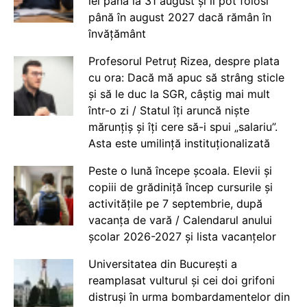
lei până la 31 august și îi pot folosi
până în august 2027 dacă rămân în
învățământ
Profesorul Petruț Rizea, despre plata
cu ora: Dacă mă apuc să strâng sticle
și să le duc la SGR, câștig mai mult
într-o zi / Statul îți aruncă niște
mărunțiș și îți cere să-i spui „salariu”.
Asta este umilință instituționalizată
Peste o lună începe școala. Elevii și
copiii de grădiniță încep cursurile și
activitățile pe 7 septembrie, după
vacanța de vară / Calendarul anului
școlar 2026-2027 și lista vacanțelor
Universitatea din București a
reamplasat vulturul și cei doi grifoni
distruși în urma bombardamentelor din