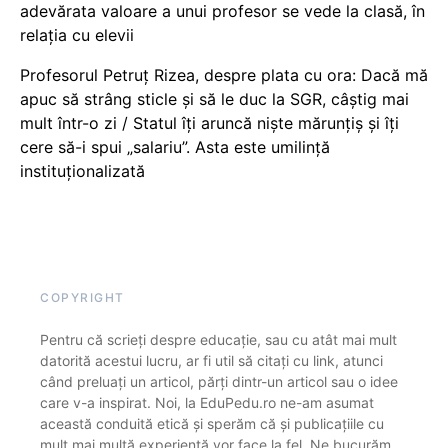
adevărata valoare a unui profesor se vede la clasă, în
relația cu elevii
Profesorul Petruț Rizea, despre plata cu ora: Dacă mă
apuc să strâng sticle și să le duc la SGR, câștig mai
mult într-o zi / Statul îți aruncă niște mărunțiș și îți
cere să-i spui „salariu”. Asta este umilință
instituționalizată
COPYRIGHT
Pentru că scrieți despre educație, sau cu atât mai mult
datorită acestui lucru, ar fi util să citați cu link, atunci
când preluați un articol, părți dintr-un articol sau o idee
care v-a inspirat. Noi, la EduPedu.ro ne-am asumat
această conduită etică și sperăm că și publicațiile cu
mult mai multă experiență vor face la fel. Ne bucurăm