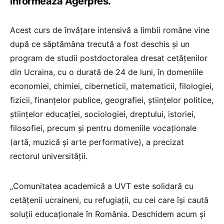
informează Agerpres.
Acest curs de învăţare intensivă a limbii române vine
după ce săptămâna trecută a fost deschis şi un
program de studii postdoctoralea dresat cetăţenilor
din Ucraina, cu o durată de 24 de luni, în domeniile
economiei, chimiei, ciberneticii, matematicii, filologiei,
fizicii, finanţelor publice, geografiei, ştiinţelor politice,
ştiinţelor educaţiei, sociologiei, dreptului, istoriei,
filosofiei, precum şi pentru domeniile vocaţionale
(artă, muzică şi arte performative), a precizat
rectorul universității.
„Comunitatea academică a UVT este solidară cu
cetăţenii ucraineni, cu refugiaţii, cu cei care îşi caută
soluţii educaţionale în România. Deschidem acum şi