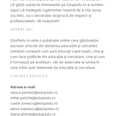
că găsiți subiecte interesante pe Edupedu.ro și suntem
siguri că înțelegeți rugămintea noastră de a cita sursa
(cu link), ca o declarație reciprocă de respect și
profesionalism. Vă mulțumim!
DESPRE NOI
EduPedu.ro este o publicație online care găzduiește
exclusiv articole din domeniul educației și cercetării.
Urmărim constant cum sunt educați copiii noștri, cine și
cum face politicile din educație și cercetare, cine și cum
îi formează pe profesori, cât de adecvate la lumea în
care trăim sunt sistemele de educație și cercetare.
CONTACT REDACȚIE
Adrese e-mail
raluca.pantazi@edupedu.ro
mihai.peticila@edupedu.ro
costin.ionescu@edupedu.ro
alexa.stanescu@edupedu.ro
diana.ghimisi@edupedu.ro