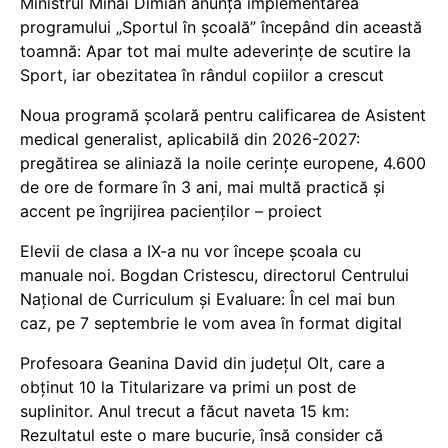
Ministrul Mihai Dimian anunță implementarea
programului „Sportul în școală” începând din această
toamnă: Apar tot mai multe adeverințe de scutire la
Sport, iar obezitatea în rândul copiilor a crescut
Noua programă școlară pentru calificarea de Asistent
medical generalist, aplicabilă din 2026-2027:
pregătirea se aliniază la noile cerințe europene, 4.600
de ore de formare în 3 ani, mai multă practică și
accent pe îngrijirea pacienților – proiect
Elevii de clasa a IX-a nu vor începe școala cu
manuale noi. Bogdan Cristescu, directorul Centrului
Național de Curriculum și Evaluare: În cel mai bun
caz, pe 7 septembrie le vom avea în format digital
Profesoara Geanina David din județul Olt, care a
obținut 10 la Titularizare va primi un post de
suplinitor. Anul trecut a făcut naveta 15 km:
Rezultatul este o mare bucurie, însă consider că