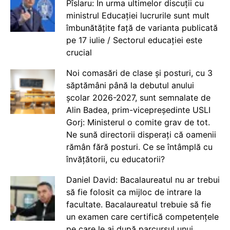
Pîslaru: În urma ultimelor discuții cu
ministrul Educației lucrurile sunt mult
îmbunătățite față de varianta publicată
pe 17 iulie / Sectorul educației este
crucial
Noi comasări de clase și posturi, cu 3
săptămâni până la debutul anului
școlar 2026-2027, sunt semnalate de
Alin Badea, prim-vicepreședinte USLI
Gorj: Ministerul o comite grav de tot.
Ne sună directorii disperați că oamenii
rămân fără posturi. Ce se întâmplă cu
învățătorii, cu educatorii?
Daniel David: Bacalaureatul nu ar trebui
să fie folosit ca mijloc de intrare la
facultate. Bacalaureatul trebuie să fie
un examen care certifică competențele
pe care le ai după parcursul unui