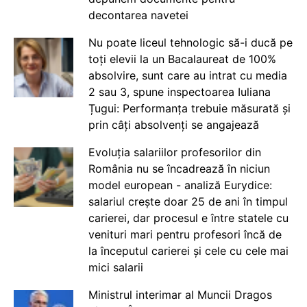
decontarea navetei
Nu poate liceul tehnologic să-i ducă pe
toți elevii la un Bacalaureat de 100%
absolvire, sunt care au intrat cu media
2 sau 3, spune inspectoarea Iuliana
Țugui: Performanța trebuie măsurată și
prin câți absolvenți se angajează
Evoluția salariilor profesorilor din
România nu se încadrează în niciun
model european - analiză Eurydice:
salariul crește doar 25 de ani în timpul
carierei, dar procesul e între statele cu
venituri mari pentru profesori încă de
la începutul carierei și cele cu cele mai
mici salarii
Ministrul interimar al Muncii Dragos