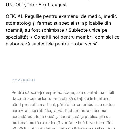
UNTOLD, între 6 și 9 august
OFICIAL Regulile pentru examenul de medic, medic
stomatolog și farmacist specialist, aplicabile din
toamnă, au fost schimbate / Subiecte unice pe
specialități / Condiții noi pentru membrii comisiei ce
elaborează subiectele pentru proba scrisă
COPYRIGHT
Pentru că scrieți despre educație, sau cu atât mai mult
datorită acestui lucru, ar fi util să citați cu link, atunci
când preluați un articol, părți dintr-un articol sau o idee
care v-a inspirat. Noi, la EduPedu.ro ne-am asumat
această conduită etică și sperăm că și publicațiile cu
mult mai multă experiență vor face la fel. Ne bucurăm
că găsiți subiecte interesante pe Edupedu.ro și suntem