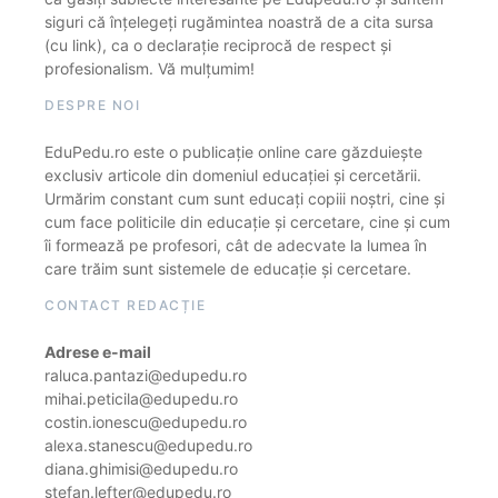
siguri că înțelegeți rugămintea noastră de a cita sursa
(cu link), ca o declarație reciprocă de respect și
profesionalism. Vă mulțumim!
DESPRE NOI
EduPedu.ro este o publicație online care găzduiește
exclusiv articole din domeniul educației și cercetării.
Urmărim constant cum sunt educați copiii noștri, cine și
cum face politicile din educație și cercetare, cine și cum
îi formează pe profesori, cât de adecvate la lumea în
care trăim sunt sistemele de educație și cercetare.
CONTACT REDACȚIE
Adrese e-mail
raluca.pantazi@edupedu.ro
mihai.peticila@edupedu.ro
costin.ionescu@edupedu.ro
alexa.stanescu@edupedu.ro
diana.ghimisi@edupedu.ro
stefan.lefter@edupedu.ro