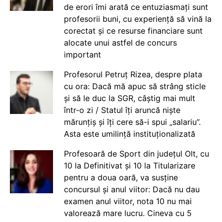
de erori îmi arată ce entuziasmați sunt
profesorii buni, cu experiență să vină la
corectat și ce resurse financiare sunt
alocate unui astfel de concurs
important
Profesorul Petruț Rizea, despre plata
cu ora: Dacă mă apuc să strâng sticle
și să le duc la SGR, câștig mai mult
într-o zi / Statul îți aruncă niște
mărunțiș și îți cere să-i spui „salariu”.
Asta este umilință instituționalizată
Profesoară de Sport din județul Olt, cu
10 la Definitivat și 10 la Titularizare
pentru a doua oară, va susține
concursul și anul viitor: Dacă nu dau
examen anul viitor, nota 10 nu mai
valorează mare lucru. Cineva cu 5