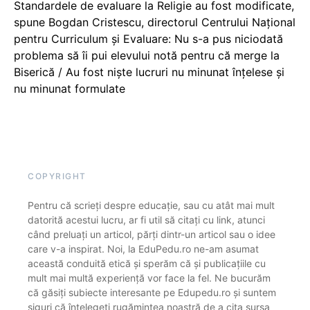
Standardele de evaluare la Religie au fost modificate,
spune Bogdan Cristescu, directorul Centrului Național
pentru Curriculum și Evaluare: Nu s-a pus niciodată
problema să îi pui elevului notă pentru că merge la
Biserică / Au fost niște lucruri nu minunat înțelese și
nu minunat formulate
COPYRIGHT
Pentru că scrieți despre educație, sau cu atât mai mult
datorită acestui lucru, ar fi util să citați cu link, atunci
când preluați un articol, părți dintr-un articol sau o idee
care v-a inspirat. Noi, la EduPedu.ro ne-am asumat
această conduită etică și sperăm că și publicațiile cu
mult mai multă experiență vor face la fel. Ne bucurăm
că găsiți subiecte interesante pe Edupedu.ro și suntem
siguri că înțelegeți rugămintea noastră de a cita sursa