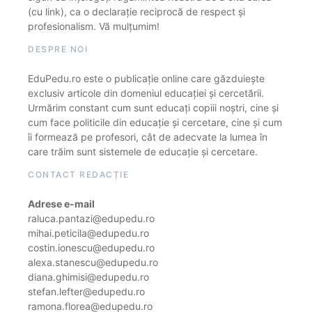
(cu link), ca o declarație reciprocă de respect și
profesionalism. Vă mulțumim!
DESPRE NOI
EduPedu.ro este o publicație online care găzduiește
exclusiv articole din domeniul educației și cercetării.
Urmărim constant cum sunt educați copiii noștri, cine și
cum face politicile din educație și cercetare, cine și cum
îi formează pe profesori, cât de adecvate la lumea în
care trăim sunt sistemele de educație și cercetare.
CONTACT REDACȚIE
Adrese e-mail
raluca.pantazi@edupedu.ro
mihai.peticila@edupedu.ro
costin.ionescu@edupedu.ro
alexa.stanescu@edupedu.ro
diana.ghimisi@edupedu.ro
stefan.lefter@edupedu.ro
ramona.florea@edupedu.ro