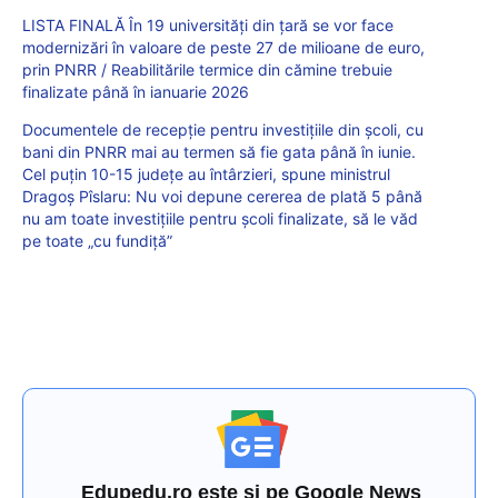
LISTA FINALĂ În 19 universități din țară se vor face
modernizări în valoare de peste 27 de milioane de euro,
prin PNRR / Reabilitările termice din cămine trebuie
finalizate până în ianuarie 2026
Documentele de recepție pentru investițiile din școli, cu
bani din PNRR mai au termen să fie gata până în iunie.
Cel puțin 10-15 județe au întârzieri, spune ministrul
Dragoș Pîslaru: Nu voi depune cererea de plată 5 până
nu am toate investițiile pentru școli finalizate, să le văd
pe toate „cu fundiță”
Edupedu.ro este și pe Google News