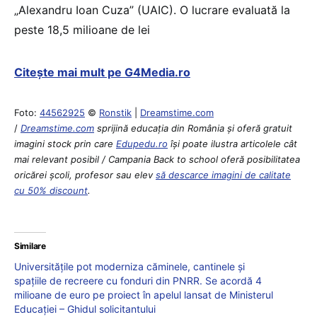
„Alexandru Ioan Cuza” (UAIC). O lucrare evaluată la
peste 18,5 milioane de lei
Citește mai mult pe G4Media.ro
Foto:
44562925
©
Ronstik
|
Dreamstime.com
/
Dreamstime.com
sprijină educaţia din România şi oferă gratuit
imagini stock prin care
Edupedu.ro
îşi poate ilustra articolele cât
mai relevant posibil / Campania Back to school oferă posibilitatea
oricărei școli, profesor sau elev
să descarce imagini de calitate
cu 50% discount
.
Similare
Universitățile pot moderniza căminele, cantinele și
spațiile de recreere cu fonduri din PNRR. Se acordă 4
milioane de euro pe proiect în apelul lansat de Ministerul
Educației – Ghidul solicitantului