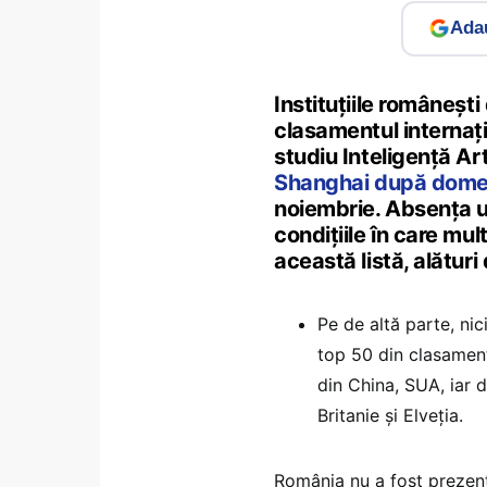
Adau
Instituțiile româneșt
clasamentul internați
studiu Inteligență Art
Shanghai după domen
noiembrie. Absența un
condițiile în care mult
această listă, alătur
Pe de altă parte, ni
top 50 din clasament
din China, SUA, iar 
Britanie și Elveția.
România nu a fost prezent