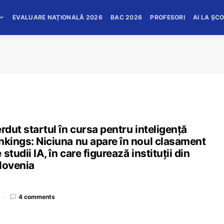
EVALUARE NAȚIONALĂ 2026
BAC 2026
PROFESORI
AI LA ȘC
rdut startul în cursa pentru inteligență
nkings: Niciuna nu apare în noul clasament
tudii IA, în care figurează instituții din
Slovenia
4 comments