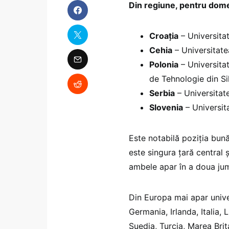
Din regiune, pentru domeni
Croația
– Universita
Cehia
– Universitate
Polonia
– Universita
de Tehnologie din Si
Serbia
– Universitat
Slovenia
– Universita
Este notabilă poziția bună,
este singura țară central 
ambele apar în a doua jum
Din Europa mai apar univer
Germania, Irlanda, Italia,
Suedia, Turcia, Marea Brit