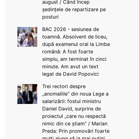
august / Când încep
ședințele de repartizare pe
posturi
BAC 2026 - sesiunea de
toamnă. Absolvent de liceu,
după examenul oral la Limba
română: A fost foarte
simplu, am terminat în cinci
minute. Am avut un text
legat de David Popovici
Trei rectori despre
„anomaliile” din noua Lege a
salarizării: fostul ministru
Daniel David, surprins de
proiectul „care nu respectă
nimic din ce știam” / Marian
Preda: Prin promovări foarte
mulți ajung să ia mai puțini