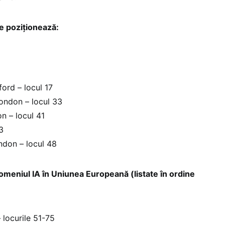
e poziționează:
ford – locul 17
ondon – locul 33
n – locul 41
3
ndon – locul 48
omeniul IA în Uniunea Europeană (listate în ordine
 locurile 51-75