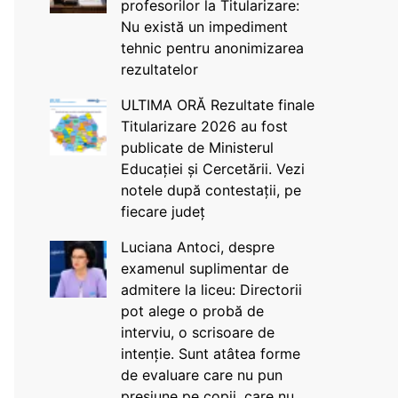
profesorilor la Titularizare:
Nu există un impediment
tehnic pentru anonimizarea
rezultatelor
ULTIMA ORĂ Rezultate finale
Titularizare 2026 au fost
publicate de Ministerul
Educației și Cercetării. Vezi
notele după contestații, pe
fiecare județ
Luciana Antoci, despre
examenul suplimentar de
admitere la liceu: Directorii
pot alege o probă de
interviu, o scrisoare de
intenție. Sunt atâtea forme
de evaluare care nu pun
presiune pe copii, care nu