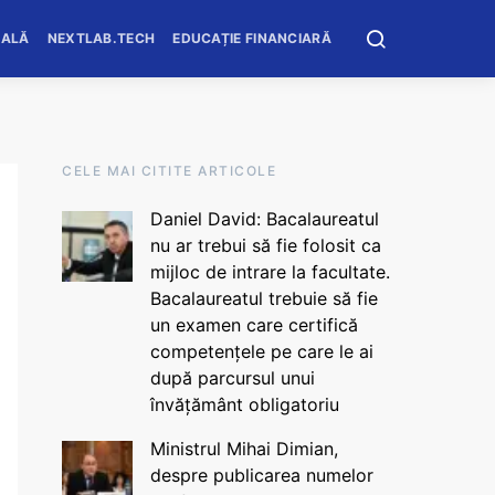
OALĂ
NEXTLAB.TECH
EDUCAȚIE FINANCIARĂ
CELE MAI CITITE ARTICOLE
Daniel David: Bacalaureatul
nu ar trebui să fie folosit ca
mijloc de intrare la facultate.
Bacalaureatul trebuie să fie
un examen care certifică
competențele pe care le ai
după parcursul unui
învățământ obligatoriu
Ministrul Mihai Dimian,
despre publicarea numelor