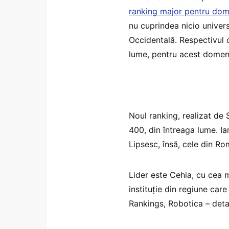
ranking major pentru dome
nu cuprindea nicio univers
Occidentală. Respectivul 
lume, pentru acest domen
Noul ranking, realizat de S
400, din întreaga lume. Iar
Lipsesc, însă, cele din Ro
Lider este Cehia, cu cea m
instituție din regiune car
Rankings, Robotica – detal