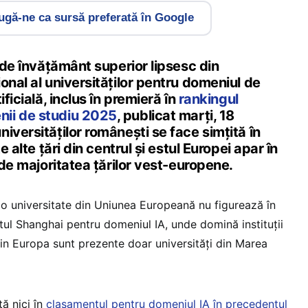
gă-ne ca sursă preferată în Google
i de învățământ superior lipsesc din
onal al universităților pentru domeniul de
ificială, inclus în premieră în
rankingul
ii de studiu 2025
, publicat marți, 18
iversităților românești se face simțită în
e alte țări din centrul și estul Europei apar în
i de majoritatea țărilor vest-europene.
cio universitate din Uniunea Europeană nu figurează în
ul Shanghai pentru domeniul IA, unde domină instituții
din Europa sunt prezente doar universități din Marea
ă nici în
clasamentul pentru domeniul IA în precedentul