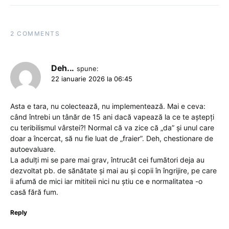
2 COMMENTS
Deh...
spune:
22 ianuarie 2026 la 06:45
Asta e tara, nu colectează, nu implementează. Mai e ceva:
când întrebi un tânăr de 15 ani dacă vapează la ce te aștepți
cu teribilismul vârstei?! Normal că va zice că „da” și unul care
doar a încercat, să nu fie luat de „fraier”. Deh, chestionare de
autoevaluare.
La adulți mi se pare mai grav, întrucât cei fumători deja au
dezvoltat pb. de sănătate și mai au și copii în îngrijire, pe care
ii afumă de mici iar mititeii nici nu știu ce e normalitatea -o
casă fără fum.
Reply