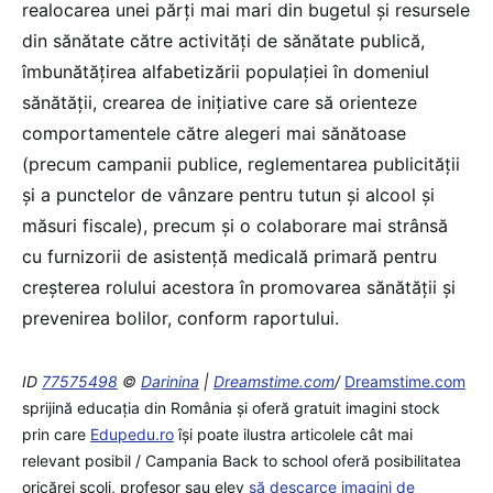
realocarea unei părți mai mari din bugetul și resursele
din sănătate către activități de sănătate publică,
îmbunătățirea alfabetizării populației în domeniul
sănătății, crearea de inițiative care să orienteze
comportamentele către alegeri mai sănătoase
(precum campanii publice, reglementarea publicității
și a punctelor de vânzare pentru tutun și alcool și
măsuri fiscale), precum și o colaborare mai strânsă
cu furnizorii de asistență medicală primară pentru
creșterea rolului acestora în promovarea sănătății și
prevenirea bolilor, conform raportului.
ID
77575498
©
Darinina
|
Dreamstime.com
/
Dreamstime.com
sprijină educaţia din România şi oferă gratuit imagini stock
prin care
Edupedu.ro
îşi poate ilustra articolele cât mai
relevant posibil / Campania Back to school oferă posibilitatea
oricărei școli, profesor sau elev
să descarce imagini de