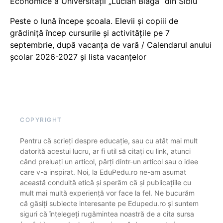
Economice a Universității „Lucian Blaga” din Sibiu
Peste o lună începe școala. Elevii și copiii de
grădiniță încep cursurile și activitățile pe 7
septembrie, după vacanța de vară / Calendarul anului
școlar 2026-2027 și lista vacanțelor
COPYRIGHT
Pentru că scrieți despre educație, sau cu atât mai mult
datorită acestui lucru, ar fi util să citați cu link, atunci
când preluați un articol, părți dintr-un articol sau o idee
care v-a inspirat. Noi, la EduPedu.ro ne-am asumat
această conduită etică și sperăm că și publicațiile cu
mult mai multă experiență vor face la fel. Ne bucurăm
că găsiți subiecte interesante pe Edupedu.ro și suntem
siguri că înțelegeți rugămintea noastră de a cita sursa