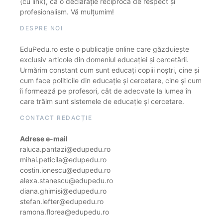
(cu link), ca o declarație reciprocă de respect și
profesionalism. Vă mulțumim!
DESPRE NOI
EduPedu.ro este o publicație online care găzduiește
exclusiv articole din domeniul educației și cercetării.
Urmărim constant cum sunt educați copiii noștri, cine și
cum face politicile din educație și cercetare, cine și cum
îi formează pe profesori, cât de adecvate la lumea în
care trăim sunt sistemele de educație și cercetare.
CONTACT REDACȚIE
Adrese e-mail
raluca.pantazi@edupedu.ro
mihai.peticila@edupedu.ro
costin.ionescu@edupedu.ro
alexa.stanescu@edupedu.ro
diana.ghimisi@edupedu.ro
stefan.lefter@edupedu.ro
ramona.florea@edupedu.ro