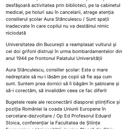
desfășoară activitatea prin biblioteci, pe la cabinetul
medical, pe holuri sau în cancelarii, atrage atenția
consilierul școlar Aura Stănculescu / Sunt spații
inadecvate în care copilul nu va destăinui nimic
niciodată
Universitatea din București a reamplasat vulturul și
cei doi grifoni distruși în urma bombardamentelor din
anul 1944 pe frontonul Palatului Universității
Aura Stănculescu, consilier școlar: Este o mare
nedreptate să nu-i lăsăm pe copii să fie așa cum
sunt. Suntem prea dornici să îi băgăm în șabloane și
să-i corectăm, să invalidăm ceea ce fac diferit
Bugetele reale ale reconectării diasporei științifice și
poziția României la coada Uniunii Europene în
cercetare-dezvoltare / Op Ed Profesorul Eduard
Stoica, conferențiar la Facultatea de Științe