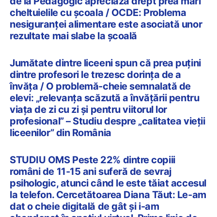
de la Pedagogic apreciază drept prea mari
cheltuielile cu școala / OCDE: Problema
nesiguranței alimentare este asociată unor
rezultate mai slabe la școală
Jumătate dintre liceeni spun că prea puțini
dintre profesori le trezesc dorința de a
învăța / O problemă-cheie semnalată de
elevi: „relevanța scăzută a învățării pentru
viața de zi cu zi și pentru viitorul lor
profesional” – Studiu despre „calitatea vieții
liceenilor” din România
STUDIU OMS Peste 22% dintre copiii
români de 11-15 ani suferă de sevraj
psihologic, atunci când le este tăiat accesul
la telefon. Cercetătoarea Diana Tăut: Le-am
dat o cheie digitală de gât și i-am