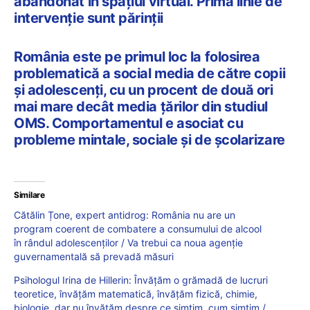
abandonat în spațiul virtual. Prima linie de
intervenție sunt părinții
România este pe primul loc la folosirea
problematică a social media de către copii
și adolescenți, cu un procent de două ori
mai mare decât media țărilor din studiul
OMS. Comportamentul e asociat cu
probleme mintale, sociale și de școlarizare
Similare
Cătălin Țone, expert antidrog: România nu are un
program coerent de combatere a consumului de alcool
în rândul adolescenților / Va trebui ca noua agenție
guvernamentală să prevadă măsuri
Psihologul Irina de Hillerin: Învățăm o grămadă de lucruri
teoretice, învățăm matematică, învățăm fizică, chimie,
biologie, dar nu învățăm despre ce simțim, cum simțim /