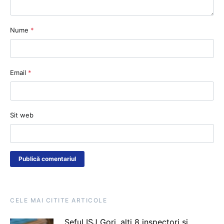
Nume
*
Email
*
Sit web
CELE MAI CITITE ARTICOLE
Șeful ISJ Gorj, alți 8 inspectori și