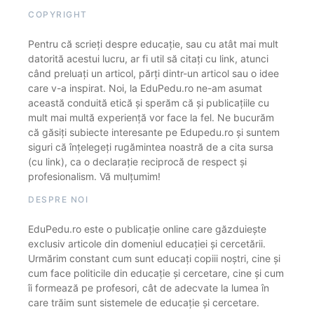
COPYRIGHT
Pentru că scrieți despre educație, sau cu atât mai mult
datorită acestui lucru, ar fi util să citați cu link, atunci
când preluați un articol, părți dintr-un articol sau o idee
care v-a inspirat. Noi, la EduPedu.ro ne-am asumat
această conduită etică și sperăm că și publicațiile cu
mult mai multă experiență vor face la fel. Ne bucurăm
că găsiți subiecte interesante pe Edupedu.ro și suntem
siguri că înțelegeți rugămintea noastră de a cita sursa
(cu link), ca o declarație reciprocă de respect și
profesionalism. Vă mulțumim!
DESPRE NOI
EduPedu.ro este o publicație online care găzduiește
exclusiv articole din domeniul educației și cercetării.
Urmărim constant cum sunt educați copiii noștri, cine și
cum face politicile din educație și cercetare, cine și cum
îi formează pe profesori, cât de adecvate la lumea în
care trăim sunt sistemele de educație și cercetare.