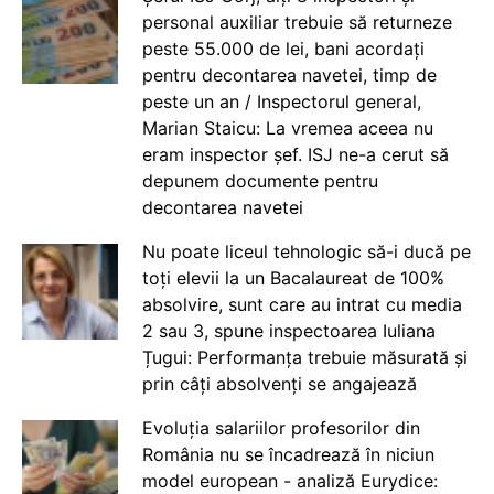
personal auxiliar trebuie să returneze
peste 55.000 de lei, bani acordați
pentru decontarea navetei, timp de
peste un an / Inspectorul general,
Marian Staicu: La vremea aceea nu
eram inspector șef. ISJ ne-a cerut să
depunem documente pentru
decontarea navetei
Nu poate liceul tehnologic să-i ducă pe
toți elevii la un Bacalaureat de 100%
absolvire, sunt care au intrat cu media
2 sau 3, spune inspectoarea Iuliana
Țugui: Performanța trebuie măsurată și
prin câți absolvenți se angajează
Evoluția salariilor profesorilor din
România nu se încadrează în niciun
model european - analiză Eurydice: