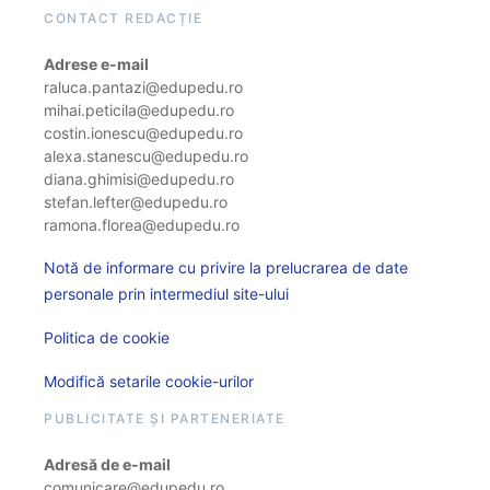
CONTACT REDACȚIE
Adrese e-mail
raluca.pantazi@edupedu.ro
mihai.peticila@edupedu.ro
costin.ionescu@edupedu.ro
alexa.stanescu@edupedu.ro
diana.ghimisi@edupedu.ro
stefan.lefter@edupedu.ro
ramona.florea@edupedu.ro
Notă de informare cu privire la prelucrarea de date
personale prin intermediul site-ului
Politica de cookie
Modifică setarile cookie-urilor
PUBLICITATE ȘI PARTENERIATE
Adresă de e-mail
comunicare@edupedu.ro