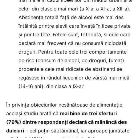
mai mare în cazul liceenilor din mediul urban și a
celor din clasele mai mari (a X-a, a XI-a, a XII-a).
Abstinența totală față de alcool este mai des
întâlnită printre elevii care învață în licee private
și printre fete. Fetele sunt, totodată, și cele care
declară mai frecvent că nu consumă niciodată
droguri. Pentru toate cele trei comportamente
de risc (consum de alcool, de droguri, fumat)
procentele cele mai ridicate de abstinenți se
regăsesc în rândul liceenilor de vârstă mai mică
(14-16 ani), din clasa a IX-a.”
În privința obiceiurilor nesănătoase de alimentație,
același studiu arată că
mai bine de trei sferturi
(79%) dintre respondenți declară că mănâncă des
dulciuri
– cel puțin săptămânal, iar aproape jumătate