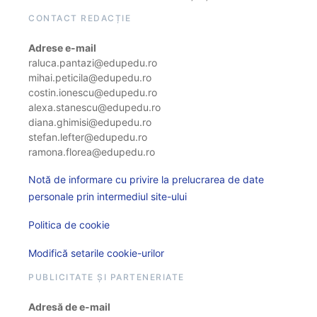
CONTACT REDACȚIE
Adrese e-mail
raluca.pantazi@edupedu.ro
mihai.peticila@edupedu.ro
costin.ionescu@edupedu.ro
alexa.stanescu@edupedu.ro
diana.ghimisi@edupedu.ro
stefan.lefter@edupedu.ro
ramona.florea@edupedu.ro
Notă de informare cu privire la prelucrarea de date
personale prin intermediul site-ului
Politica de cookie
Modifică setarile cookie-urilor
PUBLICITATE ȘI PARTENERIATE
Adresă de e-mail