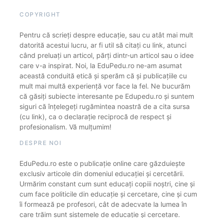
COPYRIGHT
Pentru că scrieți despre educație, sau cu atât mai mult
datorită acestui lucru, ar fi util să citați cu link, atunci
când preluați un articol, părți dintr-un articol sau o idee
care v-a inspirat. Noi, la EduPedu.ro ne-am asumat
această conduită etică și sperăm că și publicațiile cu
mult mai multă experiență vor face la fel. Ne bucurăm
că găsiți subiecte interesante pe Edupedu.ro și suntem
siguri că înțelegeți rugămintea noastră de a cita sursa
(cu link), ca o declarație reciprocă de respect și
profesionalism. Vă mulțumim!
DESPRE NOI
EduPedu.ro este o publicație online care găzduiește
exclusiv articole din domeniul educației și cercetării.
Urmărim constant cum sunt educați copiii noștri, cine și
cum face politicile din educație și cercetare, cine și cum
îi formează pe profesori, cât de adecvate la lumea în
care trăim sunt sistemele de educație și cercetare.