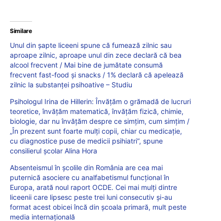
Similare
Unul din șapte liceeni spune că fumează zilnic sau
aproape zilnic, aproape unul din zece declară că bea
alcool frecvent / Mai bine de jumătate consumă
frecvent fast-food și snacks / 1% declară că apelează
zilnic la substanței psihoative – Studiu
Psihologul Irina de Hillerin: Învățăm o grămadă de lucruri
teoretice, învățăm matematică, învățăm fizică, chimie,
biologie, dar nu învățăm despre ce simțim, cum simțim /
„În prezent sunt foarte mulți copii, chiar cu medicație,
cu diagnostice puse de medicii psihiatri”, spune
consilierul școlar Alina Hora
Absenteismul în școlile din România are cea mai
puternică asociere cu analfabetismul funcțional în
Europa, arată noul raport OCDE. Cei mai mulți dintre
liceenii care lipsesc peste trei luni consecutiv și-au
format acest obicei încă din școala primară, mult peste
media internațională