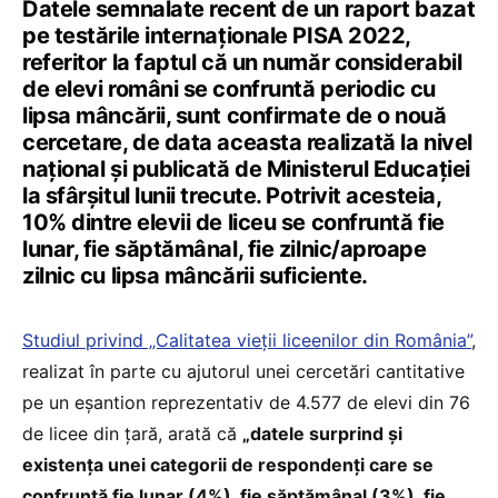
Datele semnalate recent de un raport bazat
pe testările internaționale PISA 2022,
referitor la faptul că un număr considerabil
de elevi români se confruntă periodic cu
lipsa mâncării, sunt confirmate de o nouă
cercetare, de data aceasta realizată la nivel
național și publicată de Ministerul Educației
la sfârșitul lunii trecute. Potrivit acesteia,
10% dintre elevii de liceu se confruntă fie
lunar, fie săptămânal, fie zilnic/aproape
zilnic cu lipsa mâncării suficiente.
Studiul privind „Calitatea vieții liceenilor din România”
,
realizat în parte cu ajutorul unei cercetări cantitative
pe un eșantion reprezentativ de 4.577 de elevi din 76
de licee din țară, arată că
„datele surprind și
existența unei categorii de respondenți care se
confruntă fie lunar (4%), fie săptămânal (3%), fie