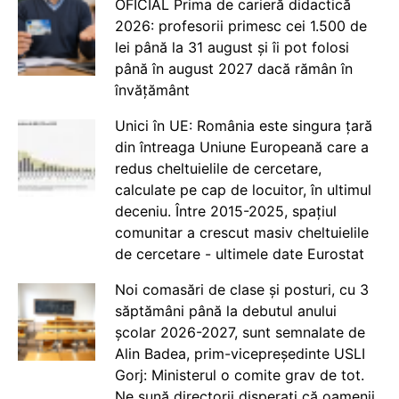
OFICIAL Prima de carieră didactică
2026: profesorii primesc cei 1.500 de
lei până la 31 august și îi pot folosi
până în august 2027 dacă rămân în
învățământ
Unici în UE: România este singura țară
din întreaga Uniune Europeană care a
redus cheltuielile de cercetare,
calculate pe cap de locuitor, în ultimul
deceniu. Între 2015-2025, spațiul
comunitar a crescut masiv cheltuielile
de cercetare - ultimele date Eurostat
Noi comasări de clase și posturi, cu 3
săptămâni până la debutul anului
școlar 2026-2027, sunt semnalate de
Alin Badea, prim-vicepreședinte USLI
Gorj: Ministerul o comite grav de tot.
Ne sună directorii disperați că oamenii