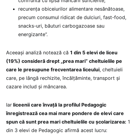
confruntă cu lipsa mâncării suficiente;
recurența obiceiurilor alimentare nesănătoase,
precum consumul ridicat de dulciuri, fast-food,
snacks-uri, băuturi carbogazoase sau
energizante”.
Aceeași analiză notează că
1 din 5 elevi de liceu
(19%) consideră drept „prea mari” cheltuielile pe
care le presupune frecventarea liceului
, cheltuieli
care, pe lângă rechizite, încălțăminte, transport și
cazare includ și mâncarea.
Iar
liceenii care învață la profilul Pedagogic
înregistrează cea mai mare pondere de elevi care
spun că sunt prea mari cheltuielile cu școlarizarea:
1
din 3 elevi de Pedagogic afirmă acest lucru: