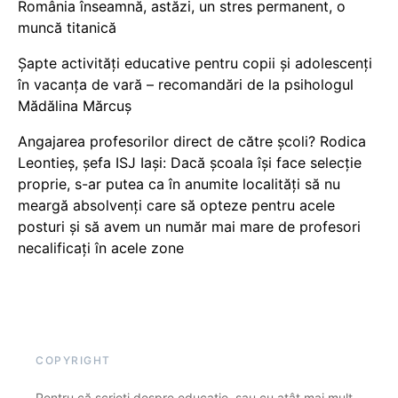
România înseamnă, astăzi, un stres permanent, o
muncă titanică
Șapte activități educative pentru copii și adolescenți
în vacanța de vară – recomandări de la psihologul
Mădălina Mărcuș
Angajarea profesorilor direct de către școli? Rodica
Leontieș, șefa ISJ Iași: Dacă școala își face selecție
proprie, s-ar putea ca în anumite localități să nu
meargă absolvenți care să opteze pentru acele
posturi și să avem un număr mai mare de profesori
necalificați în acele zone
COPYRIGHT
Pentru că scrieți despre educație, sau cu atât mai mult