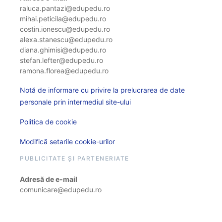
raluca.pantazi@edupedu.ro
mihai.peticila@edupedu.ro
costin.ionescu@edupedu.ro
alexa.stanescu@edupedu.ro
diana.ghimisi@edupedu.ro
stefan.lefter@edupedu.ro
ramona.florea@edupedu.ro
Notă de informare cu privire la prelucrarea de date
personale prin intermediul site-ului
Politica de cookie
Modifică setarile cookie-urilor
PUBLICITATE ȘI PARTENERIATE
Adresă de e-mail
comunicare@edupedu.ro