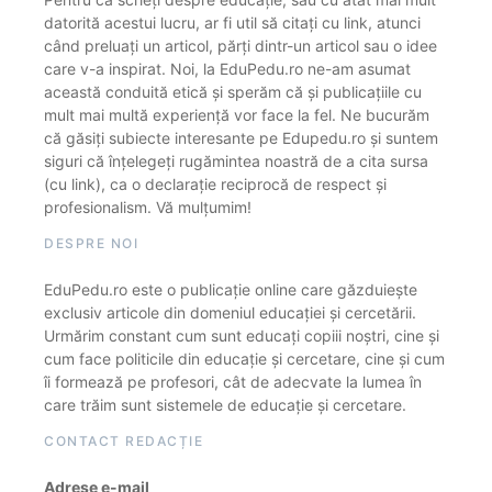
datorită acestui lucru, ar fi util să citați cu link, atunci
când preluați un articol, părți dintr-un articol sau o idee
care v-a inspirat. Noi, la EduPedu.ro ne-am asumat
această conduită etică și sperăm că și publicațiile cu
mult mai multă experiență vor face la fel. Ne bucurăm
că găsiți subiecte interesante pe Edupedu.ro și suntem
siguri că înțelegeți rugămintea noastră de a cita sursa
(cu link), ca o declarație reciprocă de respect și
profesionalism. Vă mulțumim!
DESPRE NOI
EduPedu.ro este o publicație online care găzduiește
exclusiv articole din domeniul educației și cercetării.
Urmărim constant cum sunt educați copiii noștri, cine și
cum face politicile din educație și cercetare, cine și cum
îi formează pe profesori, cât de adecvate la lumea în
care trăim sunt sistemele de educație și cercetare.
CONTACT REDACȚIE
Adrese e-mail