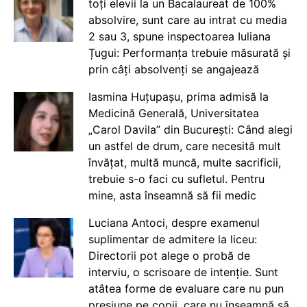
toți elevii la un Bacalaureat de 100%
absolvire, sunt care au intrat cu media
2 sau 3, spune inspectoarea Iuliana
Țugui: Performanța trebuie măsurată și
prin câți absolvenți se angajează
Iasmina Huțupașu, prima admisă la
Medicină Generală, Universitatea
„Carol Davila” din București: Când alegi
un astfel de drum, care necesită mult
învățat, multă muncă, multe sacrificii,
trebuie s-o faci cu sufletul. Pentru
mine, asta înseamnă să fii medic
Luciana Antoci, despre examenul
suplimentar de admitere la liceu:
Directorii pot alege o probă de
interviu, o scrisoare de intenție. Sunt
atâtea forme de evaluare care nu pun
presiune pe copii, care nu înseamnă să