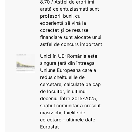
8.70 / Astfel de erori îmi
arată ce entuziasmați sunt
profesorii buni, cu
experiență să vină la
corectat și ce resurse
financiare sunt alocate unui
astfel de concurs important
Unici în UE: România este
singura țară din întreaga
Uniune Europeană care a
redus cheltuielile de
cercetare, calculate pe cap
de locuitor, în ultimul
deceniu. Între 2015-2025,
spațiul comunitar a crescut
masiv cheltuielile de
cercetare - ultimele date
Eurostat