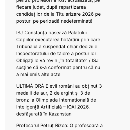
pentru profesori a fost actualizată, pe
fiecare județ, după repartizarea
candidaților de la Titularizare 2026 pe
posturi pe perioadă nedeterminată
ISJ Constanța pasează Palatului
Copiilor executarea hotărârii prin care
Tribunalul a suspendat chiar deciziile
Inspectoratului de tăiere a posturilor:
Obligațiile vă revin „în totalitate” / ISJ
susține că s-a conformat pentru că nu
a mai emis alte acte
ULTIMĂ ORĂ Elevii români au obținut 3
medalii de aur, 2 de argint și 3 de
bronz la Olimpiada Internațională de
Inteligență Artificială – IOAI 2026,
desfășurată în Kazahstan
Profesorul Petruț Rizea: O profesoară a