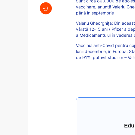
Sunt circa 800.000 de adolescen
vaccinare, anunță Valeriu Ghe
până în septembrie
Valeriu Gheorghiță: Din aceas
vârstă 12-15 ani / Pfizer a d
a Medicamentului în vederea ob
Vaccinul anti-Covid pentru cop
lunii decembrie, în Europa. Sta
de 91%, potrivit studiilor – Va
Edu