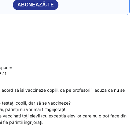
ABONEAZĂ-TE
spune:
5:11
 acord să își vaccineze copiii, că pe profesori îi acuză că nu se
e testați copiii, dar să se vaccineze?
 părinții nu vor mai fi îngrijorați!
e vaccinați toți elevii (cu excepția elevilor care nu o pot face din
ie părinții îngrijorați.