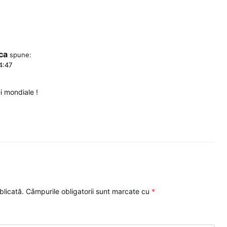
ca
spune:
14:47
i mondiale !
blicată.
Câmpurile obligatorii sunt marcate cu
*