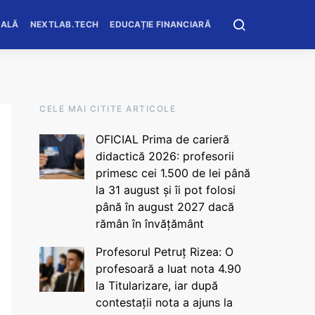
OALĂ
NEXTLAB.TECH
EDUCAȚIE FINANCIARĂ
CELE MAI CITITE ARTICOLE
OFICIAL Prima de carieră
didactică 2026: profesorii
primesc cei 1.500 de lei până
la 31 august și îi pot folosi
până în august 2027 dacă
rămân în învățământ
Profesorul Petruț Rizea: O
profesoară a luat nota 4.90
la Titularizare, iar după
contestații nota a ajuns la