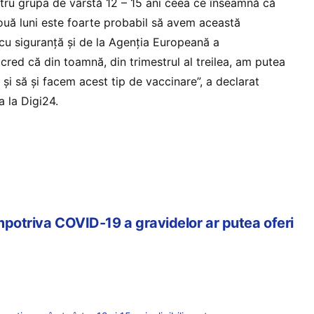
entru grupa de vârstă 12 – 15 ani ceea ce înseamnă că
două luni este foarte probabil să avem această
 cu siguranţă şi de la Agenţia Europeană a
red că din toamnă, din trimestrul al treilea, am putea
şi să şi facem acest tip de vaccinare”, a declarat
 la Digi24.
mpotriva COVID-19 a gravidelor ar putea oferi