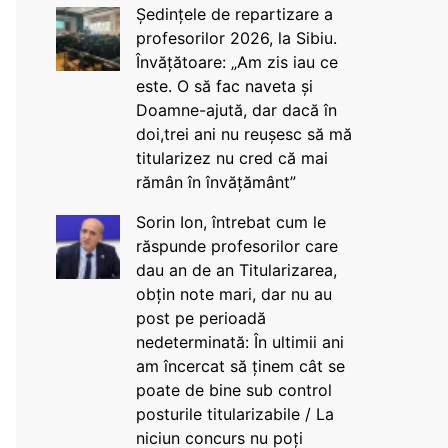
Ședințele de repartizare a
profesorilor 2026, la Sibiu.
Învățătoare: „Am zis iau ce
este. O să fac naveta și
Doamne-ajută, dar dacă în
doi,trei ani nu reușesc să mă
titularizez nu cred că mai
rămân în învățământ”
Sorin Ion, întrebat cum le
răspunde profesorilor care
dau an de an Titularizarea,
obțin note mari, dar nu au
post pe perioadă
nedeterminată: În ultimii ani
am încercat să ținem cât se
poate de bine sub control
posturile titularizabile / La
niciun concurs nu poți