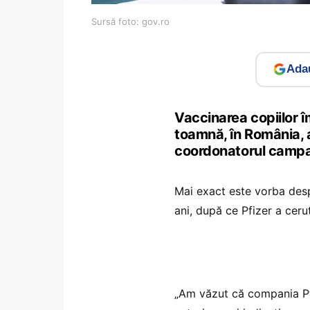
Sursă foto: gov.ro
Adau
Vaccinarea copiilor 
toamnă, în România, 
coordonatorul campan
Mai exact este vorba despr
ani, după ce Pfizer a ceru
„Am văzut că compania Pf