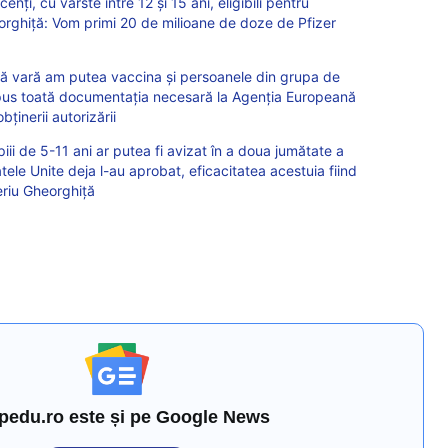
ți, cu vârste între 12 și 15 ani, eligibili pentru
orghiță: Vom primi 20 de milioane de doze de Pfizer
tă vară am putea vaccina și persoanele din grupa de
epus toată documentația necesară la Agenția Europeană
ținerii autorizării
iii de 5-11 ani ar putea fi avizat în a doua jumătate a
tele Unite deja l-au aprobat, eficacitatea acestuia fiind
leriu Gheorghiță
pedu.ro este și pe Google News