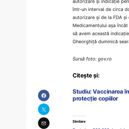
autorizare şi indicaţie p
într-un interval de circa 
autorizare şi de la FDA şi
Medicamentului aşa încât c
să avem această indicaţie 
Gheorghiță duminică seara
Sursă foto: gov.ro
Citește și:
Studiu: Vaccinarea î
protecție copiilor
Similare