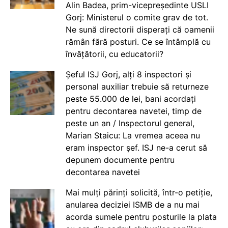
Alin Badea, prim-vicepreședinte USLI
Gorj: Ministerul o comite grav de tot.
Ne sună directorii disperați că oamenii
rămân fără posturi. Ce se întâmplă cu
învățătorii, cu educatorii?
Șeful ISJ Gorj, alți 8 inspectori și
personal auxiliar trebuie să returneze
peste 55.000 de lei, bani acordați
pentru decontarea navetei, timp de
peste un an / Inspectorul general,
Marian Staicu: La vremea aceea nu
eram inspector șef. ISJ ne-a cerut să
depunem documente pentru
decontarea navetei
Mai mulți părinți solicită, într-o petiție,
anularea deciziei ISMB de a nu mai
acorda sumele pentru posturile la plata