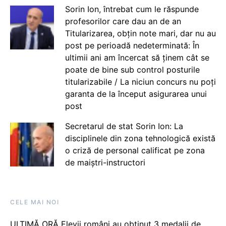
Sorin Ion, întrebat cum le răspunde
profesorilor care dau an de an
Titularizarea, obțin note mari, dar nu au
post pe perioadă nedeterminată: În
ultimii ani am încercat să ținem cât se
poate de bine sub control posturile
titularizabile / La niciun concurs nu poți
garanta de la început asigurarea unui
post
Secretarul de stat Sorin Ion: La
disciplinele din zona tehnologică există
o criză de personal calificat pe zona
de maiștri-instructori
CELE MAI NOI
ULTIMĂ ORĂ Elevii români au obținut 3 medalii de