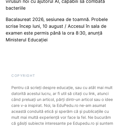
virusuri noi cu ajutorul AI, capabili să combată
bacteriile
Bacalaureat 2026, sesiunea de toamnă. Probele
scrise încep luni, 10 august / Accesul în sala de
examen este permis până la ora 8:30, anunță
Ministerul Educației
COPYRIGHT
Pentru că scrieți despre educație, sau cu atât mai mult
datorită acestui lucru, ar fi util să citați cu link, atunci
când preluați un articol, părți dintr-un articol sau o idee
care v-a inspirat. Noi, la EduPedu.ro ne-am asumat
această conduită etică și sperăm că și publicațiile cu
mult mai multă experiență vor face la fel. Ne bucurăm
că găsiți subiecte interesante pe Edupedu.ro și suntem