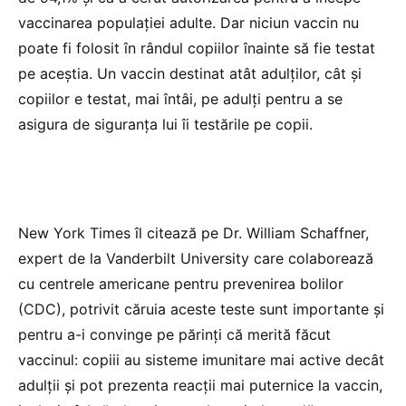
vaccinarea populației adulte. Dar niciun vaccin nu
poate fi folosit în rândul copiilor înainte să fie testat
pe aceștia. Un vaccin destinat atât adulților, cât și
copiilor e testat, mai întâi, pe adulți pentru a se
asigura de siguranța lui îi testările pe copii.
New York Times îl citează pe Dr. William Schaffner,
expert de la Vanderbilt University care colaborează
cu centrele americane pentru prevenirea bolilor
(CDC), potrivit căruia aceste teste sunt importante și
pentru a-i convinge pe părinți că merită făcut
vaccinul: copiii au sisteme imunitare mai active decât
adulții și pot prezenta reacții mai puternice la vaccin,