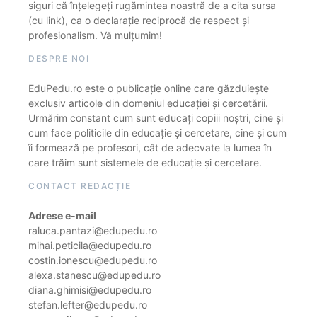
siguri că înțelegeți rugămintea noastră de a cita sursa
(cu link), ca o declarație reciprocă de respect și
profesionalism. Vă mulțumim!
DESPRE NOI
EduPedu.ro este o publicație online care găzduiește
exclusiv articole din domeniul educației și cercetării.
Urmărim constant cum sunt educați copiii noștri, cine și
cum face politicile din educație și cercetare, cine și cum
îi formează pe profesori, cât de adecvate la lumea în
care trăim sunt sistemele de educație și cercetare.
CONTACT REDACȚIE
Adrese e-mail
raluca.pantazi@edupedu.ro
mihai.peticila@edupedu.ro
costin.ionescu@edupedu.ro
alexa.stanescu@edupedu.ro
diana.ghimisi@edupedu.ro
stefan.lefter@edupedu.ro