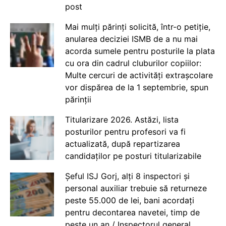
post
Mai mulți părinți solicită, într-o petiție,
anularea deciziei ISMB de a nu mai
acorda sumele pentru posturile la plata
cu ora din cadrul cluburilor copiilor:
Multe cercuri de activități extrașcolare
vor dispărea de la 1 septembrie, spun
părinții
Titularizare 2026. Astăzi, lista
posturilor pentru profesori va fi
actualizată, după repartizarea
candidaților pe posturi titularizabile
Șeful ISJ Gorj, alți 8 inspectori și
personal auxiliar trebuie să returneze
peste 55.000 de lei, bani acordați
pentru decontarea navetei, timp de
peste un an / Inspectorul general,