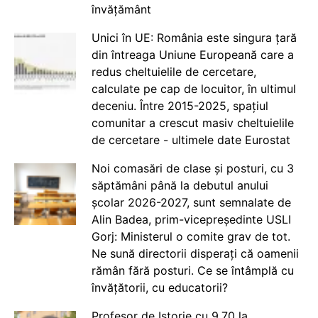
învățământ
Unici în UE: România este singura țară
din întreaga Uniune Europeană care a
redus cheltuielile de cercetare,
calculate pe cap de locuitor, în ultimul
deceniu. Între 2015-2025, spațiul
comunitar a crescut masiv cheltuielile
de cercetare - ultimele date Eurostat
Noi comasări de clase și posturi, cu 3
săptămâni până la debutul anului
școlar 2026-2027, sunt semnalate de
Alin Badea, prim-vicepreședinte USLI
Gorj: Ministerul o comite grav de tot.
Ne sună directorii disperați că oamenii
rămân fără posturi. Ce se întâmplă cu
învățătorii, cu educatorii?
Profesor de Istorie cu 9.70 la