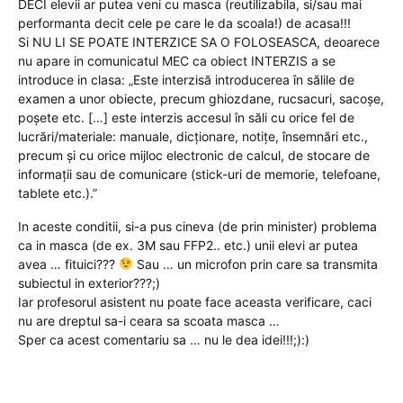
DECI elevii ar putea veni cu masca (reutilizabila, si/sau mai
performanta decit cele pe care le da scoala!) de acasa!!!
Si NU LI SE POATE INTERZICE SA O FOLOSEASCA, deoarece
nu apare in comunicatul MEC ca obiect INTERZIS a se
introduce in clasa: „Este interzisă introducerea în sălile de
examen a unor obiecte, precum ghiozdane, rucsacuri, sacoșe,
poșete etc. […] este interzis accesul în săli cu orice fel de
lucrări/materiale: manuale, dicționare, notițe, însemnări etc.,
precum și cu orice mijloc electronic de calcul, de stocare de
informații sau de comunicare (stick-uri de memorie, telefoane,
tablete etc.).”
In aceste conditii, si-a pus cineva (de prin minister) problema
ca in masca (de ex. 3M sau FFP2.. etc.) unii elevi ar putea
avea … fituici???
Sau … un microfon prin care sa transmita
subiectul in exterior???;)
Iar profesorul asistent nu poate face aceasta verificare, caci
nu are dreptul sa-i ceara sa scoata masca …
Sper ca acest comentariu sa … nu le dea idei!!!;):)