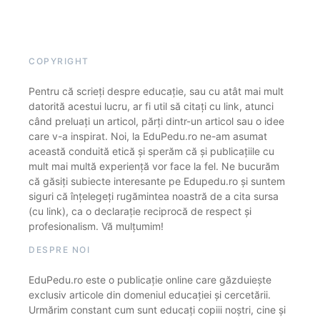
COPYRIGHT
Pentru că scrieți despre educație, sau cu atât mai mult
datorită acestui lucru, ar fi util să citați cu link, atunci
când preluați un articol, părți dintr-un articol sau o idee
care v-a inspirat. Noi, la EduPedu.ro ne-am asumat
această conduită etică și sperăm că și publicațiile cu
mult mai multă experiență vor face la fel. Ne bucurăm
că găsiți subiecte interesante pe Edupedu.ro și suntem
siguri că înțelegeți rugămintea noastră de a cita sursa
(cu link), ca o declarație reciprocă de respect și
profesionalism. Vă mulțumim!
DESPRE NOI
EduPedu.ro este o publicație online care găzduiește
exclusiv articole din domeniul educației și cercetării.
Urmărim constant cum sunt educați copiii noștri, cine și