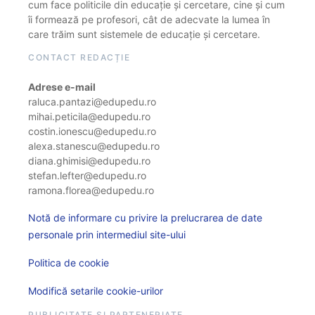
cum face politicile din educație și cercetare, cine și cum
îi formează pe profesori, cât de adecvate la lumea în
care trăim sunt sistemele de educație și cercetare.
CONTACT REDACȚIE
Adrese e-mail
raluca.pantazi@edupedu.ro
mihai.peticila@edupedu.ro
costin.ionescu@edupedu.ro
alexa.stanescu@edupedu.ro
diana.ghimisi@edupedu.ro
stefan.lefter@edupedu.ro
ramona.florea@edupedu.ro
Notă de informare cu privire la prelucrarea de date
personale prin intermediul site-ului
Politica de cookie
Modifică setarile cookie-urilor
PUBLICITATE ȘI PARTENERIATE