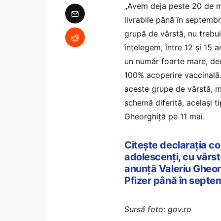
„Avem deja peste 20 de m
livrabile până în septemb
grupă de vârstă, nu trebu
înțelegem, între 12 și 15 
un număr foarte mare, dec
100% acoperire vaccinală
aceste grupe de vârstă, m
schemă diferită, același t
Gheorghiță pe 11 mai.
Citește declarația c
adolescenți, cu vârste
anunță Valeriu Gheor
Pfizer până în septe
Sursă foto: gov.ro