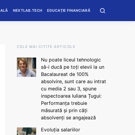
OALĂ
NEXTLAB.TECH
EDUCAȚIE FINANCIARĂ
CELE MAI CITITE ARTICOLE
Nu poate liceul tehnologic
să-i ducă pe toți elevii la un
Bacalaureat de 100%
absolvire, sunt care au intrat
cu media 2 sau 3, spune
inspectoarea Iuliana Țugui:
Performanța trebuie
măsurată și prin câți
absolvenți se angajează
Evoluția salariilor