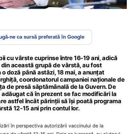
gă-ne ca sursă preferată în Google
pii cu vârste cuprinse între 16-19 ani, adică
 din această grupă de vârstă, au fost
n o doză până astăzi, 18 mai, a anunțat
rghiță, coordonatorul campaniei naționale de
nța de presă săptămânală de la Guvern. De
adăugat că în prezent se fac modificări la
e astfel încât părinții să își poată programa
rstă 12-15 ani prin contul lor.
zări în perspectiva autorizării vaccinului de la
upa de vârstă 12-15 ani. Deja se lucrează, cu ajutorul