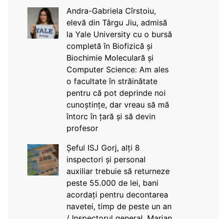
Andra-Gabriela Cîrstoiu,
elevă din Târgu Jiu, admisă
la Yale University cu o bursă
completă în Biofizică și
Biochimie Moleculară și
Computer Science: Am ales
o facultate în străinătate
pentru că pot deprinde noi
cunoștințe, dar vreau să mă
întorc în țară și să devin
profesor
Șeful ISJ Gorj, alți 8
inspectori și personal
auxiliar trebuie să returneze
peste 55.000 de lei, bani
acordați pentru decontarea
navetei, timp de peste un an
/ Inspectorul general, Marian