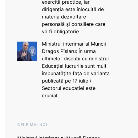
exerciții practice, iar
dirigenția este înlocuită de
materia dezvoltare
personală și consiliere care
va fi obligatorie
Ministrul interimar al Muncii
Dragos Pîslaru: În urma
ultimelor discuții cu ministrul
Educației lucrurile sunt mult
îmbunătățite față de varianta
publicată pe 17 iulie /
Sectorul educației este
crucial
CELE MAI NOI