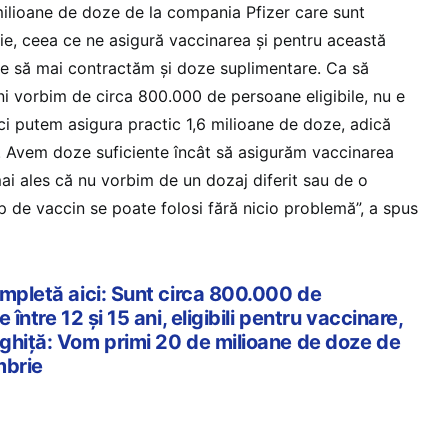
ilioane de doze de la compania Pfizer care sunt
rie, ceea ce ne asigură vaccinarea și pentru această
ie să mai contractăm și doze suplimentare. Ca să
ani vorbim de circa 800.000 de persoane eligibile, nu e
i putem asigura practic 1,6 milioane de doze, adică
. Avem doze suficiente încât să asigurăm vaccinarea
ai ales că nu vorbim de un dozaj diferit sau de o
ip de vaccin se poate folosi fără nicio problemă”, a spus
ompletă aici: Sunt circa 800.000 de
 între 12 și 15 ani, eligibili pentru vaccinare,
ghiță: Vom primi 20 de milioane de doze de
mbrie