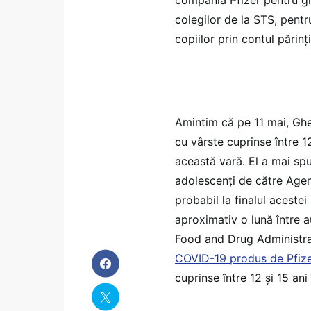
colegilor de la STS, pent
copiilor prin contul părinț
Amintim că pe 11 mai, Gh
cu vârste cuprinse între 12
această vară. El a mai sp
adolescenți de către Agen
probabil la finalul acestei 
aproximativ o lună între 
Food and Drug Administra
COVID-19 produs de Pfize
cuprinse între 12 şi 15 ani