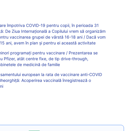
e împotriva COVID-19 pentru copii, în perioada 31
iță: De Ziua Internațională a Copilului vrem să organizăm
pentru vaccinarea grupei de vârstă 16-18 ani / Dacă vom
15 ani, avem în plan și pentru ei această activitate
minori programați pentru vaccinare / Prezentarea se
u Pfizer, atât centre fixe, de tip drive-through,
binetele de medicină de familie
asamentului european la rata de vaccinare anti-COVID
u Gheorghiță: Acoperirea vaccinală înregistrează o
ni