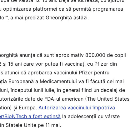
ru optimizarea platformei ca să permită programarea
ilor”, a mai precizat Gheorghiță astăzi.
eorghiță anunța că sunt aproximativ 800.000 de copii
 și 15 ani care vor putea fi vaccinați cu Pfizer din
us atunci că aprobarea vaccinului Pfizer pentru
ția Europeană a Medicamentului va fi făcută cel mai
luni, începutul lunii iulie, în general fiind un decalaj de
autorizările date de FDA-ul american (The United States
tion) și Europa.
Autorizarea vaccinului împotriva
r/BioNTech a fost extinsă
la adolescenții cu vârste
 în Statele Unite pe 11 mai.