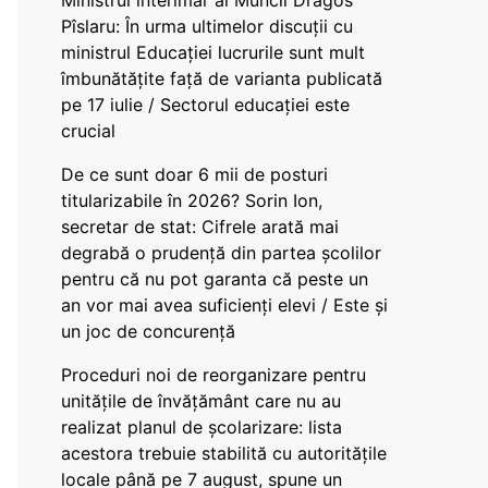
Ministrul interimar al Muncii Dragos
Pîslaru: În urma ultimelor discuții cu
ministrul Educației lucrurile sunt mult
îmbunătățite față de varianta publicată
pe 17 iulie / Sectorul educației este
crucial
De ce sunt doar 6 mii de posturi
titularizabile în 2026? Sorin Ion,
secretar de stat: Cifrele arată mai
degrabă o prudență din partea școlilor
pentru că nu pot garanta că peste un
an vor mai avea suficienți elevi / Este și
un joc de concurență
Proceduri noi de reorganizare pentru
unitățile de învățământ care nu au
realizat planul de școlarizare: lista
acestora trebuie stabilită cu autoritățile
locale până pe 7 august, spune un