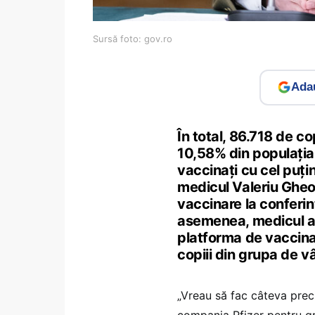
Sursă foto: gov.ro
Adau
În total, 86.718 de co
10,58% din populația
vaccinați cu cel puți
medicul Valeriu Gheo
vaccinare la conferi
asemenea, medicul a 
platforma de vaccinar
copiii din grupa de vâ
„Vreau să fac câteva preci
compania Pfizer pentru gr