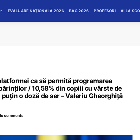
EVALUARE NAȚIONALĂ 2026
BAC 2026
PROFESORI
AI LA ȘC
platformei ca să permită programarea
părinților / 10,58% din copiii cu vârste de
l puțin o doză de ser – Valeriu Gheorghiță
No comments