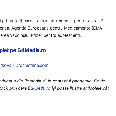
 prima ţară care a autorizat remediul pentru această
menea, Agenţia Europeană pentru Medicamente (EMA)
erea vaccinului Pfizer pentru adolescenţi.
mplet pe G4Media.ro
arkova
|
Dreamstime.com
 educaţia din România şi, în contextul pandemiei Covid-
stock prin care
Edupedu.ro
îşi poate ilustra articolele cât