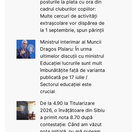
posturile la plata cu ora din
cadrul cluburilor copiilor:
Multe cercuri de activități
extrașcolare vor dispărea de
la 1 septembrie, spun părinții
Ministrul interimar al Muncii
Dragos Pîslaru: În urma
ultimelor discuții cu ministrul
Educației lucrurile sunt mult
îmbunătățite față de varianta
publicată pe 17 iulie /
Sectorul educației este
crucial
De la 4.90 la Titularizare
2026, o învățătoare din Sibiu
a primit nota 8.70 după
contestație: Când am văzut
nota inițială, nu mă puteam