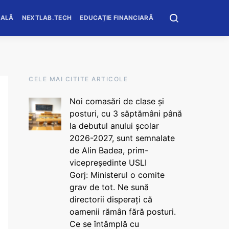
OALĂ
NEXTLAB.TECH
EDUCAȚIE FINANCIARĂ
CELE MAI CITITE ARTICOLE
Noi comasări de clase și
posturi, cu 3 săptămâni până
la debutul anului școlar
2026-2027, sunt semnalate
de Alin Badea, prim-
vicepreședinte USLI
Gorj: Ministerul o comite
grav de tot. Ne sună
directorii disperați că
oamenii rămân fără posturi.
Ce se întâmplă cu