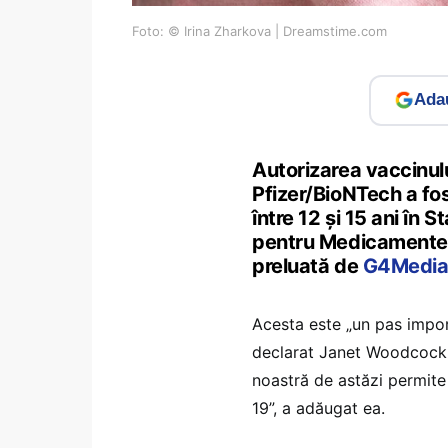
Foto: © Irina Zharkova | Dreamstime.com
Adau
Autorizarea vaccinul
Pfizer/BioNTech a fos
între 12 şi 15 ani în 
pentru Medicamente (
preluată de
G4Media
Acesta este „un pas impor
declarat Janet Woodcock, 
noastră de astăzi permite
19”, a adăugat ea.