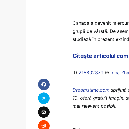
Canada a devenit miercuri
grupă de vârstă. De ase
studiază în prezent extind
Citește articolul co
ID
215802379
©
Irina Zh
Dreamstime.com
sprijină
19, oferă gratuit imagini 
mai relevant posibil
.