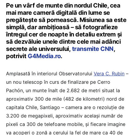
Pe un vârf de munte din nordul Chile, cea
mai mare cameră digitală din lume se
pregătește să pornească. Misiunea sa este
simplă, dar ambițioasă – să fotografieze
întregul cer de noapte în detaliu extrem și
să dezvăluie unele dintre cele mai adânci
secrete ale universului,
transmite CNN
,
potrivit
G4Media.ro
.
Amplasată în interiorul Observatorului
Vera C. Rubin
–
un nou telescop în curs de finalizare pe Cerro
Pachón, un munte înalt de 2.682 de metri situat la
aproximativ 300 de mile (482 de kilometri) nord de
capitala Chile, Santiago – camera are o rezoluție de
3.200 de megapixeli, aproximativ același număr de
pixeli ca 300 de telefoane mobile, și fiecare imagine
va acoperi o zonă a cerului la fel de mare ca 40 de