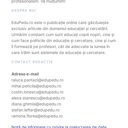
profesionalism. Vă mulțumim!
DESPRE NOI
EduPedu.ro este o publicație online care găzduiește
exclusiv articole din domeniul educației și cercetării.
Urmărim constant cum sunt educați copiii noștri, cine și
cum face politicile din educație și cercetare, cine și cum
îi formează pe profesori, cât de adecvate la lumea în
care trăim sunt sistemele de educație și cercetare.
CONTACT REDACȚIE
Adrese e-mail
raluca.pantazi@edupedu.ro
mihai.peticila@edupedu.ro
costin.ionescu@edupedu.ro
alexa.stanescu@edupedu.ro
diana.ghimisi@edupedu.ro
stefan.lefter@edupedu.ro
ramona.florea@edupedu.ro
Notă de informare cu privire la prelucrarea de date