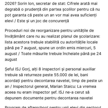
2026? Sorin Ion, secretar de stat: Cifrele arată mai
degrabă o prudență din partea școlilor pentru că nu
pot garanta că peste un an vor mai avea suficienți
elevi / Este și un joc de concurență
Proceduri noi de reorganizare pentru unitățile de
învățământ care nu au realizat planul de școlarizare:
lista acestora trebuie stabilită cu autoritățile locale
până pe 7 august, spune un ordin emis miercuri, 5
august / Toate măsurile trebuie încheiate până pe 24
august
Șeful ISJ Gorj, alți 8 inspectori și personal auxiliar
trebuie să returneze peste 55.000 de lei, bani
acordați pentru decontarea navetei, timp de peste un
an / Inspectorul general, Marian Staicu: La vremea
aceea nu eram inspector șef. ISJ ne-a cerut să
depunem documente pentru decontarea navetei
Program de afterschool pentru unii elevi din sectorul