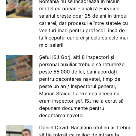
România nu se încadrează în niciun
model european - analiză Eurydice:
salariul crește doar 25 de ani în timpul
carierei, dar procesul e între statele cu
venituri mari pentru profesori încă de
la începutul carierei și cele cu cele mai
mici salarii
Șeful ISJ Gorj, alți 8 inspectori și
personal auxiliar trebuie să returneze
peste 55.000 de lei, bani acordați
pentru decontarea navetei, timp de
peste un an / Inspectorul general,
Marian Staicu: La vremea aceea nu
eram inspector șef. ISJ ne-a cerut să
depunem documente pentru
decontarea navetei
Daniel David: Bacalaureatul nu ar trebui
să fie folosit ca mijloc de intrare la