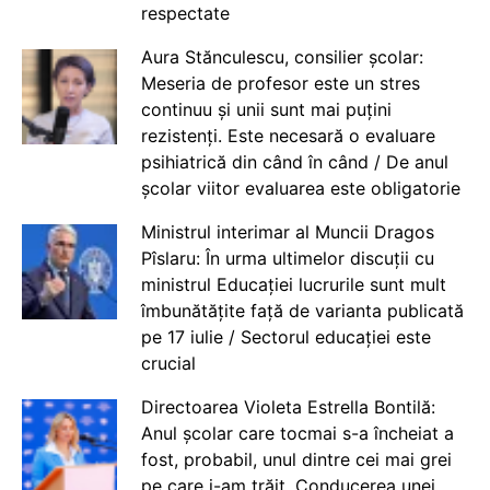
respectate
Aura Stănculescu, consilier școlar:
Meseria de profesor este un stres
continuu și unii sunt mai puțini
rezistenți. Este necesară o evaluare
psihiatrică din când în când / De anul
școlar viitor evaluarea este obligatorie
Ministrul interimar al Muncii Dragos
Pîslaru: În urma ultimelor discuții cu
ministrul Educației lucrurile sunt mult
îmbunătățite față de varianta publicată
pe 17 iulie / Sectorul educației este
crucial
Directoarea Violeta Estrella Bontilă:
Anul școlar care tocmai s-a încheiat a
fost, probabil, unul dintre cei mai grei
pe care i-am trăit. Conducerea unei