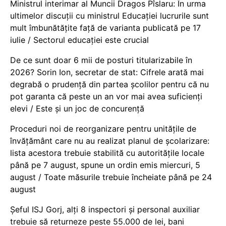
Ministrul interimar al Muncii Dragos Pîslaru: În urma
ultimelor discuții cu ministrul Educației lucrurile sunt
mult îmbunătățite față de varianta publicată pe 17
iulie / Sectorul educației este crucial
De ce sunt doar 6 mii de posturi titularizabile în
2026? Sorin Ion, secretar de stat: Cifrele arată mai
degrabă o prudență din partea școlilor pentru că nu
pot garanta că peste un an vor mai avea suficienți
elevi / Este și un joc de concurență
Proceduri noi de reorganizare pentru unitățile de
învățământ care nu au realizat planul de școlarizare:
lista acestora trebuie stabilită cu autoritățile locale
până pe 7 august, spune un ordin emis miercuri, 5
august / Toate măsurile trebuie încheiate până pe 24
august
Șeful ISJ Gorj, alți 8 inspectori și personal auxiliar
trebuie să returneze peste 55.000 de lei, bani