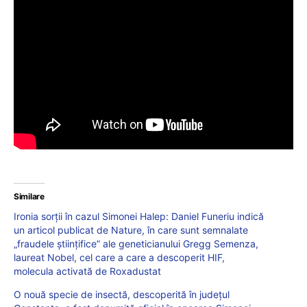
Similare
Ironia sorții în cazul Simonei Halep: Daniel Funeriu indică
un articol publicat de Nature, în care sunt semnalate
„fraudele științifice” ale geneticianului Gregg Semenza,
laureat Nobel, cel care a care a descoperit HIF,
molecula activată de Roxadustat
O nouă specie de insectă, descoperită în județul