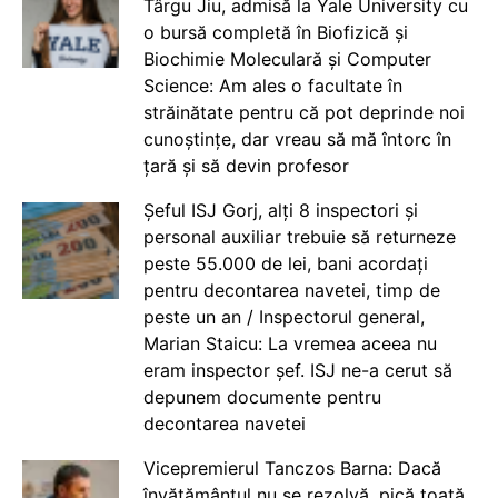
Târgu Jiu, admisă la Yale University cu
o bursă completă în Biofizică și
Biochimie Moleculară și Computer
Science: Am ales o facultate în
străinătate pentru că pot deprinde noi
cunoștințe, dar vreau să mă întorc în
țară și să devin profesor
Șeful ISJ Gorj, alți 8 inspectori și
personal auxiliar trebuie să returneze
peste 55.000 de lei, bani acordați
pentru decontarea navetei, timp de
peste un an / Inspectorul general,
Marian Staicu: La vremea aceea nu
eram inspector șef. ISJ ne-a cerut să
depunem documente pentru
decontarea navetei
Vicepremierul Tanczos Barna: Dacă
învățământul nu se rezolvă, pică toată