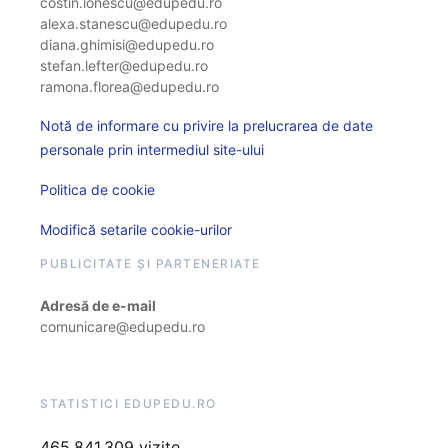
costin.ionescu@edupedu.ro
alexa.stanescu@edupedu.ro
diana.ghimisi@edupedu.ro
stefan.lefter@edupedu.ro
ramona.florea@edupedu.ro
Notă de informare cu privire la prelucrarea de date
personale prin intermediul site-ului
Politica de cookie
Modifică setarile cookie-urilor
PUBLICITATE ȘI PARTENERIATE
Adresă de e-mail
comunicare@edupedu.ro
STATISTICI EDUPEDU.RO
465.841.309 vizite