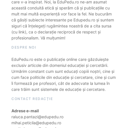
care v-a inspirat. Noi, la EduPedu.ro ne-am asumat
această conduită etică și sperăm că și publicațiile cu
mult mai multă experiență vor face la fel. Ne bucurăm
că găsiți subiecte interesante pe Edupedu.ro și suntem
siguri că înțelegeți rugămintea noastră de a cita sursa
(cu link), ca o declarație reciprocă de respect și
profesionalism. Vă mulțumim!
DESPRE NOI
EduPedu.ro este o publicație online care găzduiește
exclusiv articole din domeniul educației și cercetării.
Urmărim constant cum sunt educați copiii noștri, cine și
cum face politicile din educație și cercetare, cine și cum
îi formează pe profesori, cât de adecvate la lumea în
care trăim sunt sistemele de educație și cercetare.
CONTACT REDACȚIE
Adrese e-mail
raluca.pantazi@edupedu.ro
mihai.peticila@edupedu.ro