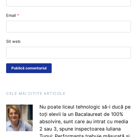
Email
*
Sit web
CELE MAI CITITE ARTICOLE
Nu poate liceul tehnologic să-i ducă pe
toți elevii la un Bacalaureat de 100%
absolvire, sunt care au intrat cu media
2 sau 3, spune inspectoarea Iuliana
Țugui: Performanța trebuie măsurată și