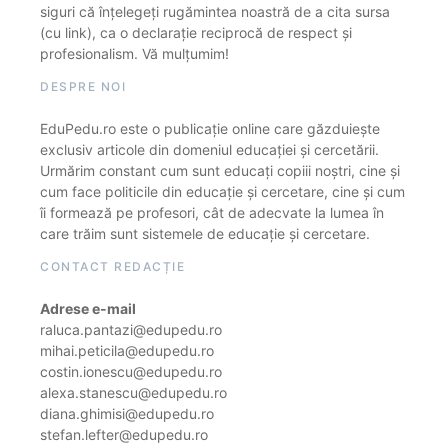
siguri că înțelegeți rugămintea noastră de a cita sursa
(cu link), ca o declarație reciprocă de respect și
profesionalism. Vă mulțumim!
DESPRE NOI
EduPedu.ro este o publicație online care găzduiește
exclusiv articole din domeniul educației și cercetării.
Urmărim constant cum sunt educați copiii noștri, cine și
cum face politicile din educație și cercetare, cine și cum
îi formează pe profesori, cât de adecvate la lumea în
care trăim sunt sistemele de educație și cercetare.
CONTACT REDACȚIE
Adrese e-mail
raluca.pantazi@edupedu.ro
mihai.peticila@edupedu.ro
costin.ionescu@edupedu.ro
alexa.stanescu@edupedu.ro
diana.ghimisi@edupedu.ro
stefan.lefter@edupedu.ro