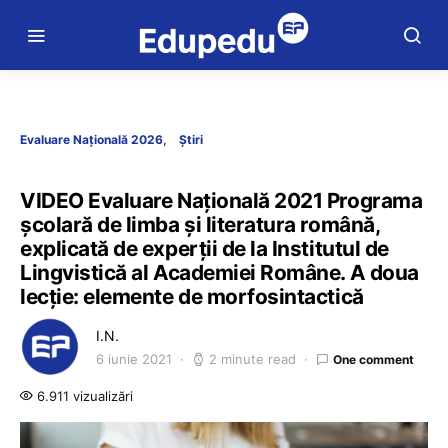
Evaluare Națională 2026
Știri
VIDEO Evaluare Națională 2021 Programa
școlară de limba și literatura română,
explicată de experții de la Institutul de
Lingvistică al Academiei Române. A doua
lecție: elemente de morfosintactică
I.N.
6 iunie 2021
2 minute read
One comment
6.911 vizualizări