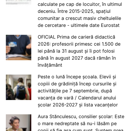
calculate pe cap de locuitor, în ultimul
deceniu. Între 2015-2025, spațiul
comunitar a crescut masiv cheltuielile
de cercetare - ultimele date Eurostat
OFICIAL Prima de carieră didactică
2026: profesorii primesc cei 1.500 de
lei până la 31 august și îi pot folosi
până în august 2027 dacă rămân în
învățământ
Peste o lună începe școala. Elevii și
copiii de grădiniță încep cursurile și
activitățile pe 7 septembrie, după
vacanța de vară / Calendarul anului
școlar 2026-2027 și lista vacanțelor
Aura Stănculescu, consilier școlar: Este
o mare nedreptate să nu-i lăsăm pe
copii să fie așa cum sunt. Suntem prea