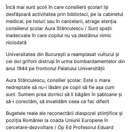
Încă mai sunt școli în care consilierii școlari își
desfășoară activitatea prin biblioteci, pe la cabinetul
medical, pe holuri sau în cancelarii, atrage atenția
consilierul școlar Aura Stănculescu / Sunt spații
inadecvate în care copilul nu va destăinui nimic
niciodată
Universitatea din București a reamplasat vulturul și
cei doi grifoni distruși în urma bombardamentelor din
anul 1944 pe frontonul Palatului Universității
Aura Stănculescu, consilier școlar: Este o mare
nedreptate să nu-i lăsăm pe copii să fie așa cum
sunt. Suntem prea dornici să îi băgăm în șabloane și
să-i corectăm, să invalidăm ceea ce fac diferit
Bugetele reale ale reconectării diasporei științifice și
poziția României la coada Uniunii Europene în
cercetare-dezvoltare / Op Ed Profesorul Eduard